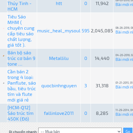
09-05-2016, 0
Thủy Tinh -
htt
0
11,942
Bài mới n
HCM
Tiêu Sáo
MHM (
chuyên cung
06-26-2016, 0
music_heal_mysoul
595
2,045,085
Bài mới n
cấp tiêu sáo
chất lượng,
giá tốt ).
Bán bộ sáo
04-20-2016, 0
trúc cơ bản 9
Metallilu
0
14,440
Bài mới n
tone …
Cần bán 2
trong 4 loại:
Panflute, sáo
01-21-2015, 0
quocbinhnguyen
3
31,318
Bài mới n
bầu, tiêu trúc
tím và flute
mới giá rẻ
[HCM-Q12]
11-29-2014, 0
Sáo trúc tím
fallinlove2011
0
8,285
Bài mới n
450K (Đô)
Di chuyển nhanh: