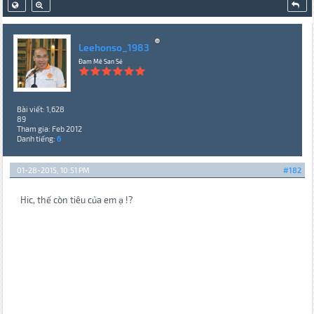
Leehonso_1983
Đam Mê San Sẻ
Bài viết: 1,628
89
Tham gia: Feb 2012
Danh tiếng:
6
01-28-2015, 10:51 PM
#182
Hic, thế còn tiêu của em ạ !?