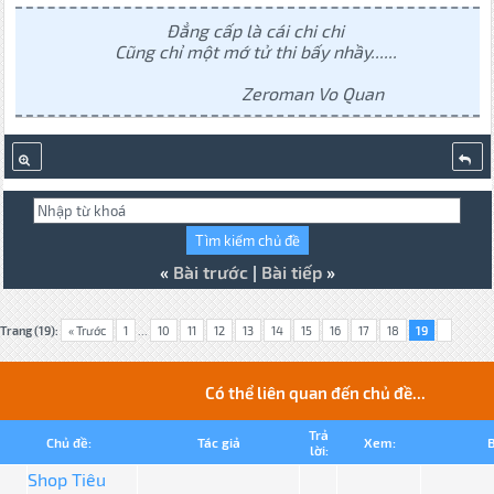
Đẳng cấp là cái chi chi
Cũng chỉ một mớ tử thi bấy nhầy......
Zeroman Vo Quan
«
Bài trước
|
Bài tiếp
»
Trang (19):
« Trước
1
...
10
11
12
13
14
15
16
17
18
19
Có thể liên quan đến chủ đề...
Trả
Chủ đề:
Tác giả
Xem:
B
lời:
Shop Tiêu