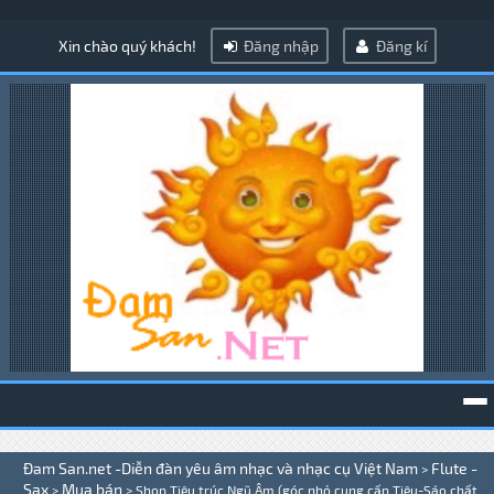
Xin chào quý khách!
Đăng nhập
Đăng kí
To
Đam San.net -Diễn đàn yêu âm nhạc và nhạc cụ Việt Nam
Flute -
>
na
Sax
Mua bán
>
>
Shop Tiêu trúc Ngũ Âm (góc nhỏ cung cấp Tiêu-Sáo chất