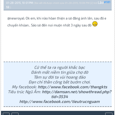
Lão
#181
01-28-2015, 10:01 PM
(Bài viết đã được chỉnh sửa: 01-28-2015, 10:06 PM {2} bởi
tè
.)
@newroyal: Ok em, khi nào hòan thiện a sẽ đăng ảnh lên, sau đó e
chuyển khỏan.. Sáo sẽ đến nơi muộn nhất 3 ngày sau đó
Cứ thế ta ra người khắc bạc
Đánh mất niềm tin giữa chợ đờ
Tâm sự đời ta vùi hoang đảo
Đạn chỉ thần công bắt bướm chơi.
My facebook:
http://www.facebook.com/thangkts
Tiêu trúc Ngũ Âm:
http://damsan.net/showthread.php?
tid=3534
http://www.facebook.com/tieutrucnguam