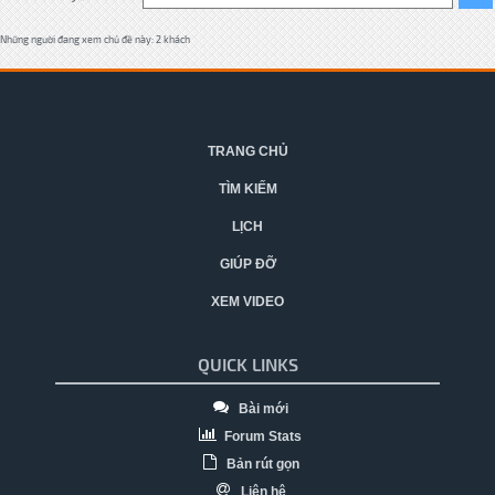
Những người đang xem chủ đề này: 2 khách
TRANG CHỦ
TÌM KIẾM
LỊCH
GIÚP ĐỠ
XEM VIDEO
QUICK LINKS
Bài mới
Forum Stats
Bản rút gọn
Liên hệ