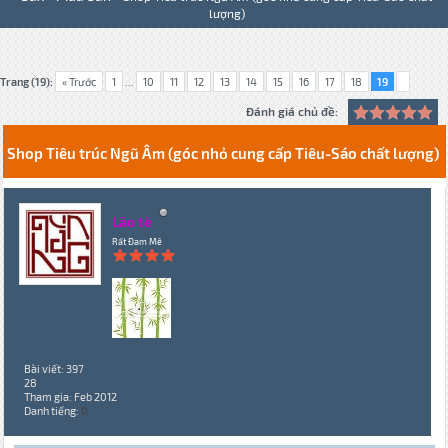
lượng)
Trang (19):
« Trước
1
...
10
11
12
13
14
15
16
17
18
19
Đánh giá chủ đề:
Shop Tiêu trúc Ngũ Âm (góc nhỏ cung cấp Tiêu-Sáo chất lượng)
Lão tè
Rất Đam Mê
Bài viết: 397
28
Tham gia: Feb 2012
Danh tiếng:
0