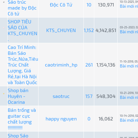
Sáo trúc
10-13-2025, 0
Độc Cô Tử
10
130,971
Bài mới n
made by Độc
Cô tử
SHOP TIÊU
SÁO CỦA
03-25-2023, 0
KTS_CHUYEN
1,152
4,142,851
Bài mới n
KTS_CHUYEN
.
Cao Trí Minh:
Bán Sáo
Trúc,Nứa,Tiêu
11-10-2016, 05
Trúc Chất
caotriminh_hp
261
1,154,136
Bài mới n
Lượng, Giá
Rẻ,tại Hà Nội
và Toàn Quốc
Shop bán
10-21-2016, 10
Huyên -
saotruc
157
548,304
Bài mới n
Ocarina
Bán trống và
guitar cực
10-14-2016, 0
happy nguyen
0
16,062
Bài mới n
chất lượng
!!!!!!!!!!!!
Shop Sáo