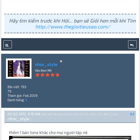
Hãy tìm kiếm trước khi Hỏi... bạn sẽ Giỏi hơn mỗi khi Tìm
http://www.thegioitieusao.com/
nhoc_style
Siêu Đam Mê
Bài viết: 763
79
Tham gia: Feb 2009
Danh tiếng:
5
03-02-2012, 11:10 AM
#2
(Bài viết đã được chỉnh sửa: 03-02-2012, 11:11 AM {2} bởi
nhoc_style
.)
thêm 1 bản tone khác cho mọi người tập nè