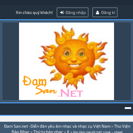
Xin chào quý khách!
Đăng nhập
Đăng kí
To
Đam San.net -Diễn đàn yêu âm nhạc và nhạc cụ Việt Nam
Thư Viện
>
na
Bản Nhạc
Thứ tự bản nhạc
X
>
>
>
Xin làm người hát rong - sheet