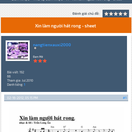
Đánh giá chủ đề:
Xin làm người hát rong - sheet
nangtienxauxi2000
Đam Mê
Bài viết: 192
66
Tham gia: Jul 2010
Danh tiếng:
1
02-16-2012, 05:15 PM
#1