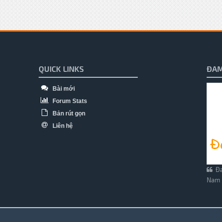
QUICK LINKS
ĐAM
Bài mới
Forum Stats
Bản rút gọn
Liên hệ
Đa
Nam