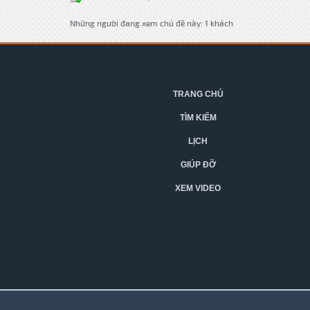
Những người đang xem chủ đề này: 1 khách
TRANG CHỦ
TÌM KIẾM
LỊCH
GIÚP ĐỠ
XEM VIDEO