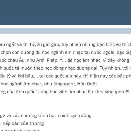
ao ngất và thi tuyển gắt gao, tuy nhiên những bạn trẻ yêu th
 chọn con dường du học ngành âm nhạc tại nước ngoài, đặc biệ
ước châu Âu, như Anh, Pháp, Ý… để học âm nhạc, vì đây không c
h quốc tế muốn theo học dòng nhạc đương đại. Tuy nhiên, với nhữ
địa lý và khí hậu,… tại các quốc gia này, thì hiện nay các bậc
o học ngành âm nhạc, như Singapore, Hàn Quốc.
ằng của Anh quốc” cùng học viện âm nhạc Raffles Singapore!!!
ege và các chương trình học chính tại trường
ãi hấp dẫn của trường
c sinh và phụ huynh