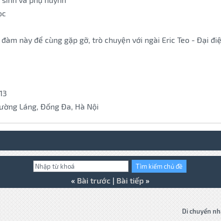
ọc
 đàm này để cùng gặp gỡ, trò chuyện với ngài Eric Teo - Đại đ
13
 đường Láng, Đống Đa, Hà Nội
«
Bài trước
|
Bài tiếp
»
Di chuyển nh