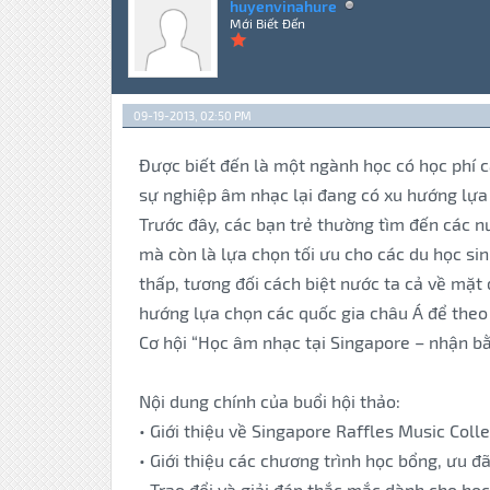
huyenvinahure
Mới Biết Đến
09-19-2013, 02:50 PM
Được biết đến là một ngành học có học phí c
sự nghiệp âm nhạc lại đang có xu hướng lựa
Trước đây, các bạn trẻ thường tìm đến các n
mà còn là lựa chọn tối ưu cho các du học sin
thấp, tương đối cách biệt nước ta cả về mặt 
hướng lựa chọn các quốc gia châu Á để the
Cơ hội “Học âm nhạc tại Singapore – nhận b
Nội dung chính của buổi hội thảo:
• Giới thiệu về Singapore Raffles Music Coll
• Giới thiệu các chương trình học bổng, ưu đ
• Trao đổi và giải đáp thắc mắc dành cho họ