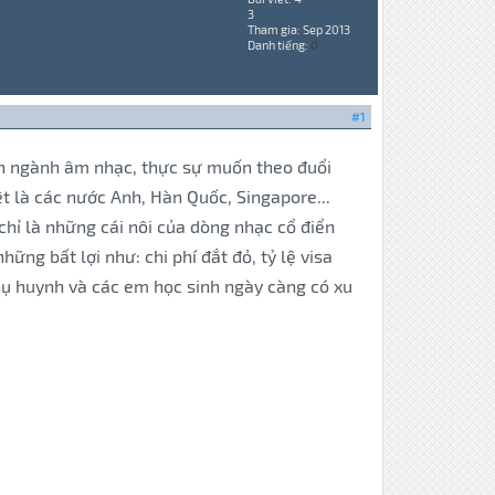
3
Tham gia: Sep 2013
Danh tiếng:
0
#1
ích ngành âm nhạc, thực sự muốn theo đuổi
t là các nước Anh, Hàn Quốc, Singapore...
hỉ là những cái nôi của dòng nhạc cổ điển
ng bất lợi như: chi phí đắt đỏ, tỷ lệ visa
 phụ huynh và các em học sinh ngày càng có xu