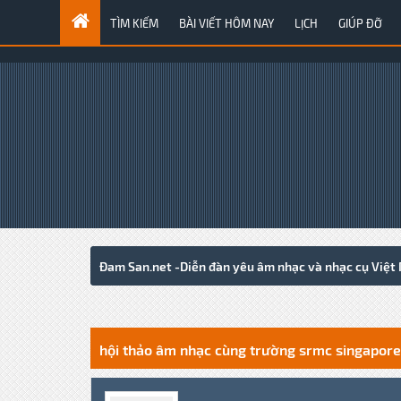
TÌM KIẾM
BÀI VIẾT HÔM NAY
LỊCH
GIÚP ĐỠ
Đam San.net -Diễn đàn yêu âm nhạc và nhạc cụ Việt
1 Votes - 3 Average
1
2
3
4
5
hội thảo âm nhạc cùng trường srmc singapore