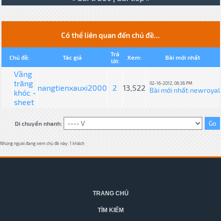
Có thể liên quan đến chủ đề...
Trả
Chủ đề:
Tác giả
Xem:
Bài mới nhất
lời:
Vầng
trăng
02-16-2012, 06:36 PM
nangtienxauxi2000
2
13,522
Bài mới nhất
newroyal
khóc -
:
sheet
Di chuyển nhanh:
Những người đang xem chủ đề này: 1 khách
TRANG CHỦ
TÌM KIẾM