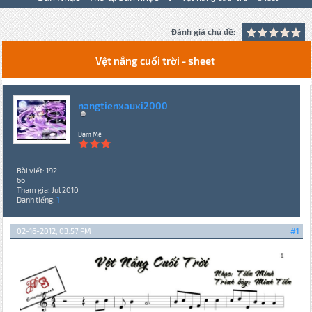
Đánh giá chủ đề:
Vệt nắng cuối trời - sheet
nangtienxauxi2000
Đam Mê
Bài viết: 192
66
Tham gia: Jul 2010
Danh tiếng:
1
02-16-2012, 03:57 PM
#1