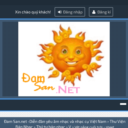
Xin chào quý khách!
Đăng nhập
Đăng kí
To
Đam San.net -Diễn đàn yêu âm nhạc và nhạc cụ Việt Nam
Thư Viện
>
na
Bản Nhạc
Thứ tự bản nhạc
V
>
>
>
Vệt nắng cuối trời - sheet