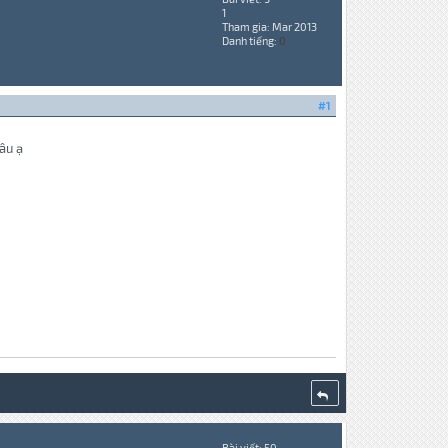
1
Tham gia: Mar 2013
Danh tiếng:
0
#1
âu ạ
Bài viết: 50