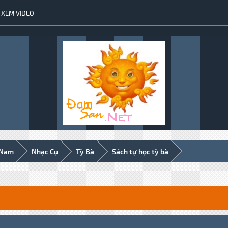
XEM VIDEO
 Nam
Nhạc Cụ
Tỳ Bà
Sách tự học tỳ bà