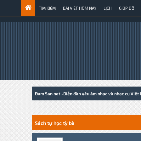
TÌM KIẾM
BÀI VIẾT HÔM NAY
LỊCH
GIÚP ĐỠ
Đam San.net -Diễn đàn yêu âm nhạc và nhạc cụ Việt
0 Votes - 0 Average
1
2
3
4
5
Sách tự học tỳ bà