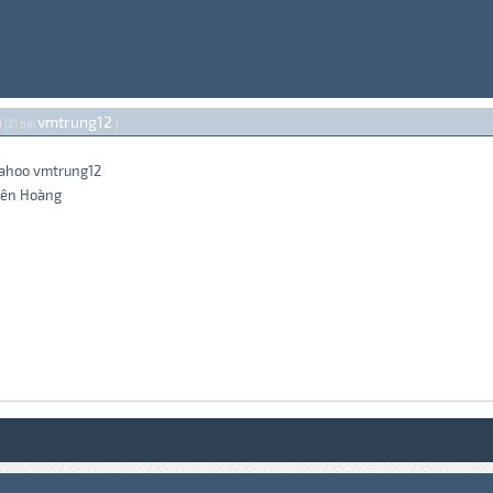
vmtrung12
 {2} bởi
.)
yahoo vmtrung12
iên Hoàng