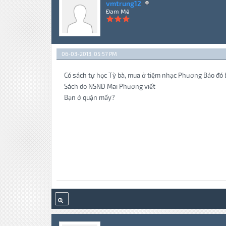
vmtrung12
Đam Mê
06-03-2013, 05:57 PM
Có sách tự học Tỳ bà, mua ở tiệm nhạc Phương Bảo đó 
Sách do NSND Mai Phương viết
Bạn ở quận mấy?