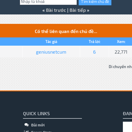
«
Bài trước
|
Bài tiếp
»
Có thể liên quan đến chủ đề...
Tác giả
Trả lời:
Xem:
geniusnetcum
6
22,771
Di chuyển nh
QUICK LINKS
ĐAM
Bài mới