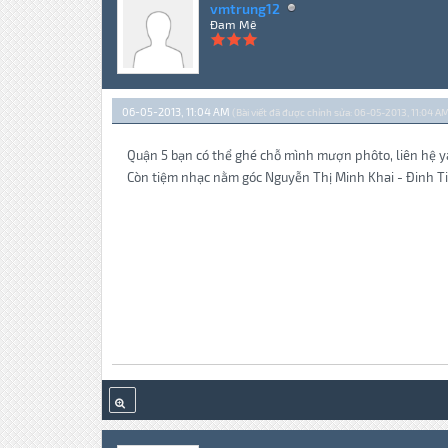
vmtrung12
Đam Mê
06-05-2013, 11:04 AM
(Bài viết đã được chỉnh sửa: 06-05-2013, 11:04 AM
Quận 5 bạn có thể ghé chỗ mình mượn phôto, liên hệ 
Còn tiệm nhạc nằm góc Nguyễn Thị Minh Khai - Đinh T