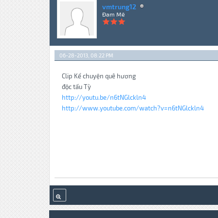
vmtrung12
Đam Mê
06-28-2013, 08:22 PM
Clip Kể chuyện quê hương
độc tấu Tỳ
http://youtu.be/n6tNGlckln4
http://www.youtube.com/watch?v=n6tNGlckln4