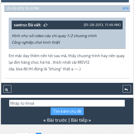
01-29-2013, 10:07 PM
#14
saotruc Đã viết:
(01-28-2013, 11:49 AM)
Hình như số video này chỉ quay 1/2 chương trình
Công nghiệp chơi kinh thiệt
Em mắc dạy thêm nên tới sau mà, thấy chương trình hay nên quay
lại dìm hàng chơi, há há , thích nhất cái MOV12
(dạ, bữa đó thì đúng là "khủng" thật ạ ~~.)
«
Bài trước
|
Bài tiếp
»