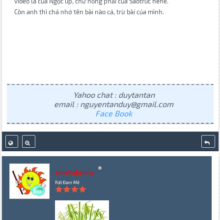
video là của Ngọc up, chứ hỏng phải của Saotruc hehe.
Còn anh thì chả nhớ tên bài nào cả, trừ bài của mình.
Yahoo chat : duytantan
email : nguyentanduy@gmail.com
Face Book
smallshrimp
Rất Đam Mê