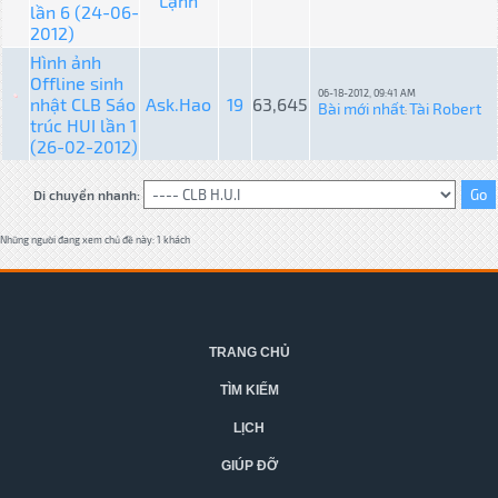
Lạnh
lần 6 (24-06-
2012)
Hình ảnh
Offline sinh
06-18-2012, 09:41 AM
nhật CLB Sáo
Ask.Hao
19
63,645
Bài mới nhất
Tài Robert
:
trúc HUI lần 1
(26-02-2012)
Di chuyển nhanh:
Những người đang xem chủ đề này: 1 khách
TRANG CHỦ
TÌM KIẾM
LỊCH
GIÚP ĐỠ