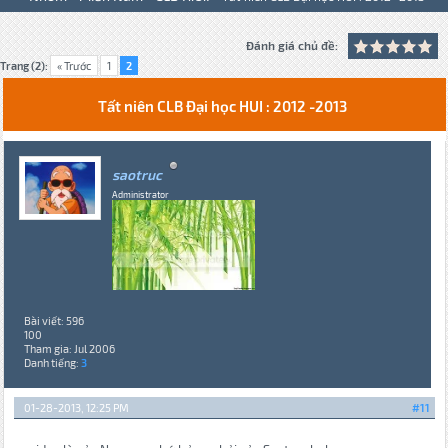
Đánh giá chủ đề:
Trang (2):
« Trước
1
2
Tất niên CLB Đại học HUI : 2012 -2013
saotruc
Administrator
Bài viết: 596
100
Tham gia: Jul 2006
Danh tiếng:
3
01-28-2013, 12:25 PM
#11