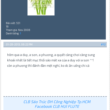
Bài viết: 551
18
Tham gia: Nov 2008
Danh tiếng:
1
01-28-2013, 08:22 PM
#12
hôm qua a duy, a sơn, a phương, a quyết càng chơi càng sung
khoái nhất là tiết mục thổi sáo mát xa của a duy với a sơn ^^!
còn a phương thì đánh đàn mệt nghỉ, ko dc ăn uống chi cả
CLB Sáo Trúc ĐH Công Nghiệp Tp.HCM
Facebook CLB HUI FLUTE