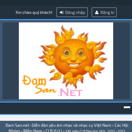
Xin chào quý khách!
Đăng nhập
Đăng kí
To
Đam San.net -Diễn đàn yêu âm nhạc và nhạc cụ Việt Nam
Các Hội
>
na
Nhóm
Miền Nam
CLB H.U.I
>
>
>
Tất niên CLB Đại học HUI : 2012 -2013