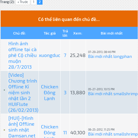
Trang (2):
« Trước
1
2
Có thể liên quan đến chủ đề...
Trả
Chủ đề:
Tác giả
Xem:
Bài mới nhất
lời:
Hình ảnh
offline tại cà
07-29-2013, 08:46 PM
phê Cộ chiều
xuongduc
7
25,248
Bài mới nhất
longphan
:
muộn
28/7/2013
[Video]
Chương trình
Offline Kỉ
Chicken
05-27-2013, 10:15 PM
niệm sinh
Đông
3
13,880
Bài mới nhất
smallshrimp
:
nhật lần 2
Lạnh
HUIFlute
(26/02/2013)
[HUI]-[Hình
ảnh] Offline
Chicken
sinh nhật
06-25-2012, 11:25 PM
Đông
11
40,100
Bài mới nhất
smallshrimp
Damsan.net
: