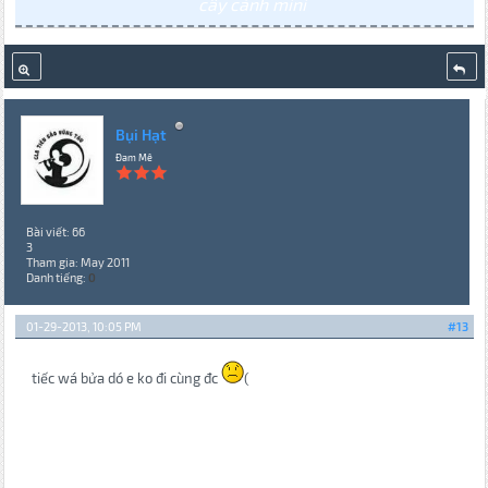
cây cảnh mini
Bụi Hạt
Đam Mê
Bài viết: 66
3
Tham gia: May 2011
Danh tiếng:
0
01-29-2013, 10:05 PM
#13
tiếc wá bửa dó e ko đi cùng đc
(