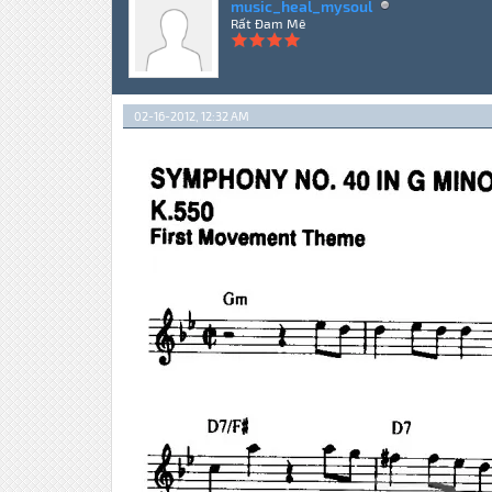
music_heal_mysoul
Rất Đam Mê
02-16-2012, 12:32 AM