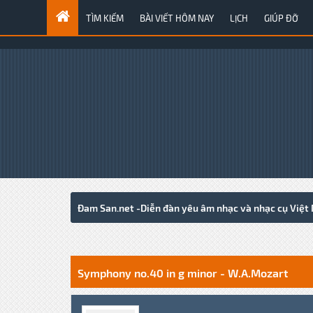
TÌM KIẾM
BÀI VIẾT HÔM NAY
LỊCH
GIÚP ĐỠ
Đam San.net -Diễn đàn yêu âm nhạc và nhạc cụ Việt
0 Votes - 0 Average
1
2
3
4
5
Symphony no.40 in g minor - W.A.Mozart