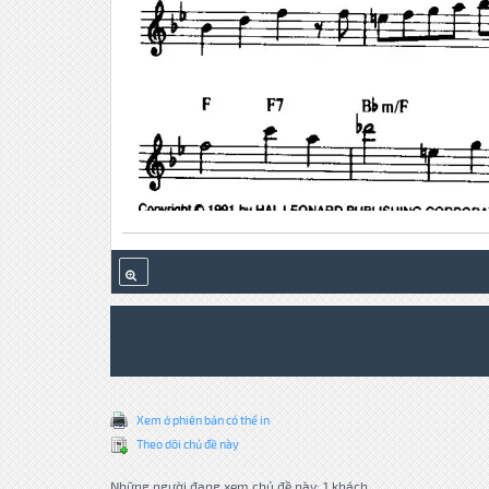
Xem ở phiên bản có thể in
Theo dõi chủ đề này
Những người đang xem chủ đề này: 1 khách