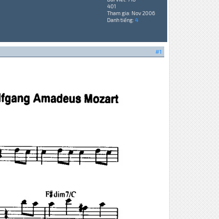
401
Tham gia: Nov 2006
Danh tiếng:
4
#1