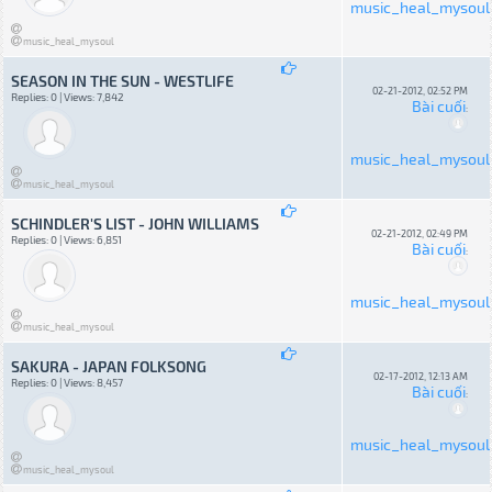
music_heal_mysoul
music_heal_mysoul
SEASON IN THE SUN - WESTLIFE
02-21-2012, 02:52 PM
Replies: 0 | Views: 7,842
Bài cuối
:
music_heal_mysoul
music_heal_mysoul
SCHINDLER'S LIST - JOHN WILLIAMS
02-21-2012, 02:49 PM
Replies: 0 | Views: 6,851
Bài cuối
:
music_heal_mysoul
music_heal_mysoul
SAKURA - JAPAN FOLKSONG
02-17-2012, 12:13 AM
Replies: 0 | Views: 8,457
Bài cuối
:
music_heal_mysoul
music_heal_mysoul