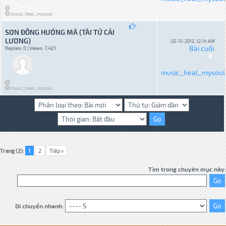
music_heal_mysoul
SƠN ĐÔNG HƯỚNG MÃ (TÀI TỬ CẢI
LƯƠNG)
02-15-2012, 12:14 AM
Bài cuối
Replies: 0 | Views: 7,421
:
music_heal_mysoul
music_heal_mysoul
Trang (2):
1
2
Tiếp »
Tìm trong chuyên mục này:
Di chuyển nhanh: