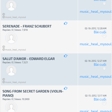
music_heal_mysoul
music_heal_mysoul
SERENADE - FRANZ SCHUBERT
02-16-2012, 12:28 AM
Replies: 0 | Views: 7,919
Bài cuối
:
music_heal_mysoul
music_heal_mysoul
SALUT D'AMOR - EDWARD ELGAR
02-16-2012, 12:27 AM
Replies: 0 | Views: 7,321
Bài cuối
:
music_heal_mysoul
music_heal_mysoul
SONG FROM SECRET GARDEN (VIOLIN-
PIANO)
02-15-2012, 12:17 AM
Bài cuối
Replies: 0 | Views: 10,969
:
music_heal_mysoul