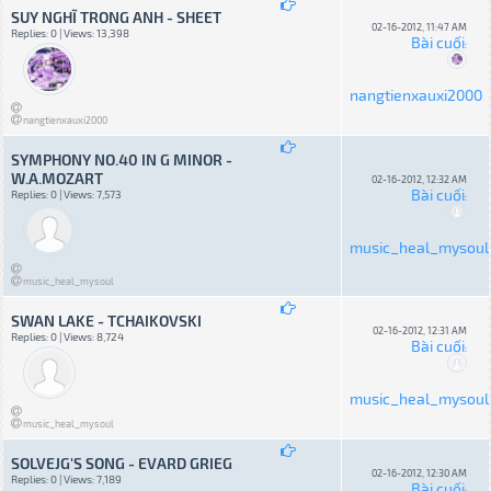
SUY NGHĨ TRONG ANH - SHEET
02-16-2012, 11:47 AM
Replies: 0 | Views: 13,398
Bài cuối
:
nangtienxauxi2000
nangtienxauxi2000
SYMPHONY NO.40 IN G MINOR -
W.A.MOZART
02-16-2012, 12:32 AM
Bài cuối
Replies: 0 | Views: 7,573
:
music_heal_mysoul
music_heal_mysoul
SWAN LAKE - TCHAIKOVSKI
02-16-2012, 12:31 AM
Replies: 0 | Views: 8,724
Bài cuối
:
music_heal_mysoul
music_heal_mysoul
SOLVEJG'S SONG - EVARD GRIEG
02-16-2012, 12:30 AM
Replies: 0 | Views: 7,189
Bài cuối
: