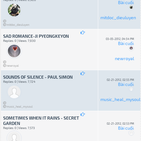
Bài cuối
:
mitdoc_dieuluyen
mitdoc_dieuluyen
SAD ROMANCE-JI PYEONGKEYON
03-05-2012, 04:54 PM
Replies: 0 | Views: 7,930
Bài cuối
:
newroyal
newroyal
SOUNDS OF SILENCE - PAUL SIMON
02-21-2012, 02:55 PM
Replies: 0 | Views: 7,724
Bài cuối
:
music_heal_mysoul
music_heal_mysoul
SOMETIMES WHEN IT RAINS - SECRET
GARDEN
02-21-2012, 02:53 PM
Bài cuối
Replies: 0 | Views: 7,573
: