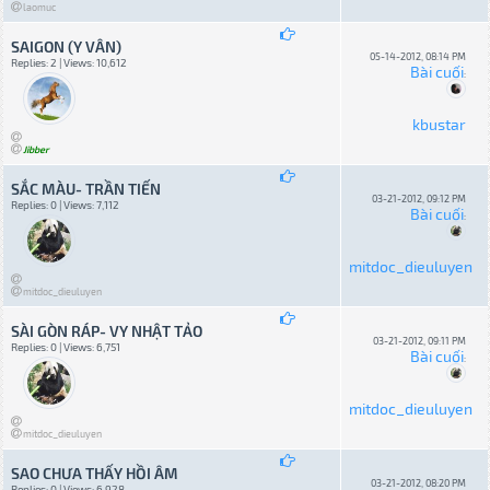
laomuc
SAIGON (Y VÂN)
05-14-2012, 08:14 PM
Replies: 2 | Views: 10,612
Bài cuối
:
kbustar
Jibber
SẮC MÀU- TRẦN TIẾN
03-21-2012, 09:12 PM
Replies: 0 | Views: 7,112
Bài cuối
:
mitdoc_dieuluyen
mitdoc_dieuluyen
SÀI GÒN RÁP- VY NHẬT TẢO
03-21-2012, 09:11 PM
Replies: 0 | Views: 6,751
Bài cuối
:
mitdoc_dieuluyen
mitdoc_dieuluyen
SAO CHƯA THẤY HỒI ÂM
03-21-2012, 08:20 PM
Replies: 0 | Views: 6,928