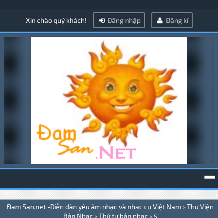
Xin chào quý khách!
Đăng nhập
Đăng kí
To
Đam San.net -Diễn đàn yêu âm nhạc và nhạc cụ Việt Nam
Thư Viện
>
na
Bản Nhạc
Thứ tự bản nhạc
>
>
S