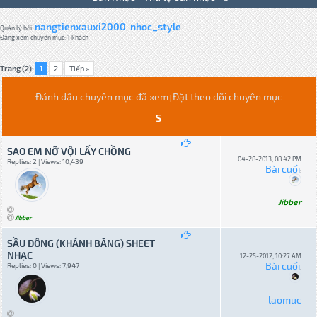
nangtienxauxi2000
nhoc_style
,
Quản lý bởi:
Đang xem chuyên mục: 1 khách
Trang (2):
1
2
Tiếp »
Đánh dấu chuyên mục đã xem
Đặt theo dõi chuyên mục
|
S
SAO EM NỠ VỘI LẤY CHỒNG
04-28-2013, 08:42 PM
Replies: 2 | Views: 10,439
Bài cuối
:
Jibber
Jibber
SẦU ĐÔNG (KHÁNH BĂNG) SHEET
NHẠC
12-25-2012, 10:27 AM
Bài cuối
Replies: 0 | Views: 7,947
:
laomuc