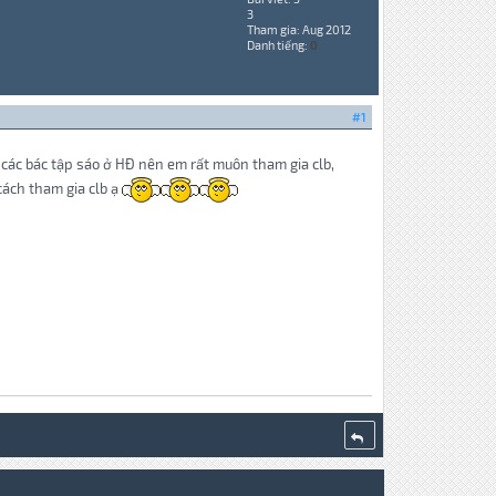
3
Tham gia: Aug 2012
Danh tiếng:
0
#1
 các bác tập sáo ở HĐ nên em rất muôn tham gia clb,
cách tham gia clb ạ