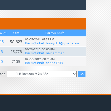
ả lời:
Xem:
Bài mới nhất
08-07-2014, 01:27 PM
16
58,623
Bài mới nhất
hungit111@gmail.com
:
10-26-2013, 06:00 PM
8
25,776
Bài mới nhất
hainammar
:
02-08-2012, 08:31 AM
0
7,105
Bài mới nhất
sonha1708
:
anh: