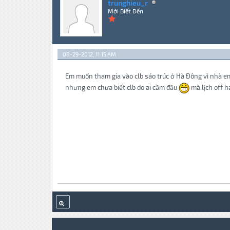
trunghieu_r
Mới Biết Đến
08-29-2012, 11:15 AM
Em muốn tham gia vào clb sáo trúc ở Hà Đông vì nhà em
nhưng em chưa biết clb do ai cầm đầu
mà lịch off h