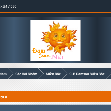
XEM VIDEO
 Nam
Các Hội Nhóm
Miền Bắc
CLB Damsan Miền Bắc
ới ạ