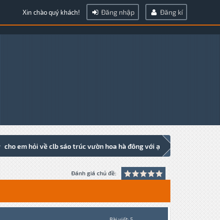
Đăng nhập
Đăng kí
Xin chào quý khách!
cho em hỏi về clb sáo trúc vườn hoa hà đông với ạ
Đánh giá chủ đề:
Bài viết: 5