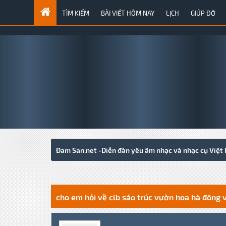
TÌM KIẾM
BÀI VIẾT HÔM NAY
LỊCH
GIÚP ĐỠ
Đam San.net -Diễn đàn yêu âm nhạc và nhạc cụ Việt
0 Votes - 0 Average
1
2
3
4
5
cho em hỏi về clb sáo trúc vườn hoa hà đông v