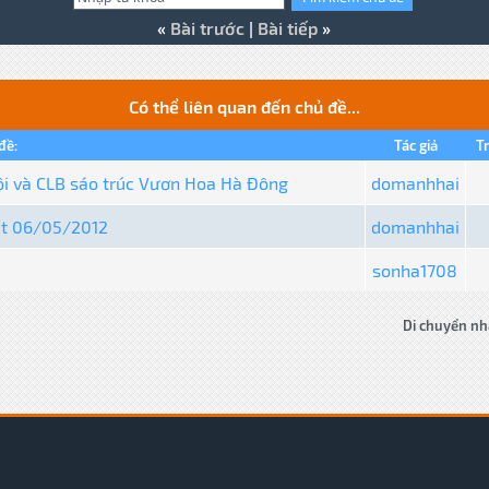
«
Bài trước
|
Bài tiếp
»
Có thể liên quan đến chủ đề...
đề:
Tác giả
Tr
ội và CLB sáo trúc Vươn Hoa Hà Đông
domanhhai
ật 06/05/2012
domanhhai
sonha1708
Di chuyển nh