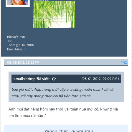
Bài viết: 596
100
Tham gia: Jul 2006
Danh tiếng:
3
08-01-2012, 08:33 PM
#42
smallshrimp Đã viết:
(08-01-2012, 07:09 PM)
bao giờ mới nhập hàng mới vậy a, e cũng muốn mua 1 cái về
chơi, cái này mang theo coi bộ tiện hơn sáo ak
Anh mới đặt hàng hôm nay thôi, vài tuần nữa mới có. Nhưng mà
em tính mua cái nào ?
Yahoo chat : duytantan