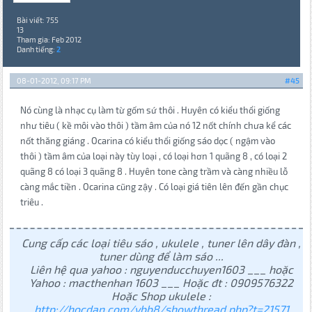
Bài viết: 755
13
Tham gia: Feb 2012
Danh tiếng:
2
08-01-2012, 09:17 PM
#45
Nó cùng là nhạc cụ làm từ gốm sứ thôi . Huyên có kiểu thổi giống
như tiêu ( kề môi vào thôi ) tầm âm của nó 12 nốt chính chưa kể các
nốt thăng giáng . Ocarina có kiểu thổi giống sáo dọc ( ngậm vào
thôi ) tầm âm của loại này tùy loại , có loại hơn 1 quãng 8 , có loại 2
quãng 8 có loại 3 quãng 8 . Huyên tone càng trầm và càng nhiều lỗ
càng mắc tiền . Ocarina cũng zậy . Có loại giá tiên lên đến gần chục
triêu .
Cung cấp các loại tiêu sáo , ukulele , tuner lên dây đàn ,
tuner dùng để làm sáo ...
Liên hệ qua yahoo : nguyenducchuyen1603 ___ hoặc
Yahoo : macthenhan 1603 ___ Hoặc đt : 0909576322
Hoặc Shop ukulele :
http://hocdan.com/vbb8/showthread.php?t=21571