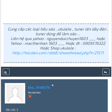
Cung cấp các loại tiêu sáo , ukulele , tuner lên dây đàn ,
tuner dùng để làm sáo ...
Liên hệ qua yahoo : nguyenducchuyen1603 ___ hoặc
Yahoo : macthenhan 1603 ___ Hoặc đt : 0909576322
Hoặc Shop ukulele :
http://hocdan.com/vbb8/showthread.php?t=21571
kha_1048576
Mới Biết Đến
Bài viết: 3