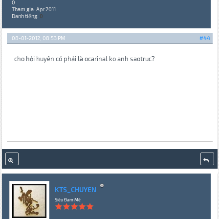
0
Tham gia: Apr 2011
Danh tiếng:
0
08-01-2012, 08:53 PM
#44
cho hỏi huyên có phải là ocarinal ko anh saotruc?
KTS_CHUYEN
Siêu Đam Mê