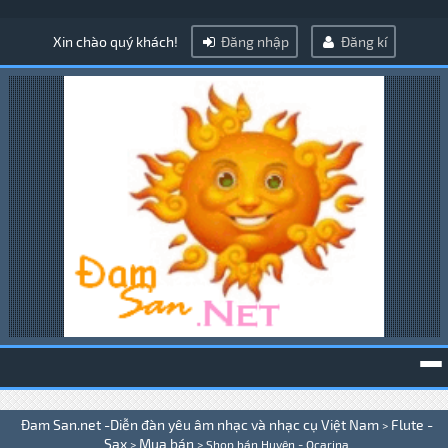
Xin chào quý khách!
Đăng nhập
Đăng kí
To
Đam San.net -Diễn đàn yêu âm nhạc và nhạc cụ Việt Nam
Flute -
>
na
Sax
Mua bán
>
>
Shop bán Huyên - Ocarina