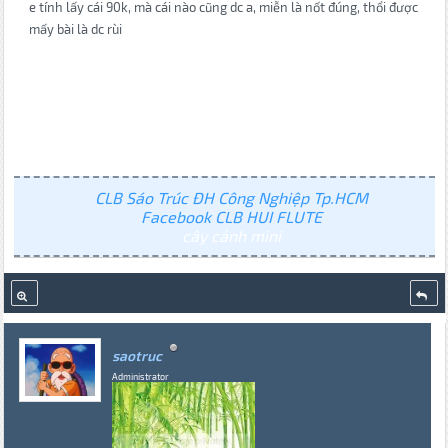
e tính lấy cái 90k, mà cái nào cũng dc a, miễn là nốt đúng, thổi được
mấy bài là dc rùi
CLB Sáo Trúc ĐH Công Nghiệp Tp.HCM
Facebook CLB HUI FLUTE
cây cảnh mini
saotruc
Administrator