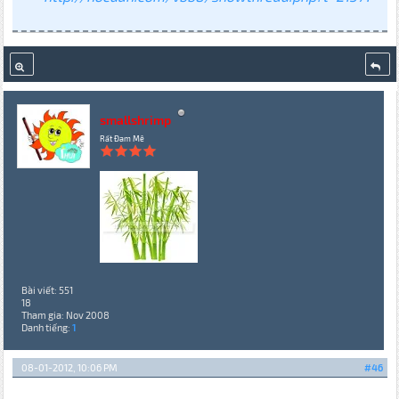
smallshrimp
Rất Đam Mê
Bài viết: 551
18
Tham gia: Nov 2008
Danh tiếng:
1
08-01-2012, 10:06 PM
#46