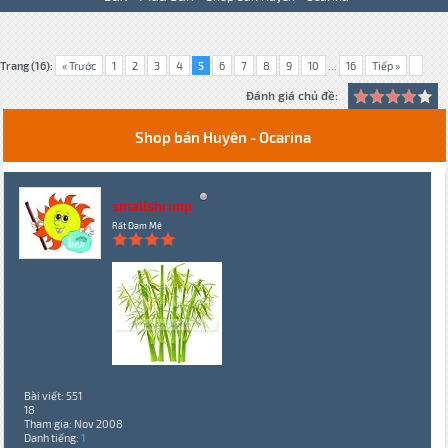
Trang (16):
« Trước
1
2
3
4
5
6
7
8
9
10
...
16
Tiếp »
Đánh giá chủ đề:
Shop bán Huyên - Ocarina
smallshrimp
Rất Đam Mê
Bài viết: 551
18
Tham gia: Nov 2008
Danh tiếng:
1