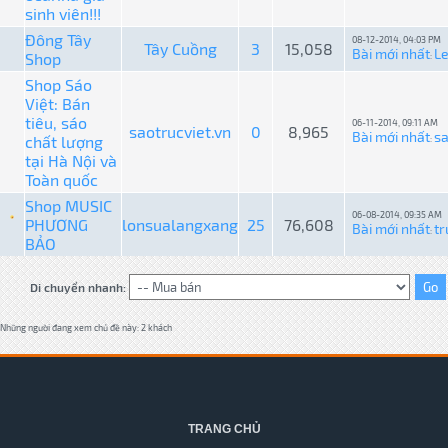
sinh viên!!!
Đông Tây
08-12-2014, 04:03 PM
Tây Cuồng
3
15,058
Bài mới nhất
L
Shop
:
Shop Sáo
Việt: Bán
tiêu, sáo
06-11-2014, 09:11 AM
saotrucviet.vn
0
8,965
Bài mới nhất
sa
chất lượng
:
tại Hà Nội và
Toàn quốc
Shop MUSIC
06-08-2014, 09:35 AM
PHƯƠNG
lonsualangxang
25
76,608
Bài mới nhất
tr
:
BẢO
Di chuyển nhanh:
Những người đang xem chủ đề này: 2 khách
TRANG CHỦ