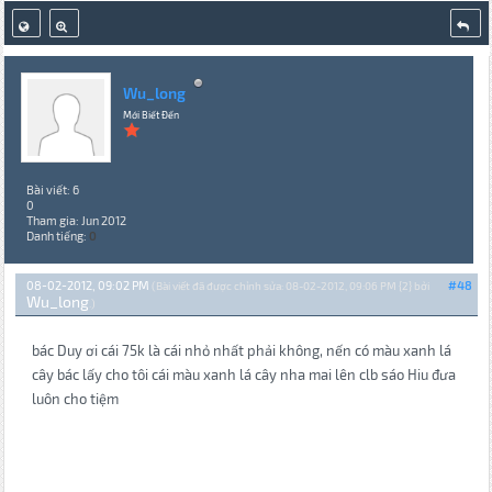
Wu_long
Mới Biết Đến
Bài viết: 6
0
Tham gia: Jun 2012
Danh tiếng:
0
08-02-2012, 09:02 PM
#48
(Bài viết đã được chỉnh sửa: 08-02-2012, 09:06 PM {2} bởi
Wu_long
.)
bác Duy ơi cái 75k là cái nhỏ nhất phải không, nến có màu xanh lá
cây bác lấy cho tôi cái màu xanh lá cây nha mai lên clb sáo Hiu đưa
luôn cho tiệm