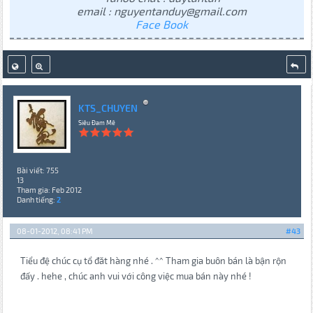
email : nguyentanduy@gmail.com
Face Book
KTS_CHUYEN
Siêu Đam Mê
Bài viết: 755
13
Tham gia: Feb 2012
Danh tiếng:
2
08-01-2012, 08:41 PM
#43
Tiểu đệ chúc cụ tổ đăt hàng nhé . ^^ Tham gia buôn bán là bận rộn
đấy . hehe , chúc anh vui với công việc mua bán này nhé !