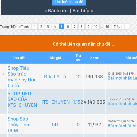
«
Bài trước
|
Bài tiếp
»
Trang (16):
« Trước
1
2
3
4
5
6
7
8
9
10
...
16
Tiếp »
Có thể liên quan đến chủ đề...
Trả
Chủ đề:
Tác giả
Xem:
Bài mớ
lời:
Shop Tiêu
Sáo trúc
10-13-2025, 04:38 PM
Độc Cô Tử
10
130,938
Bài mới nhất
L
made by Độc
:
Cô tử
SHOP TIÊU
SÁO CỦA
03-25-2023, 02:51 PM
KTS_CHUYEN
1,152
4,140,685
Bài mới nhất
a
KTS_CHUYEN
:
.
Shop Sáo
09-05-2016, 09:56 PM
Thủy Tinh -
htt
0
11,937
Bài mới nhất
ht
:
HCM