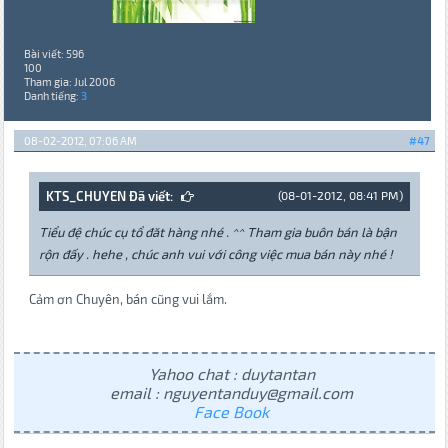
Bài viết: 596
100
Tham gia: Jul 2006
Danh tiếng:
3
08-02-2012, 07:06 AM
#47
KTS_CHUYEN Đã viết:
(08-01-2012, 08:41 PM)
Tiểu đệ chúc cụ tổ đăt hàng nhé . ^^ Tham gia buôn bán là bận
rộn đấy . hehe , chúc anh vui với công việc mua bán này nhé !
Cảm ơn Chuyên, bán cũng vui lắm.
Yahoo chat : duytantan
email : nguyentanduy@gmail.com
Face Book