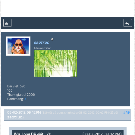
saotruc
Administrator
Bài viết: 596
100
Tham gia: Jul 2006
Danh tiếng:
3
08-02-2012, 09:42 PM
#49
(Bài viết đã được chỉnh sửa: 08-02-2012, 09:42 PM {2} bởi
saotruc
.)
Wu_long Đã viết:
(08-02-2012, 09:02 PM)