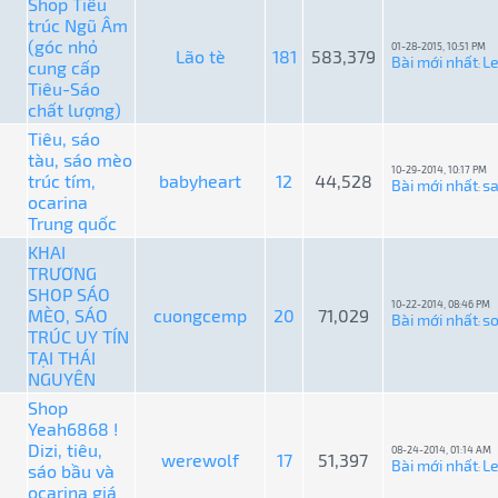
Shop Tiêu
trúc Ngũ Âm
(góc nhỏ
01-28-2015, 10:51 PM
Lão tè
181
583,379
Bài mới nhất
L
cung cấp
:
Tiêu-Sáo
chất lượng)
Tiêu, sáo
tàu, sáo mèo
10-29-2014, 10:17 PM
trúc tím,
babyheart
12
44,528
Bài mới nhất
s
:
ocarina
Trung quốc
KHAI
TRƯƠNG
SHOP SÁO
10-22-2014, 08:46 PM
MÈO, SÁO
cuongcemp
20
71,029
Bài mới nhất
so
:
TRÚC UY TÍN
TẠI THÁI
NGUYÊN
Shop
Yeah6868 !
Dizi, tiêu,
08-24-2014, 01:14 AM
werewolf
17
51,397
Bài mới nhất
L
sáo bầu và
:
ocarina giá