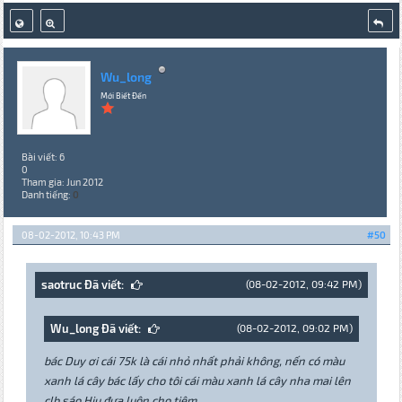
Wu_long
Mới Biết Đến
Bài viết: 6
0
Tham gia: Jun 2012
Danh tiếng:
0
08-02-2012, 10:43 PM
#50
saotruc Đã viết:
(08-02-2012, 09:42 PM)
Wu_long Đã viết:
(08-02-2012, 09:02 PM)
bác Duy ơi cái 75k là cái nhỏ nhất phải không, nến có màu
xanh lá cây bác lấy cho tôi cái màu xanh lá cây nha mai lên
clb sáo Hiu đưa luôn cho tiệm