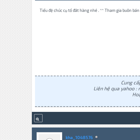
Tiểu đệ chúc cụ tổ đăt hàng nhé . ^^ Tham gia buôn bán 
Cung cấp
Liên hệ qua yahoo 
Hoặ
kha_1048576