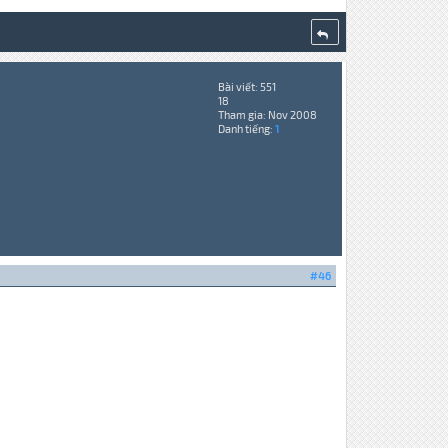
Bài viết: 551
18
Tham gia: Nov 2008
Danh tiếng:
1
#46