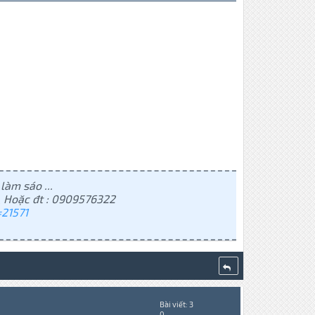
làm sáo ...
 Hoặc đt : 0909576322
21571
Bài viết: 3
0