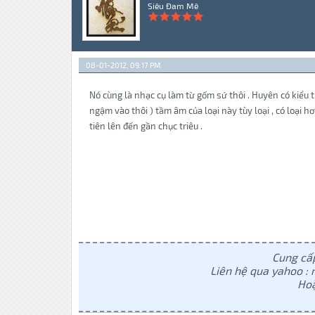
Siêu Đam Mê
08-01-2012, 09:17 PM
Nó cùng là nhạc cụ làm từ gốm sứ thôi . Huyên có kiểu t
ngậm vào thôi ) tầm âm của loại này tùy loại , có loại h
tiên lên đến gần chục triêu .
Cung cấp
Liên hệ qua yahoo 
Hoặ