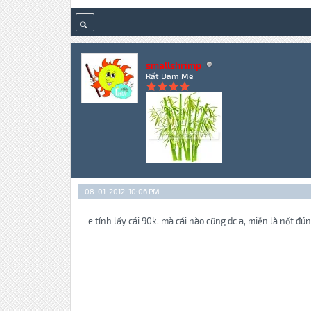
smallshrimp
Rất Đam Mê
08-01-2012, 10:06 PM
e tính lấy cái 90k, mà cái nào cũng dc a, miễn là nốt đún