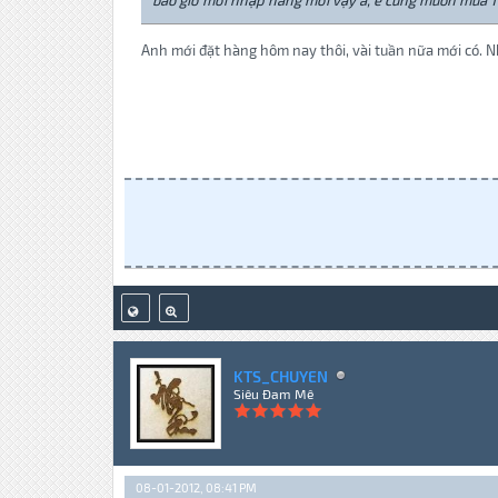
bao giờ mới nhập hàng mới vậy a, e cũng muốn mua 1 c
Anh mới đặt hàng hôm nay thôi, vài tuần nữa mới có. 
KTS_CHUYEN
Siêu Đam Mê
08-01-2012, 08:41 PM