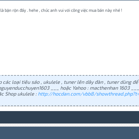
là bận rộn đấy . hehe , chúc anh vui với công việc mua bán này nhé !
 các loại tiêu sáo , ukulele , tuner lên dây đàn , tuner dùng để 
: nguyenducchuyen1603 ___ hoặc Yahoo : macthenhan 1603 ___
c Shop ukulele :
http://hocdan.com/vbb8/showthread.php?t=