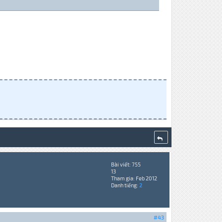
Bài viết: 755
13
Tham gia: Feb 2012
Danh tiếng:
2
#43