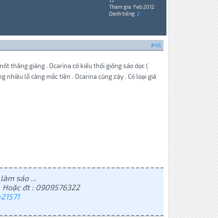
Tham gia: Feb 2012
Danh tiếng:
2
#45
nốt thăng giáng . Ocarina có kiểu thổi giống sáo dọc (
g nhiều lỗ càng mắc tiền . Ocarina cũng zậy . Có loại giá
làm sáo ...
 Hoặc đt : 0909576322
21571