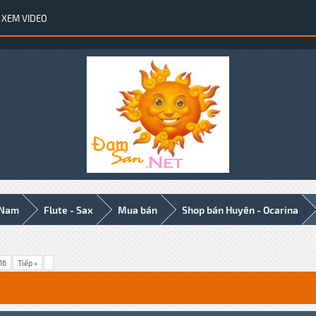
XEM VIDEO
 Nam
Flute - Sax
Mua bán
Shop bán Huyên - Ocarina
16
Tiếp »