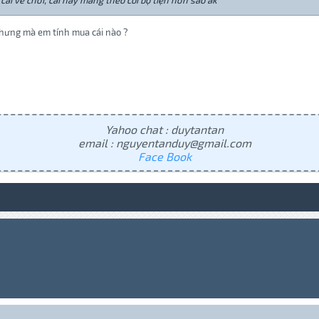
ái về chơi, cái này mang theo coi bộ tiện hơn sáo ak
Nhưng mà em tính mua cái nào ?
Yahoo chat : duytantan
email : nguyentanduy@gmail.com
Face Book