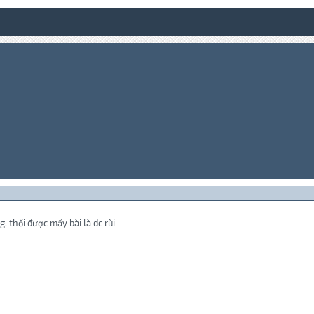
g, thổi được mấy bài là dc rùi