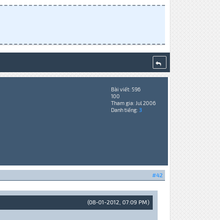
Bài viết: 596
100
Tham gia: Jul 2006
Danh tiếng:
3
#42
(08-01-2012, 07:09 PM)