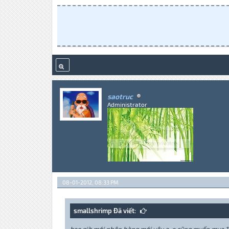
saotruc
Administrator
08-01-2012, 08:33 PM
smallshrimp Đã viết: