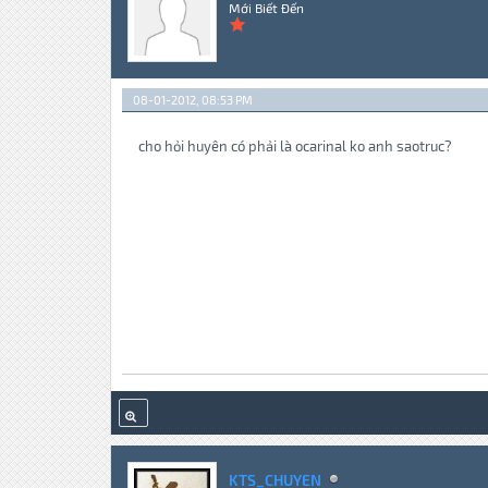
Mới Biết Đến
08-01-2012, 08:53 PM
cho hỏi huyên có phải là ocarinal ko anh saotruc?
KTS_CHUYEN