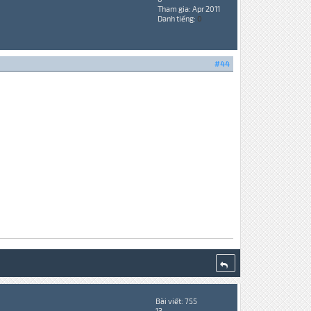
Tham gia: Apr 2011
Danh tiếng:
0
#44
Bài viết: 755
13