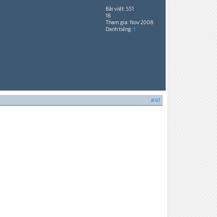
Bài viết: 551
18
Tham gia: Nov 2008
Danh tiếng:
1
#41