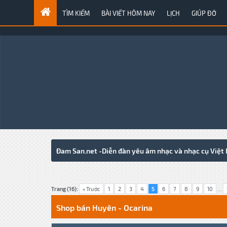
TÌM KIẾM
BÀI VIẾT HÔM NAY
LỊCH
GIÚP ĐỠ
Đam San.net -Diễn đàn yêu âm nhạc và nhạc cụ Việt
8 Votes - 4 Average
1
2
3
4
5
Trang (16):
« Trước
1
2
3
4
5
6
7
8
9
10
...
Shop bán Huyên - Ocarina