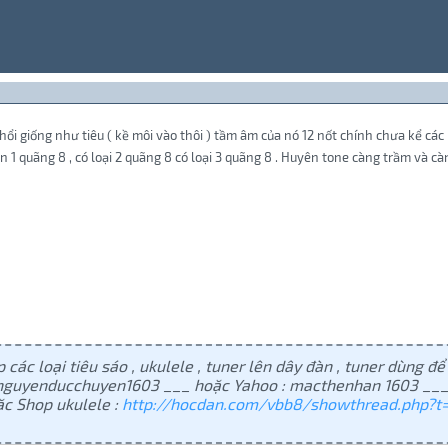
hổi giống như tiêu ( kề môi vào thôi ) tầm âm của nó 12 nốt chính chưa kể các 
ơn 1 quãng 8 , có loại 2 quãng 8 có loại 3 quãng 8 . Huyên tone càng trầm và càn
 các loại tiêu sáo , ukulele , tuner lên dây đàn , tuner dùng để 
: nguyenducchuyen1603 ___ hoặc Yahoo : macthenhan 1603 ___
c Shop ukulele :
http://hocdan.com/vbb8/showthread.php?t=