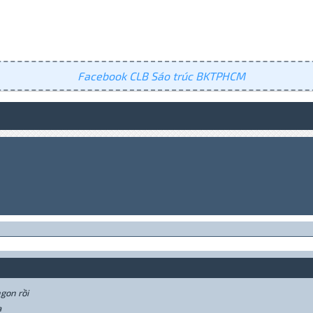
Facebook CLB Sáo trúc BKTPHCM
ngon rồi
a