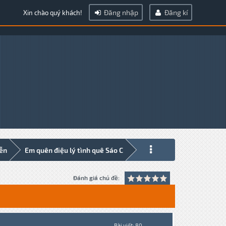
Đăng nhập
Đăng kí
Xin chào quý khách!
iễn
Em quên điệu lý tình quê Sáo C
Đánh giá chủ đề:
Bài viết: 80