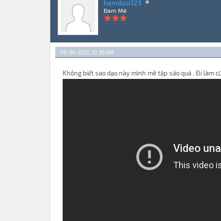
hamdzui123
Đam Mê
06-30-2012, 10:36 AM
Không biết sao dạo này mình mê tập sáo quá . Đi làm cũ