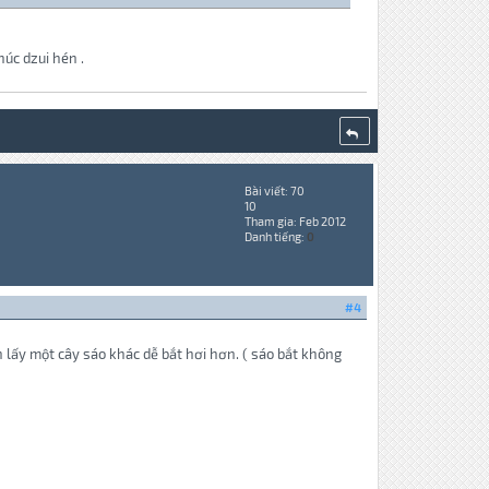
úc dzui hén .
Bài viết: 70
10
Tham gia: Feb 2012
Danh tiếng:
0
#4
n lấy một cây sáo khác dễ bắt hơi hơn. ( sáo bắt không