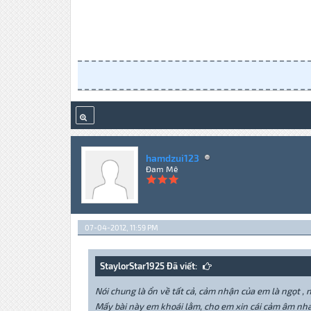
hamdzui123
Đam Mê
07-04-2012, 11:59 PM
StaylorStar1925 Đã viết:
Nói chung là ổn về tất cả, cảm nhận của em là ngọt , 
Mấy bài này em khoái lằm, cho em xin cái cảm âm nh