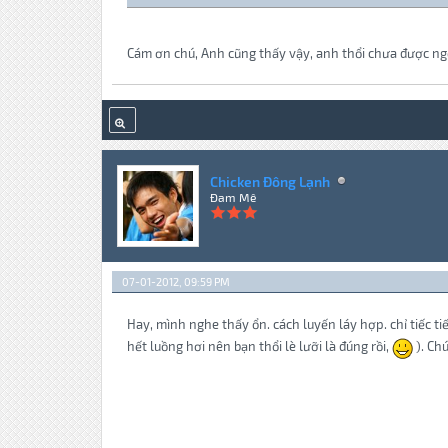
Cám ơn chú, Anh cũng thấy vậy, anh thổi chưa được ngọ
Chicken Đông Lạnh
Đam Mê
07-01-2012, 09:59 PM
Hay, mình nghe thấy ổn. cách luyến láy hợp. chỉ tiếc ti
hết luồng hơi nên bạn thổi lè lưỡi là đúng rồi,
). Chú