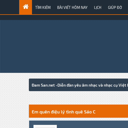
TÌM KIẾM
BÀI VIẾT HÔM NAY
LỊCH
GIÚP ĐỠ
Đam San.net -Diễn đàn yêu âm nhạc và nhạc cụ Việt
0 Votes - 0 Average
1
2
3
4
5
Em quên điệu lý tình quê Sáo C