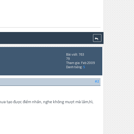
Bài viết: 763
79
Tham gia: Feb 2009
Danh tiếng:
5
#2
g chưa tạo được điểm nhấn, nghe không mượt mà lắm,hì,