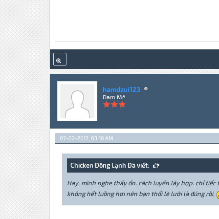
hamdzui123
Đam Mê
07-02-2012, 03:10 AM
Chicken Đông Lạnh Đã viết:
Hay, mình nghe thấy ổn. cách luyến láy hợp. chỉ tiếc 
không hết luồng hơi nên bạn thổi lè lưỡi là đúng rồi,