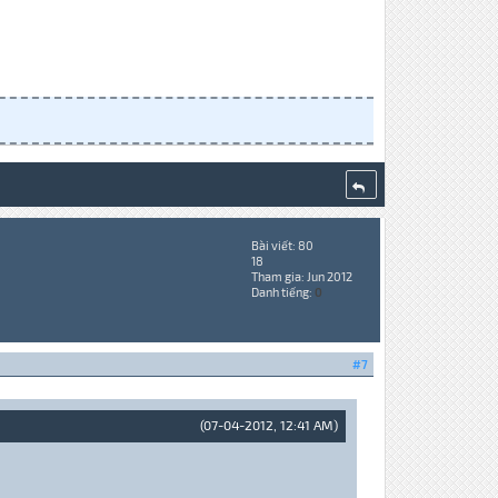
Bài viết: 80
18
Tham gia: Jun 2012
Danh tiếng:
0
#7
(07-04-2012, 12:41 AM)