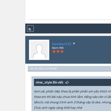
hamdzui123
Đam Mê
07-01-2012, 07:19 AM
nhoc_style Đã viết:
tem cái, phấn tiếp theo là phần phấn em yêu thích n
theo em thì bài này chưa tình lắm, tiếng sáo còn xì 
lắm,hì, nói chung trình anh 3 tháng vậy là oke, nhưn
Chúc anh ngày càng thổi hay nhé