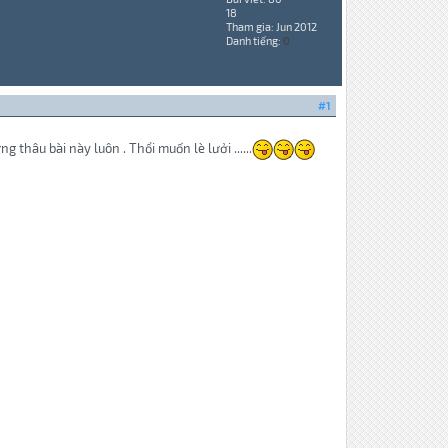
18
Tham gia: Jun 2012
Danh tiếng:
0
#1
hâu bài này luôn . Thổi muốn lè lưởi ......