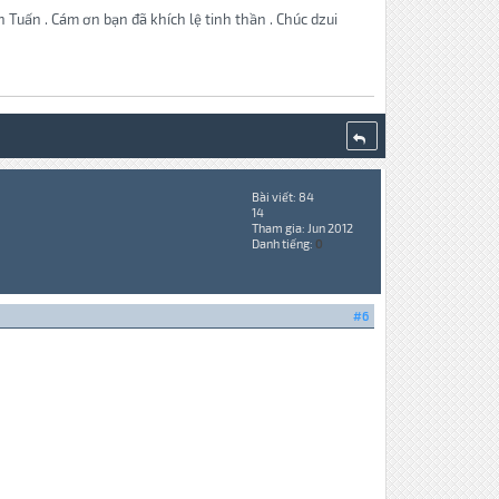
Tuấn . Cám ơn bạn đã khích lệ tinh thần . Chúc dzui
Bài viết: 84
14
Tham gia: Jun 2012
Danh tiếng:
0
#6