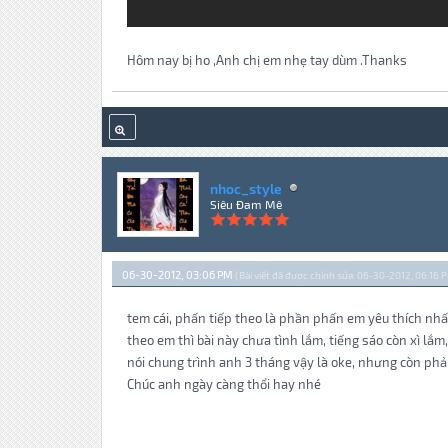
Hôm nay bị ho ,Anh chị em nhẹ tay dùm .Thanks
nhoc_style
Siêu Đam Mê
06-30-2012, 03:06 PM
(Bài viết đã được chỉnh sửa: 06-30-2012, 06:16 
tem cái, phấn tiếp theo là phần phấn em yêu thích nhấ
theo em thì bài này chưa tình lắm, tiếng sáo còn xì lắ
nói chung trình anh 3 tháng vậy là oke, nhưng còn phải
Chúc anh ngày càng thổi hay nhé