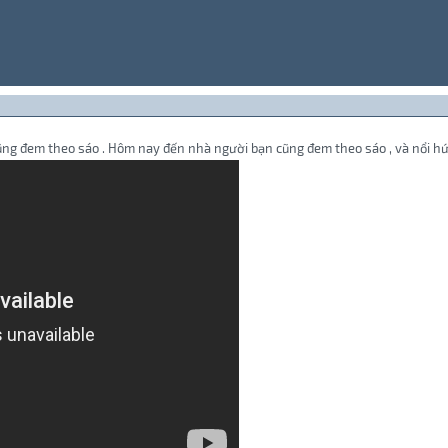
ng đem theo sáo . Hôm nay đến nhà người bạn cũng đem theo sáo , và nổi hứng t