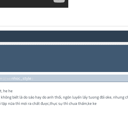
nhoc_style
PM {2} bởi
.)
t, he he
m, không biết là do sáo hay do anh thổi, ngón luyến lấy tương đối oke, nhưn
 tập nữa thì mới ra chất được,thực sự thì chưa thấm,ke ke