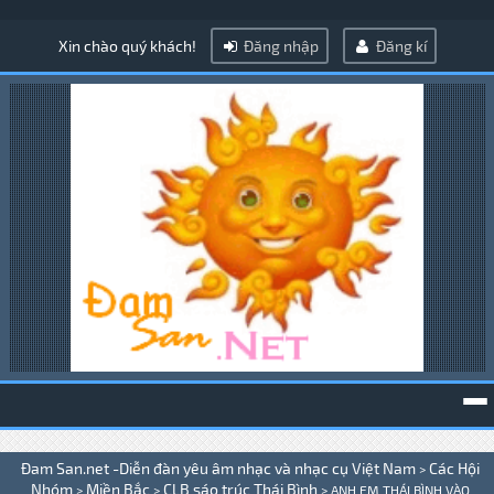
Xin chào quý khách!
Đăng nhập
Đăng kí
To
Đam San.net -Diễn đàn yêu âm nhạc và nhạc cụ Việt Nam
Các Hội
>
na
Nhóm
Miền Bắc
CLB sáo trúc Thái Bình
>
>
>
ANH EM THÁI BÌNH VÀO