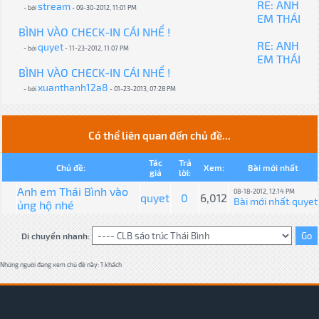
RE: ANH
stream
- bởi
- 09-30-2012, 11:01 PM
EM THÁI
BÌNH VÀO CHECK-IN CÁI NHỂ !
RE: ANH
quyet
- bởi
- 11-23-2012, 11:07 PM
EM THÁI
BÌNH VÀO CHECK-IN CÁI NHỂ !
xuanthanh12a8
- bởi
- 01-23-2013, 07:28 PM
Có thể liên quan đến chủ đề...
Tác
Trả
Chủ đề:
Xem:
Bài mới nhất
giả
lời:
Anh em Thái Bình vào
08-18-2012, 12:14 PM
quyet
0
6,012
Bài mới nhất
quyet
ủng hộ nhé
:
Di chuyển nhanh:
Những người đang xem chủ đề này: 1 khách