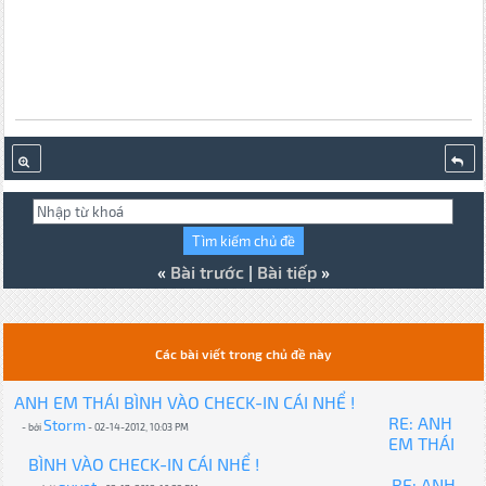
«
Bài trước
|
Bài tiếp
»
Các bài viết trong chủ đề này
ANH EM THÁI BÌNH VÀO CHECK-IN CÁI NHỂ !
RE: ANH
Storm
- bởi
- 02-14-2012, 10:03 PM
EM THÁI
BÌNH VÀO CHECK-IN CÁI NHỂ !
RE: ANH