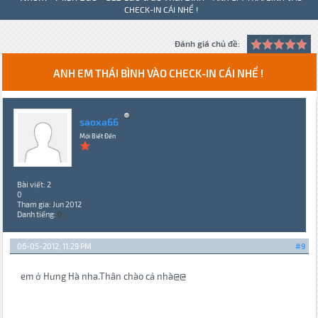
CHECK-IN CÁI NHỂ !
Đánh giá chủ đề:
ANH EM THÁI BÌNH VÀO CHECK-IN CÁI NHỂ !
saoxa66
Mới Biết Đến
Bài viết: 2
0
Tham gia: Jun 2012
Danh tiếng:
0
06-05-2012, 11:29 PM
#9
em ở Hưng Hà nha.Thân chào cả nhà@@