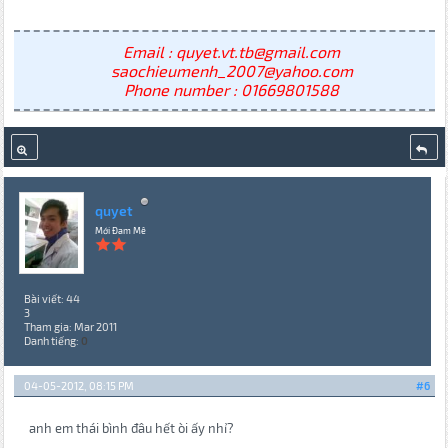
Email : quyet.vt.tb@gmail.com
saochieumenh_2007@yahoo.com
Phone number : 01669801588
quyet
Mới Đam Mê
Bài viết: 44
3
Tham gia: Mar 2011
Danh tiếng:
0
04-05-2012, 08:15 PM
#6
anh em thái bình đâu hết òi ấy nhỉ?