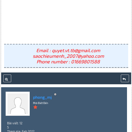
Email : quyet.vt.tb@gmail.com
saochieumenh_2007@yahoo.com
Phone number : 01669801588
phong_mj
Mới Biết Đến
Bài viết: 12
5
Tham gia: Feb 2012