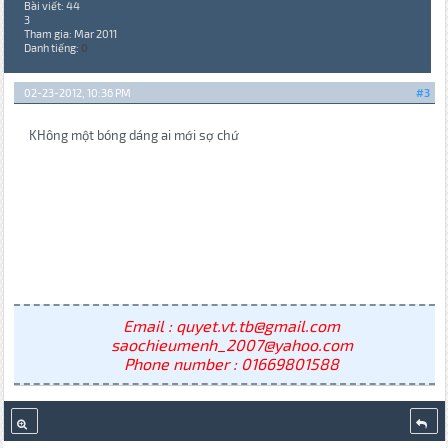
Bài viết: 44
3
Tham gia: Mar 2011
Danh tiếng:
0
02-23-2012, 10:36 PM
#3
KHông một bóng dáng ai mới sợ chứ
Email : quyet.vt.tb@gmail.com
saochieumenh_2007@yahoo.com
Phone number : 01669801588