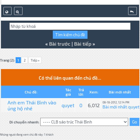
«
Bài trước
|
Bài tiếp
»
Trang (2):
1
2
Tiếp »
Có thể liên quan đến chủ đề...
Tác
Trả
Chủ đề:
Xem:
Bài mới nhất
giả
lời:
Anh em Thái Bình vào
08-18-2012, 12:14 PM
quyet
0
6,012
Bài mới nhất
quyet
ủng hộ nhé
:
Di chuyển nhanh:
Những người đang xem chủ đề này: 1 khách