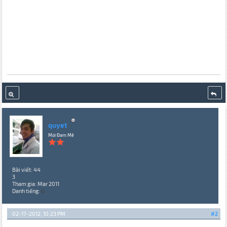
quyet
Mới Đam Mê
Bài viết: 44
3
Tham gia: Mar 2011
Danh tiếng:
0
02-17-2012, 10:23 PM
#2