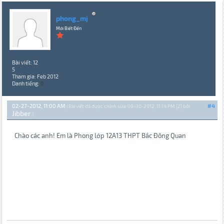
phong_mj
Mới Biết Đến
Bài viết: 12
5
Tham gia: Feb 2012
Danh tiếng:
0
02-27-2012, 11:00 AM
#4
(Bài viết đã được chỉnh sửa: 09-30-2012, 11:14 PM {2} bởi
Jibber
.)
Chào các anh! Em là Phong lớp 12A13 THPT Bắc Đông Quan