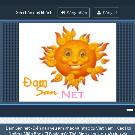
Xin chào quý khách!
Đăng nhập
Đăng kí
To
Đam San.net -Diễn đàn yêu âm nhạc và nhạc cụ Việt Nam
Các Hội
>
na
Nhóm
Miền Bắc
CLB sáo trúc Thái Bình
>
>
>
ANH EM THÁI BÌNH VÀO