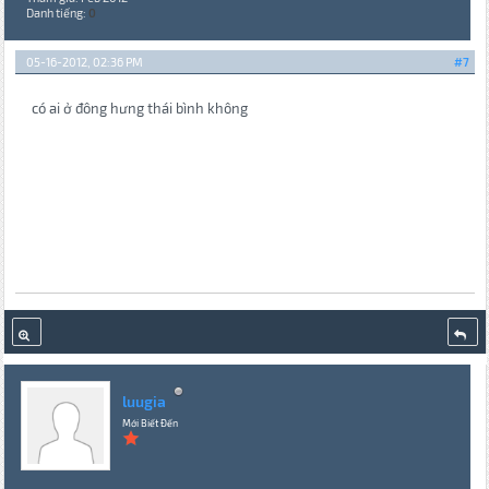
Danh tiếng:
0
05-16-2012, 02:36 PM
#7
có ai ở đông hưng thái bình không
luugia
Mới Biết Đến