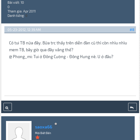
Bài viết: 10
0
Tham gia: Apr 2011
Danh tiếng:
0
05-23-2012, 12:39 AM
#8
Có tui TB nữa đây. Bữa trc thấy trên diễn đàn cũ thì còn nhìu nhìu
mem TB, bây giờ qua đây vắng thế?
@ Phong_mi: Tui ở Đông Cường - Đông Hưng nè. U ở đâu?
saoxa66
Mới Biết Đến