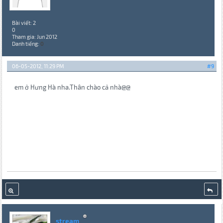
Bài viết: 2
0
Tham gia: Jun 2012
Danh tiếng:
0
06-05-2012, 11:29 PM
#9
em ở Hưng Hà nha.Thân chào cả nhà@@
stream