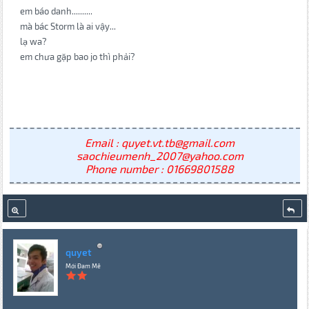
em báo danh..........
mà bác Storm là ai vậy...
lạ wa?
em chưa gặp bao jo thì phải?
Email : quyet.vt.tb@gmail.com
saochieumenh_2007@yahoo.com
Phone number : 01669801588
quyet
Mới Đam Mê