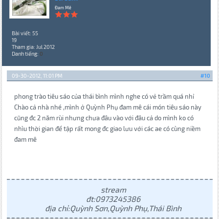
Đam Mê
Bài viết: 55
19
Tham gia: Jul 2012
Danh tiếng:
0
09-30-2012, 11:01 PM
#10
phong trào tiêu sáo của thái bình mình nghe có vẻ trầm quá nhỉ
Chào cả nhà nhé ,mình ở Quỳnh Phụ đam mê cái món tiêu sáo này
cũng đc 2 năm rùi nhưng chưa đâu vào với đâu cả do mình ko có
nhìu thời gian để tập rất mong đc giao lưu với các ae có cùng niềm
đam mê
stream
đt:0973245386
địa chỉ:Quỳnh Sơn,Quỳnh Phụ,Thái Bình