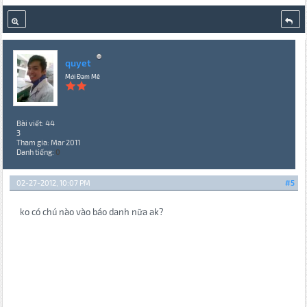
quyet
Mới Đam Mê
Bài viết: 44
3
Tham gia: Mar 2011
Danh tiếng:
0
02-27-2012, 10:07 PM
#5
ko có chú nào vào báo danh nữa ak?