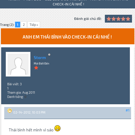
CHECK-IN CÁI NHỂ !
Đánh giá chủ đề:
Trang (2):
1
2
Tiếp »
ANH EM THÁI BÌNH VÀO CHECK-IN CÁI NHỂ !
Storm
Mới Biết Đến
Bài viết: 3
1
Tham gia: Aug 2011
Danh tiếng:
0
#1
02-14-2012, 10:03 PM
Thái bình hết mình vì sáo