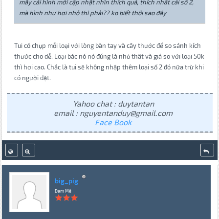
mấy cái hình mới cập nhật nhìn thích quá, thích nhất cái số 2,
mà hình như hơi nhỏ thì phải?? ko biết thổi sao đây
Tui có chụp mỗi loại với lòng bàn tay và cây thước để so sánh kích
thước cho dễ. Loại bác nó nó đúng là nhỏ thât và giá so với loại 50k
thì hơi cao. Chắc là tui sẽ không nhập thêm loại số 2 đó nữa trừ khi
có người đặt.
Yahoo chat : duytantan
email : nguyentanduy@gmail.com
Face Book
big_pig
Đam Mê