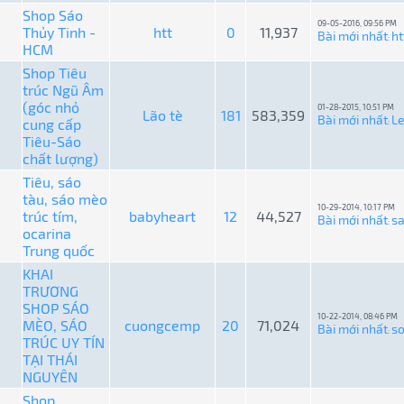
Shop Sáo
09-05-2016, 09:56 PM
Thủy Tinh -
htt
0
11,937
Bài mới nhất
ht
:
HCM
Shop Tiêu
trúc Ngũ Âm
(góc nhỏ
01-28-2015, 10:51 PM
Lão tè
181
583,359
Bài mới nhất
L
cung cấp
:
Tiêu-Sáo
chất lượng)
Tiêu, sáo
tàu, sáo mèo
10-29-2014, 10:17 PM
trúc tím,
babyheart
12
44,527
Bài mới nhất
s
:
ocarina
Trung quốc
KHAI
TRƯƠNG
SHOP SÁO
10-22-2014, 08:46 PM
MÈO, SÁO
cuongcemp
20
71,024
Bài mới nhất
so
:
TRÚC UY TÍN
TẠI THÁI
NGUYÊN
Shop