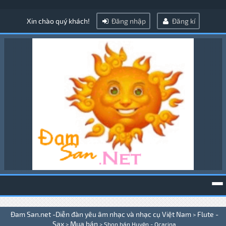
Xin chào quý khách!
Đăng nhập
Đăng kí
To
Đam San.net -Diễn đàn yêu âm nhạc và nhạc cụ Việt Nam
Flute -
>
na
Sax
Mua bán
>
>
Shop bán Huyên - Ocarina