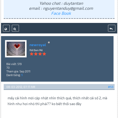
Yahoo chat : duytantan
email : nguyentanduy@gmail.com
Face Book
newroyal
Rất Đam Mê
Bài viết: 519
70
Tham gia: Sep 2011
Danh tiếng:
1
08-03-2012, 07:17 AM
#53
mấy cái hình mới cập nhật nhìn thích quá, thích nhất cái số 2, mà
hình như hơi nhỏ thì phải?? ko biết thổi sao đây