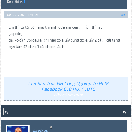
Danh tiếng:
1
08-02-2012, 11:26 PM
#51
Em thì từ từ, có hàng thì anh đưa em xem. Thích thì lấy.
[/quote]
dạ, ko cần vội đâu a, khi nào có e lấy cũng dc, e lấy 2 cái, 1 cái tặng
bạn làm đồ chơi, 1 cái cho e xài, hì
CLB Sáo Trúc ĐH Công Nghiệp Tp.HCM
Facebook CLB HUI FLUTE
cây cảnh mini
saotruc