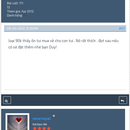
Bài viết: 171
13
Tham gia: Apr 2012
Danh tiếng:
0
08-04-2012, 11:29 PM
#57
loại 90k thấy ổn tui mua về cho con tui . Nó rất thích . đợt sau nếu
có sẽ đặt thêm nhé bạn Duy!
newroyal
Rất Đam Mê