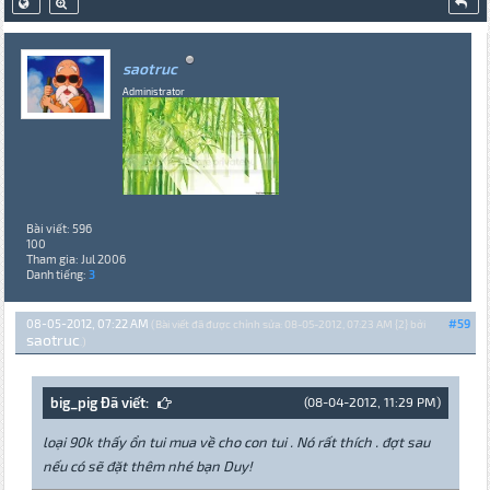
saotruc
Administrator
Bài viết: 596
100
Tham gia: Jul 2006
Danh tiếng:
3
08-05-2012, 07:22 AM
#59
(Bài viết đã được chỉnh sửa: 08-05-2012, 07:23 AM {2} bởi
saotruc
.)
big_pig Đã viết:
(08-04-2012, 11:29 PM)
loại 90k thấy ổn tui mua về cho con tui . Nó rất thích . đợt sau
nếu có sẽ đặt thêm nhé bạn Duy!