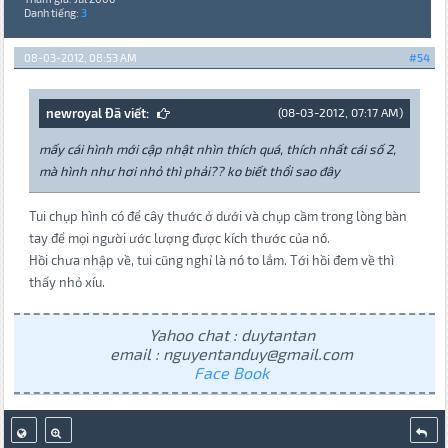
Danh tiếng:
3
08-03-2012, 08:53 AM
#54
newroyal Đã viết:
(08-03-2012, 07:17 AM)
mấy cái hình mới cập nhật nhìn thích quá, thích nhất cái số 2,
mà hình như hơi nhỏ thì phải?? ko biết thổi sao đây
Tui chụp hình có để cây thước ở dưới và chụp cầm trong lòng bàn
tay để mọi người ước lượng được kích thước của nó.
Hồi chưa nhập về, tui cũng nghỉ là nó to lắm. Tới hồi đem về thì
thấy nhỏ xíu.
Yahoo chat : duytantan
email : nguyentanduy@gmail.com
Face Book