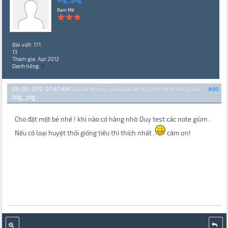
Đam Mê
Bài viết: 171
13
Tham gia: Apr 2012
Danh tiếng:
0
08-05-2012, 07:47 AM
#60
(Bài viết đã được chỉnh sửa: 08-05-2012, 09:38 AM {2} bởi
big_pig
.)
Cho đặt một bé nhé ! khi nào có hàng nhờ Duy test các note giùm .
Nếu có loại huyệt thổi giống tiêu thì thích nhất .
cám ơn!