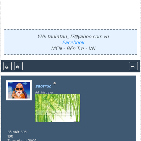
YH!: tanlatan_17@yahoo.com.vn
Facebook
MCN - Bến Tre - VN
saotruc
Administrator
Bài viết: 596
100
Tham gia: Jul 2006