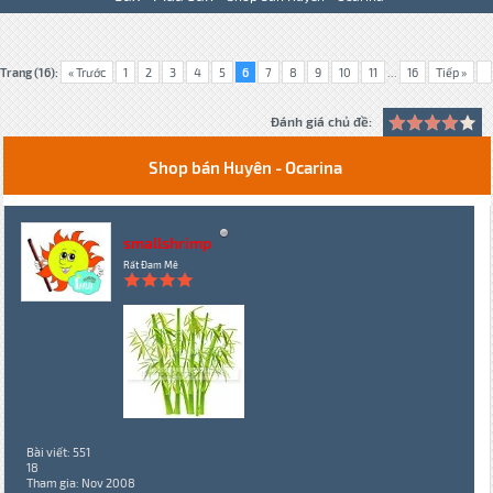
Trang (16):
« Trước
1
2
3
4
5
6
7
8
9
10
11
...
16
Tiếp »
Đánh giá chủ đề:
Shop bán Huyên - Ocarina
smallshrimp
Rất Đam Mê
Bài viết: 551
18
Tham gia: Nov 2008