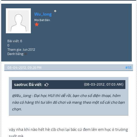
Wu_long
Mới Biết Đến
Bài viết: 6
0
Tham gia: Jun 2012
Danh tiếng:
0
08-04-2012, 09:26 PM
#55
saotruc Đã viết:
(08-03-2012, 07:03 AM)
@Wu_long : Đại học HUI thì dễ rồi, bạn cho số điện thoại, hôm
nào có hàng thì tui lên đó chơi và mang theo một số cái cho bạn
chọn.
vậy nha khi nào hết hè clb chơi lại bác cứ đem lên em học ở trường
suốt mà