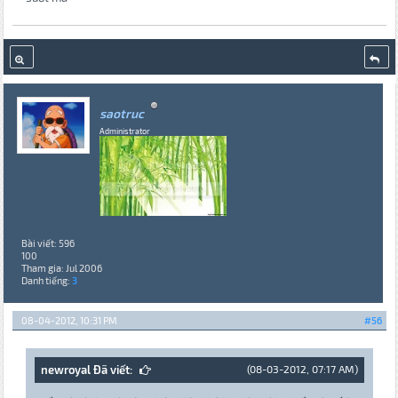
saotruc
Administrator
Bài viết: 596
100
Tham gia: Jul 2006
Danh tiếng:
3
08-04-2012, 10:31 PM
#56
newroyal Đã viết:
(08-03-2012, 07:17 AM)