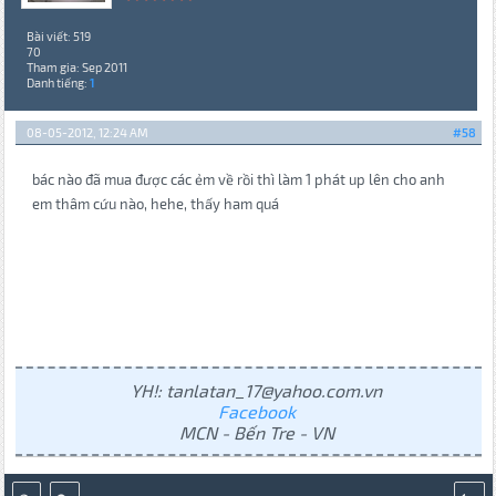
Bài viết: 519
70
Tham gia: Sep 2011
Danh tiếng:
1
08-05-2012, 12:24 AM
#58
bác nào đã mua được các ẻm về rồi thì làm 1 phát up lên cho anh
em thâm cứu nào, hehe, thấy ham quá
YH!: tanlatan_17@yahoo.com.vn
Facebook
MCN - Bến Tre - VN