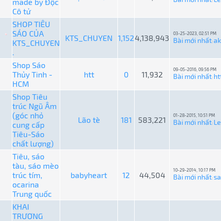
made by Độc
:
Cô tử
SHOP TIÊU
SÁO CỦA
03-25-2023, 02:51 PM
KTS_CHUYEN
1,152
4,138,943
Bài mới nhất
ak
KTS_CHUYEN
:
.
Shop Sáo
09-05-2016, 09:56 PM
Thủy Tinh -
htt
0
11,932
Bài mới nhất
ht
:
HCM
Shop Tiêu
trúc Ngũ Âm
(góc nhỏ
01-28-2015, 10:51 PM
Lão tè
181
583,221
Bài mới nhất
L
cung cấp
:
Tiêu-Sáo
chất lượng)
Tiêu, sáo
tàu, sáo mèo
10-29-2014, 10:17 PM
trúc tím,
babyheart
12
44,504
Bài mới nhất
s
:
ocarina
Trung quốc
KHAI
TRƯƠNG