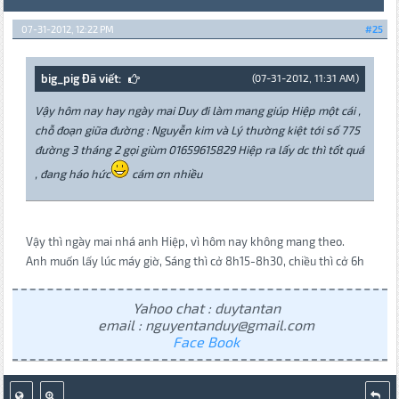
07-31-2012, 12:22 PM
#25
big_pig Đã viết:
(07-31-2012, 11:31 AM)
Vậy hôm nay hay ngày mai Duy đi làm mang giúp Hiệp một cái ,
chỗ đoạn giữa đường : Nguyễn kim và Lý thường kiệt tới số 775
đường 3 tháng 2 gọi giùm 01659615829 Hiệp ra lấy dc thì tốt quá
, đang háo hức
cám ơn nhiều
Vậy thì ngày mai nhá anh Hiệp, vì hôm nay không mang theo.
Anh muốn lấy lúc máy giờ, Sáng thì cở 8h15-8h30, chiều thì cở 6h
Yahoo chat : duytantan
email : nguyentanduy@gmail.com
Face Book