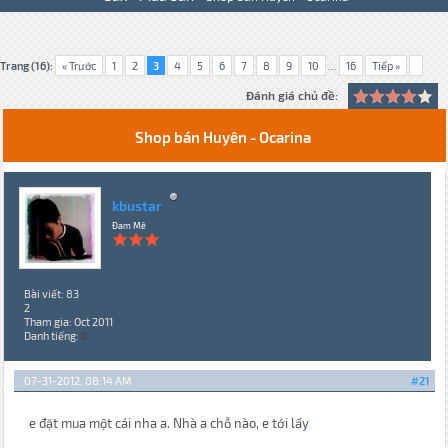
Trang (16):
« Trước
1
2
3
4
5
6
7
8
9
10
...
16
Tiếp »
Đánh giá chủ đề:
Shop bán Huyên - Ocarina
kbustar
Đam Mê
Bài viết: 83
2
Tham gia: Oct 2011
Danh tiếng:
0
07-31-2012, 08:14 AM
#21
e đặt mua một cái nha a. Nhà a chỗ nào, e tới lấy