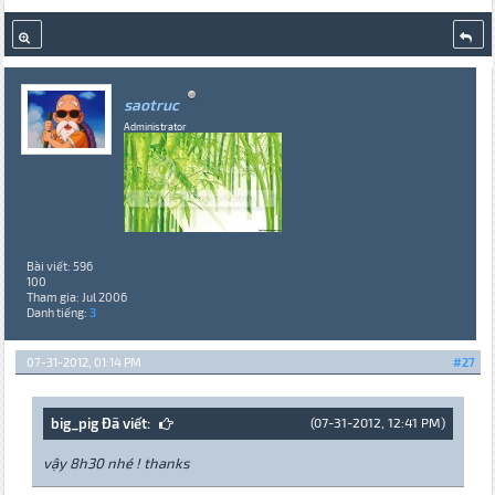
saotruc
Administrator
Bài viết: 596
100
Tham gia: Jul 2006
Danh tiếng:
3
07-31-2012, 01:14 PM
#27
big_pig Đã viết:
(07-31-2012, 12:41 PM)
vậy 8h30 nhé ! thanks