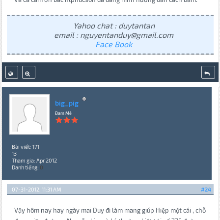
Yahoo chat : duytantan
email : nguyentanduy@gmail.com
Face Book
big_pig
Đam Mê
Bài viết: 171
13
Tham gia: Apr 2012
Danh tiếng:
0
07-31-2012, 11:31 AM
#24
Vậy hôm nay hay ngày mai Duy đi làm mang giúp Hiệp một cái , chỗ