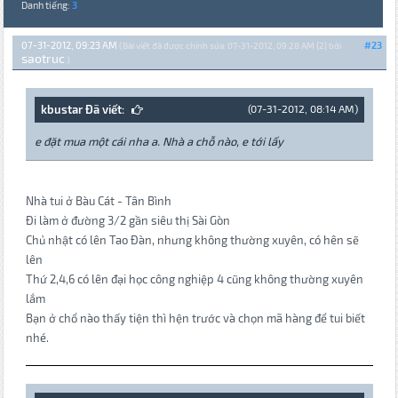
Danh tiếng:
3
07-31-2012, 09:23 AM
#23
(Bài viết đã được chỉnh sửa: 07-31-2012, 09:28 AM {2} bởi
saotruc
.)
kbustar Đã viết:
(07-31-2012, 08:14 AM)
e đặt mua một cái nha a. Nhà a chỗ nào, e tới lấy
Nhà tui ở Bàu Cát - Tân Bình
Đi làm ở đường 3/2 gần siêu thị Sài Gòn
Chủ nhật có lên Tao Đàn, nhưng không thường xuyên, có hên sẽ
lên
Thứ 2,4,6 có lên đại học công nghiệp 4 cũng không thường xuyên
lắm
Bạn ở chổ nào thấy tiện thì hện trước và chọn mã hàng để tui biết
nhé.