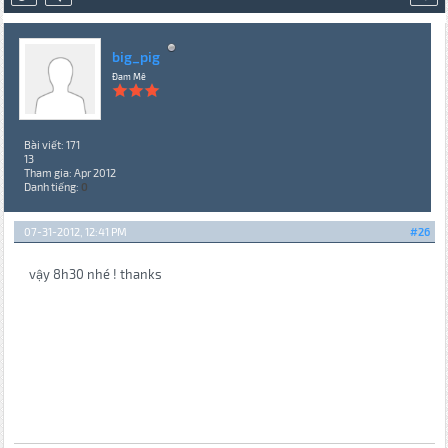
big_pig
Đam Mê
Bài viết: 171
13
Tham gia: Apr 2012
Danh tiếng:
0
07-31-2012, 12:41 PM
#26
vậy 8h30 nhé ! thanks