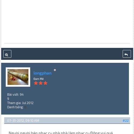
longphan
Đam Mê
Bài viết: 94
9
Tham gia: Jul 2012
Danh tiếng:
0
07-31-2012, 09:10 AM
#22
Người người bán nhạc cụ,nhà nhà làm nhạc cụ.Đông vui quá