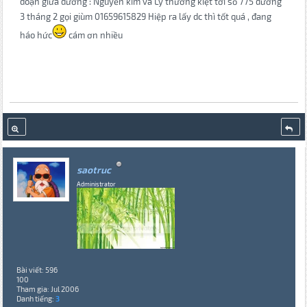
đoạn giữa đường : Nguyễn kim và Lý thường kiệt tới số 775 đường
3 tháng 2 gọi giùm 01659615829 Hiệp ra lấy dc thì tốt quá , đang
háo hức
cám ơn nhiều
saotruc
Administrator
Bài viết: 596
100
Tham gia: Jul 2006
Danh tiếng:
3