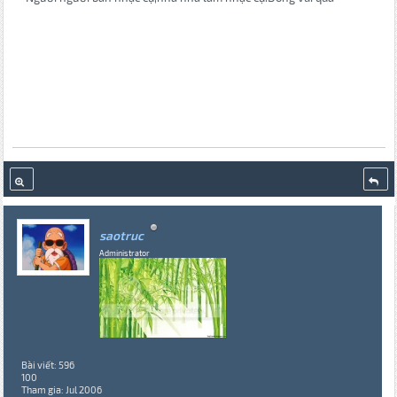
saotruc
Administrator
Bài viết: 596
100
Tham gia: Jul 2006