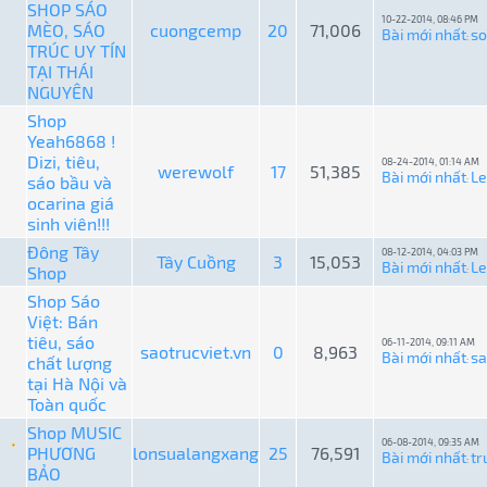
SHOP SÁO
10-22-2014, 08:46 PM
MÈO, SÁO
cuongcemp
20
71,006
Bài mới nhất
so
:
TRÚC UY TÍN
TẠI THÁI
NGUYÊN
Shop
Yeah6868 !
Dizi, tiêu,
08-24-2014, 01:14 AM
werewolf
17
51,385
Bài mới nhất
L
sáo bầu và
:
ocarina giá
sinh viên!!!
Đông Tây
08-12-2014, 04:03 PM
Tây Cuồng
3
15,053
Bài mới nhất
L
Shop
:
Shop Sáo
Việt: Bán
tiêu, sáo
06-11-2014, 09:11 AM
saotrucviet.vn
0
8,963
Bài mới nhất
sa
chất lượng
:
tại Hà Nội và
Toàn quốc
Shop MUSIC
06-08-2014, 09:35 AM
PHƯƠNG
lonsualangxang
25
76,591
Bài mới nhất
tr
:
BẢO