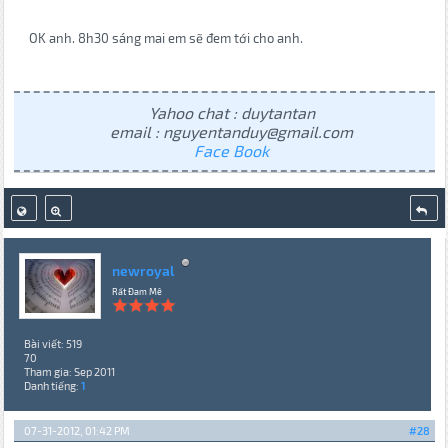
OK anh. 8h30 sáng mai em sẽ đem tới cho anh.
Yahoo chat : duytantan
email : nguyentanduy@gmail.com
Face Book
newroyal
Rất Đam Mê
Bài viết: 519
70
Tham gia: Sep 2011
Danh tiếng:
1
07-31-2012, 01:42 PM
#28