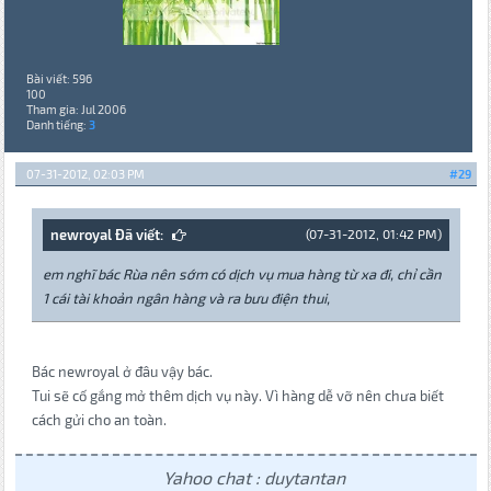
Bài viết: 596
100
Tham gia: Jul 2006
Danh tiếng:
3
07-31-2012, 02:03 PM
#29
newroyal Đã viết:
(07-31-2012, 01:42 PM)
em nghĩ bác Rùa nên sớm có dịch vụ mua hàng từ xa đi, chỉ cần
1 cái tài khoản ngân hàng và ra bưu điện thui,
Bác newroyal ở đâu vậy bác.
Tui sẽ cố gắng mở thêm dịch vụ này. Vì hàng dễ vỡ nên chưa biết
cách gửi cho an toàn.
Yahoo chat : duytantan