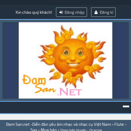
Xin chào quý khách!
Đăng nhập
Đăng kí
To
Đam San.net -Diễn đàn yêu âm nhạc và nhạc cụ Việt Nam
Flute -
>
na
Sax
Mua bán
>
>
Shop bán Huyên - Ocarina