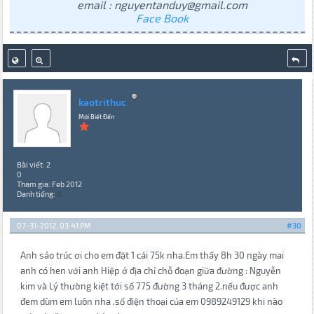
email : nguyentanduy@gmail.com
Face Book
kaotrithuc
Mới Biết Đến
Bài viết: 2
0
Tham gia: Feb 2012
Danh tiếng:
0
07-31-2012, 03:41 PM
#30
Anh sáo trúc ơi cho em đặt 1 cái 75k nha.Em thấy 8h 30 ngày mai
anh có hen với anh Hiệp ở địa chỉ chỗ đoạn giữa đường : Nguyễn
kim và Lý thường kiệt tới số 775 đường 3 tháng 2.nếu được anh
đem dùm em luôn nha .số điện thoại của em 0989249129 khi nào