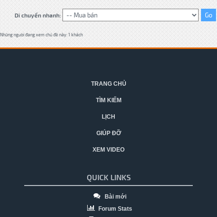
Di chuyển nhanh:
Những người đang xem chủ đề này: 1 khách
TRANG CHỦ
TÌM KIẾM
LỊCH
GIÚP ĐỠ
XEM VIDEO
QUICK LINKS
Bài mới
Forum Stats