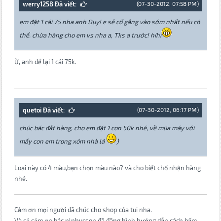
werry1258 Đã viết:
(07-30-2012, 07:58 PM)
em đặt 1 cái 75 nha anh Duy! e sẻ cố gắng vào sớm nhất nếu có
thể. chừa hàng cho em vs nha a, Tks a trước! hihi
Ừ, anh để lại 1 cái 75k.
quetoi Đã viết:
(07-30-2012, 06:17 PM)
chúc bác đắt hàng, cho em đặt 1 con 50k nhé, về múa máy với
mấy con em trong xóm nhà lá
)
Loại này có 4 màu,bạn chọn màu nào? và cho biết chổ nhận hàng
nhé.
Cảm ơn mọi người đã chúc cho shop của tui nha.
Và cả cảm ơn bác nlphucson đã đăng hình hướng dẫn cách bấm.