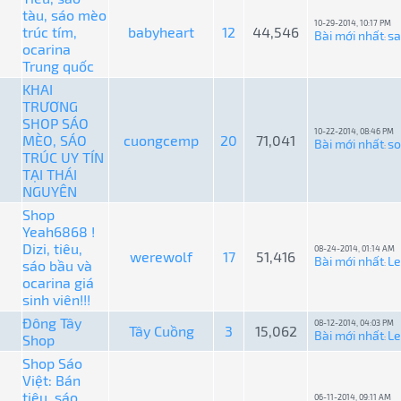
tàu, sáo mèo
10-29-2014, 10:17 PM
trúc tím,
babyheart
12
44,546
Bài mới nhất
s
:
ocarina
Trung quốc
KHAI
TRƯƠNG
SHOP SÁO
10-22-2014, 08:46 PM
MÈO, SÁO
cuongcemp
20
71,041
Bài mới nhất
so
:
TRÚC UY TÍN
TẠI THÁI
NGUYÊN
Shop
Yeah6868 !
Dizi, tiêu,
08-24-2014, 01:14 AM
werewolf
17
51,416
Bài mới nhất
L
sáo bầu và
:
ocarina giá
sinh viên!!!
Đông Tây
08-12-2014, 04:03 PM
Tây Cuồng
3
15,062
Bài mới nhất
L
Shop
:
Shop Sáo
Việt: Bán
tiêu, sáo
06-11-2014, 09:11 AM