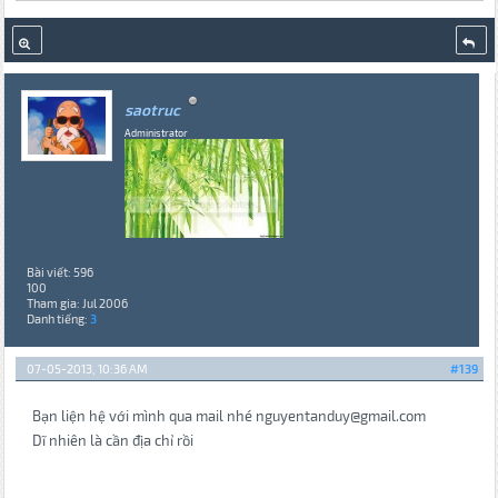
saotruc
Administrator
Bài viết: 596
100
Tham gia: Jul 2006
Danh tiếng:
3
07-05-2013, 10:36 AM
#139
Bạn liện hệ với mình qua mail nhé nguyentanduy@gmail.com
Dĩ nhiên là cần địa chỉ rồi