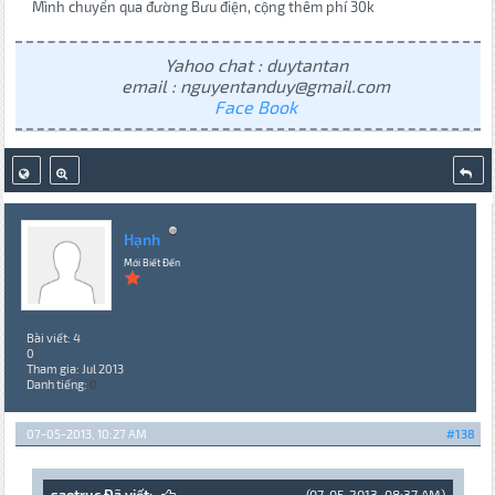
Mình chuyển qua đường Bưu điện, cộng thêm phí 30k
Yahoo chat : duytantan
email : nguyentanduy@gmail.com
Face Book
Hạnh
Mới Biết Đến
Bài viết: 4
0
Tham gia: Jul 2013
Danh tiếng:
0
07-05-2013, 10:27 AM
#138
saotruc Đã viết:
(07-05-2013, 08:37 AM)