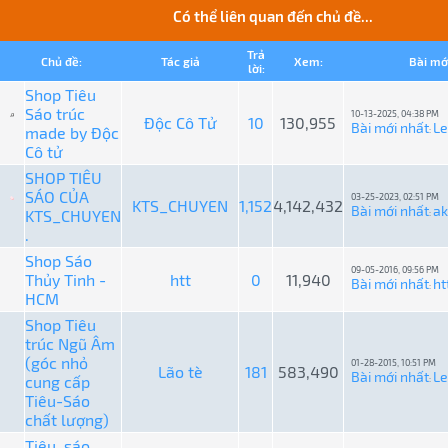
Có thể liên quan đến chủ đề...
Trả
Chủ đề:
Tác giả
Xem:
Bài mớ
lời:
Shop Tiêu
Sáo trúc
10-13-2025, 04:38 PM
Độc Cô Tử
10
130,955
Bài mới nhất
L
made by Độc
:
Cô tử
SHOP TIÊU
SÁO CỦA
03-25-2023, 02:51 PM
KTS_CHUYEN
1,152
4,142,432
Bài mới nhất
ak
KTS_CHUYEN
:
.
Shop Sáo
09-05-2016, 09:56 PM
Thủy Tinh -
htt
0
11,940
Bài mới nhất
ht
:
HCM
Shop Tiêu
trúc Ngũ Âm
(góc nhỏ
01-28-2015, 10:51 PM
Lão tè
181
583,490
Bài mới nhất
L
cung cấp
:
Tiêu-Sáo
chất lượng)
Tiêu, sáo