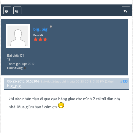
big_pig
Đam Mê
Bài viết: 171
13
Tham gia: Apr 2012
Danh tiếng:
0
06-25-2013, 01:52 PM
#133
(Bài viết đã được chỉnh sửa: 06-25-2013, 01:52 PM {2} bởi
big_pig
.)
khi nào nhân tiện đi qua cửa hàng giao cho mình 2 cái túi đàn nhị
nhé .Mua giùm bạn ! cám ơn