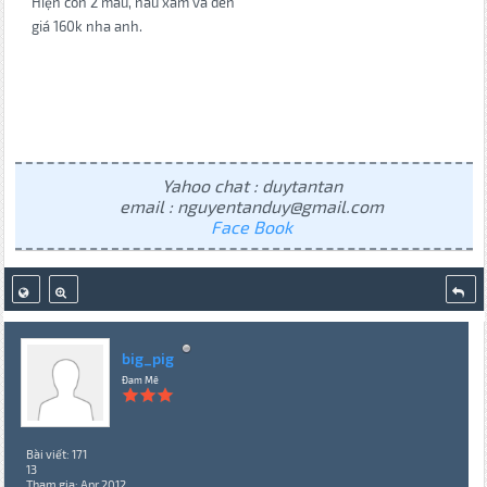
Hiện còn 2 màu, nâu xám và đen
giá 160k nha anh.
Yahoo chat : duytantan
email : nguyentanduy@gmail.com
Face Book
big_pig
Đam Mê
Bài viết: 171
13
Tham gia: Apr 2012