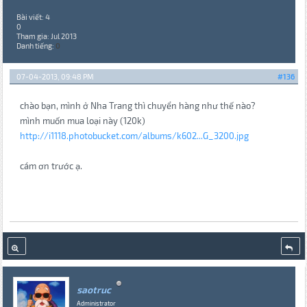
Bài viết: 4
0
Tham gia: Jul 2013
Danh tiếng:
0
07-04-2013, 09:48 PM
#136
chào bạn, mình ở Nha Trang thì chuyển hàng như thế nào?
mình muốn mua loại này (120k)
http://i1118.photobucket.com/albums/k602...G_3200.jpg
cám ơn trước ạ.
saotruc
Administrator