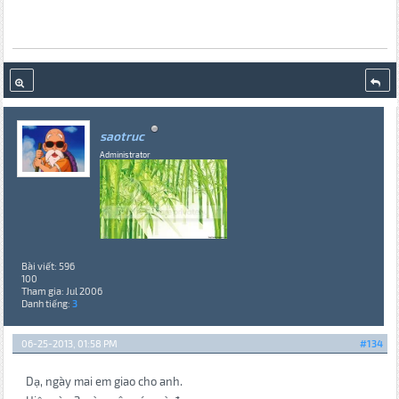
saotruc
Administrator
Bài viết: 596
100
Tham gia: Jul 2006
Danh tiếng:
3
06-25-2013, 01:58 PM
#134
Dạ, ngày mai em giao cho anh.