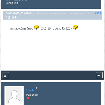
Danh tiếng:
0
06-25-2013, 02:01 PM
#135
(Bài viết đã được chỉnh sửa: 06-25-2013, 02:01 PM {2} bởi
big_pig
.)
màu nào cũng được
. 2 cái tổng cộng là 320k
Hạnh
Mới Biết Đến