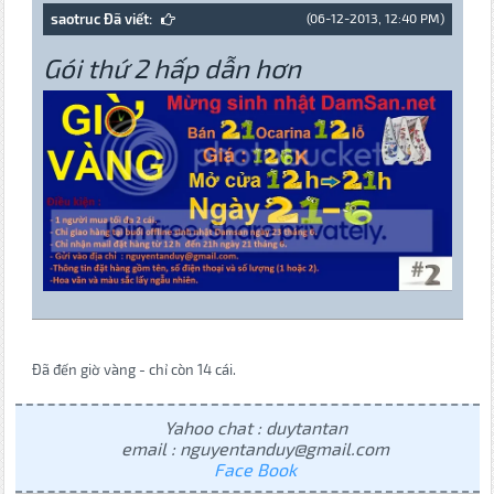
saotruc Đã viết:
(06-12-2013, 12:40 PM)
Gói thứ 2 hấp dẫn hơn
Đã đến giờ vàng - chỉ còn 14 cái.
Yahoo chat : duytantan
email : nguyentanduy@gmail.com
Face Book