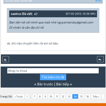
07-05-2013, 10:40 AM
#140
saotruc Đã viết:
(07-05-2013, 10:36 AM)
Bạn liện hệ với mình qua mail nhé nguyentanduy@gmail.com
Dĩ nhiên là cần địa chỉ rồi
ok, khi nào chuyển tiền rồi em sẽ báo.
«
Bài trước
|
Bài tiếp
»
Trang (16):
« Trước
1
...
7
8
9
10
11
12
13
14
15
16
Tiếp »