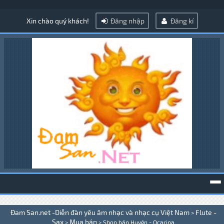
Xin chào quý khách!
Đăng nhập
Đăng kí
To
Đam San.net -Diễn đàn yêu âm nhạc và nhạc cụ Việt Nam
Flute -
>
na
Sax
Mua bán
>
>
Shop bán Huyên - Ocarina