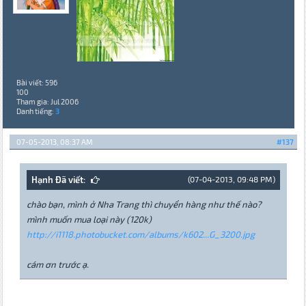
Bài viết: 596
100
Tham gia: Jul 2006
Danh tiếng:
3
07-05-2013, 08:37 AM
#137
Hạnh Đã viết:
(07-04-2013, 09:48 PM)
chào bạn, mình ở Nha Trang thì chuyển hàng như thế nào?
mình muốn mua loại này (120k)
http://i1118.photobucket.com/albums/k602...G_3200.jpg
cám ơn trước ạ.