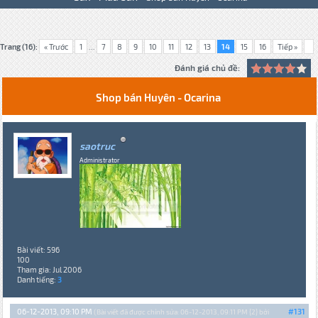
Trang (16):
« Trước
1
...
7
8
9
10
11
12
13
14
15
16
Tiếp »
Đánh giá chủ đề:
Shop bán Huyên - Ocarina
saotruc
Administrator
Bài viết: 596
100
Tham gia: Jul 2006
Danh tiếng:
3
06-12-2013, 09:10 PM
#131
(Bài viết đã được chỉnh sửa: 06-12-2013, 09:11 PM {2} bởi