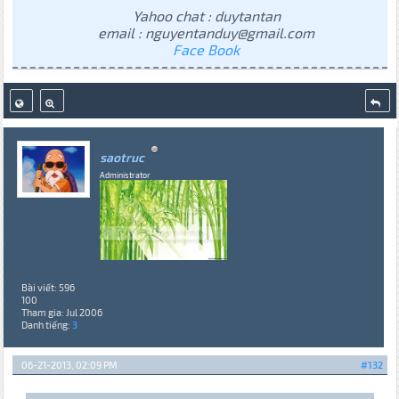
Yahoo chat : duytantan
email : nguyentanduy@gmail.com
Face Book
saotruc
Administrator
Bài viết: 596
100
Tham gia: Jul 2006
Danh tiếng:
3
06-21-2013, 02:09 PM
#132