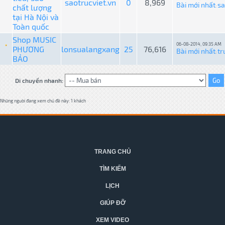
saotrucviet.vn
0
8,969
Bài mới nhất
sa
chất lượng
:
tại Hà Nội và
Toàn quốc
Shop MUSIC
06-08-2014, 09:35 AM
PHƯƠNG
lonsualangxang
25
76,616
Bài mới nhất
tr
:
BẢO
Di chuyển nhanh:
Những người đang xem chủ đề này: 1 khách
TRANG CHỦ
TÌM KIẾM
LỊCH
GIÚP ĐỠ
XEM VIDEO