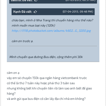
Hạnh Đã viết:
(07-04-2013, 09:48 PM)
chào bạn, mình ở Nha Trang thì chuyển hàng như thế nào?
mình muốn mua loại này (120k)
http://i1118.photobucket.com/albums/k602...G_3200.jpg
cám ơn trước ạ.
Mình chuyển qua đường Bưu điện, cộng thêm phí 30k
cám ơn ạ
vậy em sẽ chuyển 150k qua ngân hàng vietcombank trước
có thể là thứ 7 tuần này hoặc phải thứ 3 tuần sau
nhưng không biết khi chuyển tiền rồi làm sao anh biết để giao
hàng?
và anh gửi qua bưu điện có cần lấy địa chỉ nhà em không?