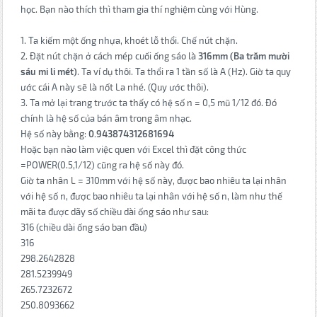
học. Bạn nào thích thì tham gia thí nghiệm cùng với Hùng.
1. Ta kiếm một ống nhựa, khoét lỗ thổi. Chế nút chặn.
2. Đặt nút chặn ở cách mép cuối ống sáo là
316mm (Ba trăm mười
sáu mi li mét)
. Ta ví dụ thôi. Ta thổi ra 1 tần số là A (Hz). Giờ ta quy
ước cái A này sẽ là nốt La nhé. (Quy ước thôi).
3. Ta mở lại trang trước ta thấy có hệ số n = 0,5 mũ 1/12 đó. Đó
chính là hệ số của bán âm trong âm nhạc.
Hệ số này bằng:
0.943874312681694
Hoặc bạn nào làm việc quen với Excel thì đặt công thức
=POWER(0.5,1/12) cũng ra hệ số này đó.
Giờ ta nhân L = 310mm với hệ số này, được bao nhiêu ta lại nhân
với hệ số n, được bao nhiêu ta lại nhân với hệ số n, làm như thế
mãi ta được dãy số chiều dài ống sáo như sau:
316 (chiều dài ống sáo ban đầu)
316
298.2642828
281.5239949
265.7232672
250.8093662