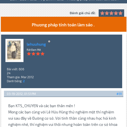
Đánh giá chủ đề:
Phương pháp tính toán làm sáo .
lehuuhung
Rất Đam Mê
Bài viết: 606
24
Tham gia: Mar 2012
Danh tiếng:
2
03-19-2012, 01:51 PM
#31
Bạn KTS_CHUYEN và các bạn thân mến !
Mong các bạn cùng với Lê Hữu Hùng thử nghiệm một thí nghiệm
vui sau đây về Đường cơ sở. Với tinh thần cùng nhau học hỏi kinh
nghiệm nhé, thí nghiệm vui thôi nhưng hoàn toàn trên cơ sở khoa