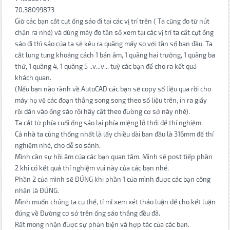
70.38099873
Giờ các bạn cắt cụt ống sáo đi tại các vị trí trên ( Ta cũng đo từ nút
chặn ra nhé) và dùng máy đo tần số xem tại các vị trí ta cắt cụt ống
sáo đi thì sáo của ta sẽ kêu ra quãng mấy so với tần số ban đầu. Ta
cắt lung tung khoảng cách 1 bán âm, 1 quãng hai trưởng, 1 quãng ba
thứ, 1 quãng 4, 1 quãng 5 ..v...v... tuỳ các bạn để cho ra kết quả
khách quan.
(Nếu bạn nào rành về AutoCAD các bạn sẽ copy số liệu qua rồi cho
máy họ vẽ các đoạn thẳng song song theo số liệu trên, in ra giấy
rồi dán vào ống sáo rồi hãy cắt theo đường cơ sở này nhé).
Ta cắt từ phía cuối ống sáo lại phía miệng lỗ thổi để thí nghiệm.
Cả nhà ta cùng thống nhất là lấy chiều dài ban đầu là 316mm để thí
nghiệm nhé, cho dễ so sánh.
Mình cần sự hồi âm của các bạn quan tâm. Mình sẽ post tiếp phần
2 khi có kết quả thí nghiệm vui này của các bạn nhé.
Phần 2 của mình sẽ ĐÚNG khi phần 1 của mình được các bạn công
nhận là ĐÚNG.
Mình muốn chúng ta cụ thể, tỉ mỉ xem xét thảo luận để cho kết luận
đúng về Đường cơ sở trên ống sáo thẳng đều đã.
Rất mong nhận được sự phản biện và hợp tác của các bạn.