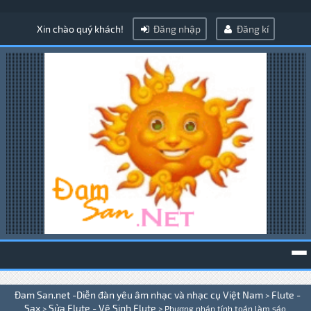
Xin chào quý khách!
Đăng nhập
Đăng kí
To
Đam San.net -Diễn đàn yêu âm nhạc và nhạc cụ Việt Nam
Flute -
>
na
Sax
Sửa Flute - Vệ Sinh Flute
>
>
Phương pháp tính toán làm sáo .