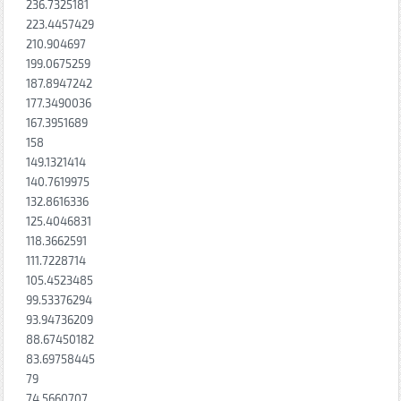
236.7325181
223.4457429
210.904697
199.0675259
187.8947242
177.3490036
167.3951689
158
149.1321414
140.7619975
132.8616336
125.4046831
118.3662591
111.7228714
105.4523485
99.53376294
93.94736209
88.67450182
83.69758445
79
74.5660707