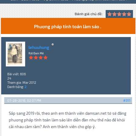
Đánh giá chủ đề:
Phương pháp tính toán làm sáo .
lehuuhung
Rất Đam Mê
Bài viết: 606
24
Tham gia: Mar 2012
Danh tiếng:
2
07-28-2018, 02:07 PM
#311
Sắp sang 2019 rồi, theo anh em thành viên damsan.net tớ sẽ đăng
phương pháp tính toán làm sáo lên diễn đàn như thế nào để khỏi
cãi nhau càm ràm? Anh em thành viên cho góp ý.