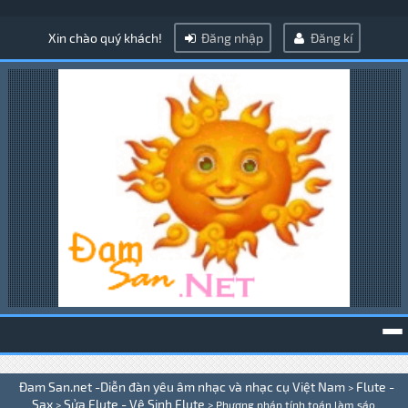
Xin chào quý khách!
Đăng nhập
Đăng kí
To
Đam San.net -Diễn đàn yêu âm nhạc và nhạc cụ Việt Nam
Flute -
>
na
Sax
Sửa Flute - Vệ Sinh Flute
>
>
Phương pháp tính toán làm sáo .