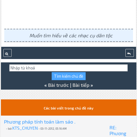
Muốn tìm hiểu về các nhạc cụ dân tộc
«
Bài trước
|
Bài tiếp
»
Các bài viết trong chủ đề này
Phương pháp tính toán làm sáo .
RE:
KTS_CHUYEN
- bởi
- 03-11-2012, 05:16 AM
Phương