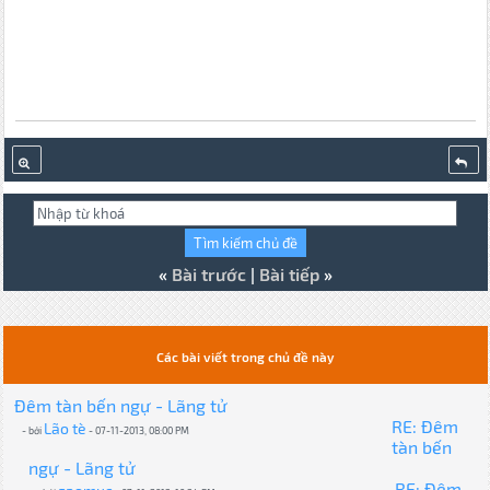
«
Bài trước
|
Bài tiếp
»
Các bài viết trong chủ đề này
Đêm tàn bến ngự - Lãng tử
RE: Đêm
Lão tè
- bởi
- 07-11-2013, 08:00 PM
tàn bến
ngự - Lãng tử
RE: Đêm