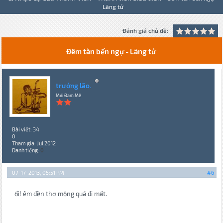
Lãng tử
Đánh giá chủ đề:
Đêm tàn bến ngự - Lãng tử
trưởng lão.
Mới Đam Mê
Bài viết: 34
0
Tham gia: Jul 2012
Danh tiếng:
0
07-17-2013, 05:51 PM
#6
ối! êm đền thơ mộng quá đi mất.