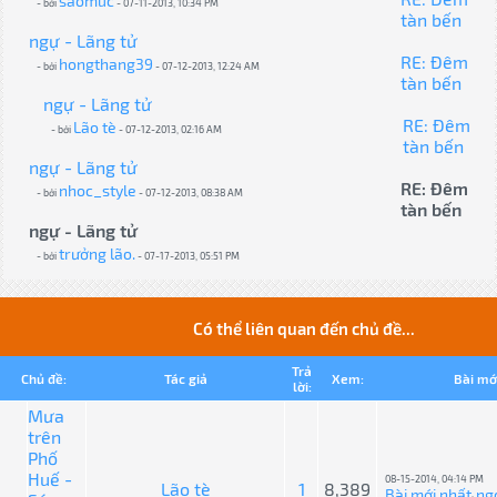
saomuc
- bởi
- 07-11-2013, 10:34 PM
tàn bến
ngự - Lãng tử
RE: Đêm
hongthang39
- bởi
- 07-12-2013, 12:24 AM
tàn bến
ngự - Lãng tử
RE: Đêm
Lão tè
- bởi
- 07-12-2013, 02:16 AM
tàn bến
ngự - Lãng tử
RE: Đêm
nhoc_style
- bởi
- 07-12-2013, 08:38 AM
tàn bến
ngự - Lãng tử
trưởng lão.
- bởi
- 07-17-2013, 05:51 PM
Có thể liên quan đến chủ đề...
Trả
Chủ đề:
Tác giả
Xem:
Bài mớ
lời:
Mưa
trên
Phố
Huế -
08-15-2014, 04:14 PM
Lão tè
1
8,389
Bài mới nhất
ng
: