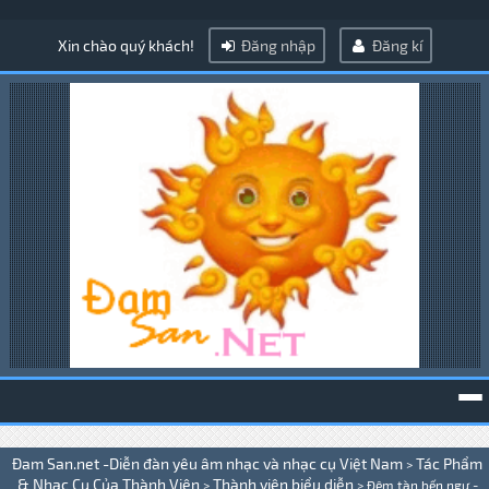
Xin chào quý khách!
Đăng nhập
Đăng kí
To
Đam San.net -Diễn đàn yêu âm nhạc và nhạc cụ Việt Nam
Tác Phẩm
>
na
& Nhạc Cụ Của Thành Viên
Thành viên biểu diễn
>
>
Đêm tàn bến ngự -