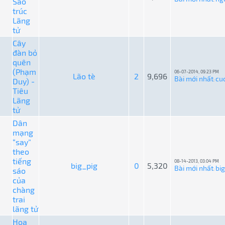
Sáo
trúc
Lãng
tử
Cây
đàn bỏ
quên
(Phạm
06-07-2014, 09:23 PM
Lão tè
2
9,696
Bài mới nhất
cu
Duy) -
:
Tiêu
Lãng
tử
Dân
mạng
“say”
theo
tiếng
08-14-2013, 03:04 PM
big_pig
0
5,320
Bài mới nhất
bi
sáo
:
của
chàng
trai
lãng tử
Hoa