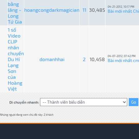
bằng
04-21-2012, 10:17 PM
lăng -
hoangcongdarkmagician
11
30,485
Bài mới nhất
Ch
:
Long
Tứ Gia
1 số
Video
CLIP
nhân
chuyến
04-07-2012, 07:42 PM
Du Hí
domanhhai
2
10,458
Bài mới nhất
cm
:
Lạng
Sơn
của
Hoàng
Việt
Di chuyển nhanh:
Những người đang xem chủ đề này: 2 khách