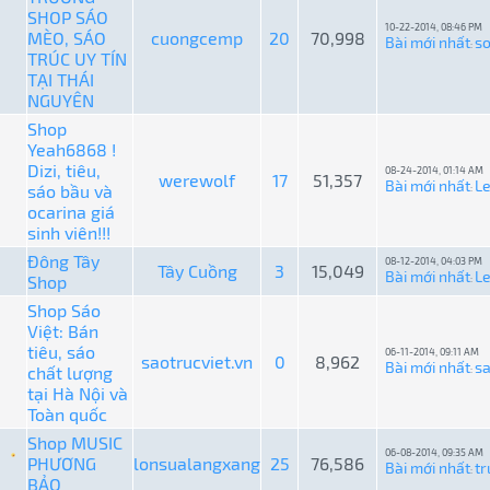
SHOP SÁO
10-22-2014, 08:46 PM
MÈO, SÁO
cuongcemp
20
70,998
Bài mới nhất
so
:
TRÚC UY TÍN
TẠI THÁI
NGUYÊN
Shop
Yeah6868 !
Dizi, tiêu,
08-24-2014, 01:14 AM
werewolf
17
51,357
Bài mới nhất
L
sáo bầu và
:
ocarina giá
sinh viên!!!
Đông Tây
08-12-2014, 04:03 PM
Tây Cuồng
3
15,049
Bài mới nhất
L
Shop
:
Shop Sáo
Việt: Bán
tiêu, sáo
06-11-2014, 09:11 AM
saotrucviet.vn
0
8,962
Bài mới nhất
sa
chất lượng
:
tại Hà Nội và
Toàn quốc
Shop MUSIC
06-08-2014, 09:35 AM
PHƯƠNG
lonsualangxang
25
76,586
Bài mới nhất
tr
:
BẢO