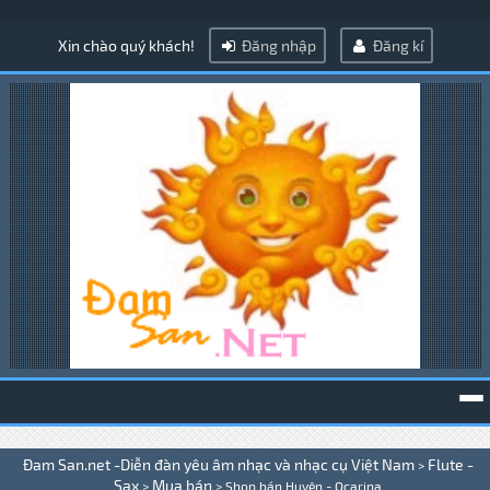
Xin chào quý khách!
Đăng nhập
Đăng kí
To
Đam San.net -Diễn đàn yêu âm nhạc và nhạc cụ Việt Nam
Flute -
>
na
Sax
Mua bán
>
>
Shop bán Huyên - Ocarina