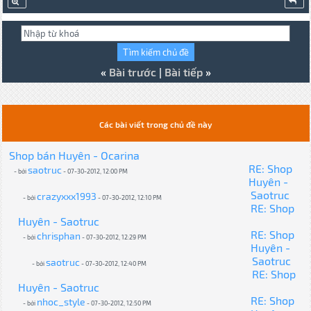
«
Bài trước
|
Bài tiếp
»
Các bài viết trong chủ đề này
Shop bán Huyên - Ocarina
RE: Shop
saotruc
- bởi
- 07-30-2012, 12:00 PM
Huyên -
Saotruc
crazyxxx1993
- bởi
- 07-30-2012, 12:10 PM
RE: Shop
Huyên - Saotruc
RE: Shop
chrisphan
- bởi
- 07-30-2012, 12:29 PM
Huyên -
Saotruc
saotruc
- bởi
- 07-30-2012, 12:40 PM
RE: Shop
Huyên - Saotruc
RE: Shop
nhoc_style
- bởi
- 07-30-2012, 12:50 PM