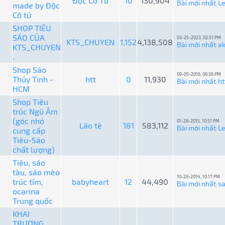
Độc Cô Tử
10
130,904
Bài mới nhất
L
made by Độc
:
Cô tử
SHOP TIÊU
SÁO CỦA
03-25-2023, 02:51 PM
KTS_CHUYEN
1,152
4,138,508
Bài mới nhất
a
KTS_CHUYEN
:
.
Shop Sáo
09-05-2016, 09:56 PM
Thủy Tinh -
htt
0
11,930
Bài mới nhất
ht
:
HCM
Shop Tiêu
trúc Ngũ Âm
(góc nhỏ
01-28-2015, 10:51 PM
Lão tè
181
583,112
Bài mới nhất
L
cung cấp
:
Tiêu-Sáo
chất lượng)
Tiêu, sáo
tàu, sáo mèo
10-29-2014, 10:17 PM
trúc tím,
babyheart
12
44,490
Bài mới nhất
s
:
ocarina
Trung quốc
KHAI
TRƯƠNG