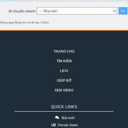
Di chuyển nhanh:
Những người đang xem chủ đề này: 1 khách
TRANG CHỦ
TÌM KIẾM
LỊCH
GIÚP ĐỠ
XEM VIDEO
QUICK LINKS
Bài mới
Forum Stats