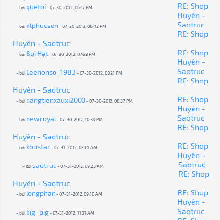
RE: Shop
quetoi
- bởi
- 07-30-2012, 06:17 PM
Huyên -
Saotruc
nlphucson
- bởi
- 07-30-2012, 06:42 PM
RE: Shop
Huyên - Saotruc
RE: Shop
Bụi Hạt
- bởi
- 07-30-2012, 07:58 PM
Huyên -
Saotruc
Leehonso_1983
- bởi
- 07-30-2012, 08:21 PM
RE: Shop
Huyên - Saotruc
RE: Shop
nangtienxauxi2000
- bởi
- 07-30-2012, 08:37 PM
Huyên -
Saotruc
newroyal
- bởi
- 07-30-2012, 10:39 PM
RE: Shop
Huyên - Saotruc
RE: Shop
kbustar
- bởi
- 07-31-2012, 08:14 AM
Huyên -
Saotruc
saotruc
- bởi
- 07-31-2012, 09:23 AM
RE: Shop
Huyên - Saotruc
RE: Shop
longphan
- bởi
- 07-31-2012, 09:10 AM
Huyên -
Saotruc
big_pig
- bởi
- 07-31-2012, 11:31 AM