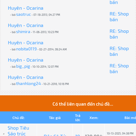
bán
Huyên - Ocarina
RE: Shop
saotruc
- bởi
- 07-18-2013, 04:27 PM
bán
Huyên - Ocarina
RE: Shop
shimira
- bởi
- 11-06-2013, 10:23 PM
bán
Huyên - Ocarina
RE: Shop
nobita0119
- bởi
- 02-27-2014, 09:24 AM
bán
Huyên - Ocarina
RE: Shop
big_pig
- bởi
- 10-10-2014, 12:07 PM
bán
Huyên - Ocarina
thanhlong24
- bởi
- 10-21-2016, 10:16 PM
Có thể liên quan đến chủ đề...
Trả
Chủ đề:
Tác giả
Xem:
Bài mớ
lời:
Shop Tiêu
Sáo trúc
10-13-2025, 04:38 PM