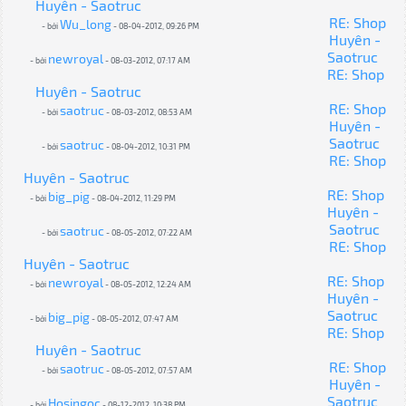
Huyên - Saotruc
RE: Shop
Wu_long
- bởi
- 08-04-2012, 09:26 PM
Huyên -
Saotruc
newroyal
- bởi
- 08-03-2012, 07:17 AM
RE: Shop
Huyên - Saotruc
RE: Shop
saotruc
- bởi
- 08-03-2012, 08:53 AM
Huyên -
Saotruc
saotruc
- bởi
- 08-04-2012, 10:31 PM
RE: Shop
Huyên - Saotruc
RE: Shop
big_pig
- bởi
- 08-04-2012, 11:29 PM
Huyên -
Saotruc
saotruc
- bởi
- 08-05-2012, 07:22 AM
RE: Shop
Huyên - Saotruc
RE: Shop
newroyal
- bởi
- 08-05-2012, 12:24 AM
Huyên -
Saotruc
big_pig
- bởi
- 08-05-2012, 07:47 AM
RE: Shop
Huyên - Saotruc
RE: Shop
saotruc
- bởi
- 08-05-2012, 07:57 AM
Huyên -
Saotruc
Hosingoc
- bởi
- 08-12-2012, 10:38 PM