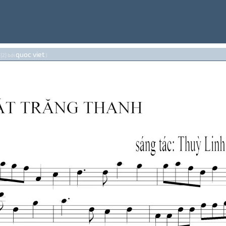
quoc viet
 {2} bởi
.)