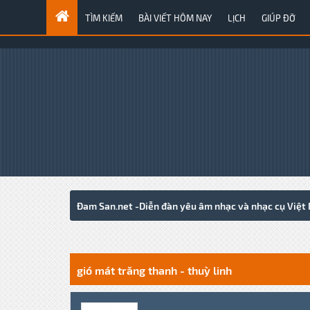
TÌM KIẾM
BÀI VIẾT HÔM NAY
LỊCH
GIÚP ĐỠ
Đam San.net -Diễn đàn yêu âm nhạc và nhạc cụ Việt
0 Votes - 0 Average
1
2
3
4
5
gió mát trăng thanh - thuỳ linh