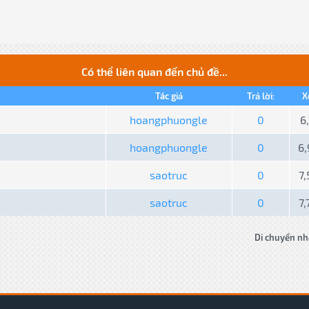
Có thể liên quan đến chủ đề...
Tác giả
Trả lời:
X
hoangphuongle
0
6
hoangphuongle
0
6
saotruc
0
7
saotruc
0
7
Di chuyển nh