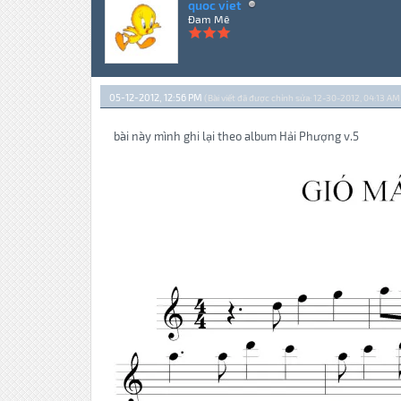
quoc viet
Đam Mê
05-12-2012, 12:56 PM
(Bài viết đã được chỉnh sửa: 12-30-2012, 04:13 AM
bài này mình ghi lại theo album Hải Phượng v.5