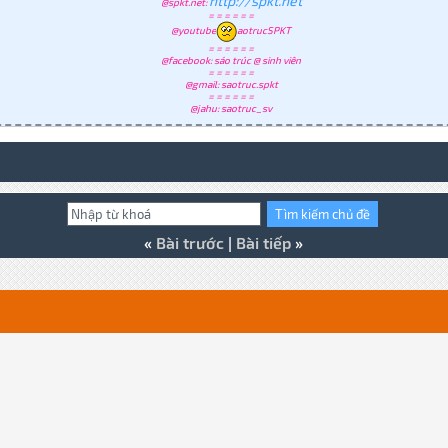
http://spkt.net
@spkt.net:
= = = = = =
@youtube
aotrucSPKT
= = = = = =
@facebook: sáo trúc @ sinh viên
= = = = = =
@gmail: saotruc.spkt
= = = = = =
@jahu: saotruc_sv
«
Bài trước
|
Bài tiếp
»