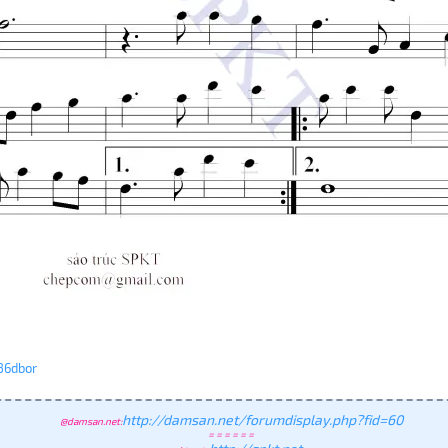
86dbor
http://damsan.net/forumdisplay.php?fid=60
@damsan.net:
= = = = = =