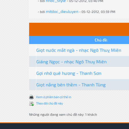
nhoc_style
- bởi
- 05-12-2012, 03:40 PM
mitdoc_dieuluyen
- bởi
- 05-12-2012, 03:59 PM
Chủ đề:
Giọt nước mắt ngà - nhạc Ngô Thuỵ Miên
Giáng Ngọc - nhạc Ngô Thuỵ Miên
Gợi nhớ quê hương - Thanh Sơn
Giọt nắng bên thềm - Thanh Tùng
Xem ở phiên bản có thể in
Theo dõi chủ đề này
Những người đang xem chủ đề này: 1 khách