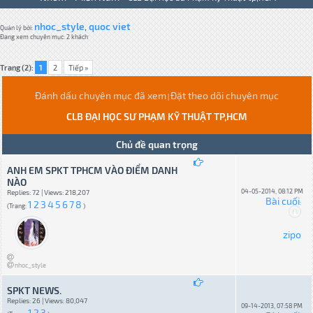
nhoc_style
quoc viet
,
Quản lý bởi:
Đang xem chuyên mục: 2 khách
Trang (2):
1
2
Tiếp »
Đánh dấu chuyên mục đã xem
Đặt theo dõi chuyên mục
|
CLB ĐẠI HỌC SƯ PHẠM KỸ THUẬT TP,HCM
Chủ đề quan trọng
ANH EM SPKT TPHCM VÀO ĐIỂM DANH
NÀO
04-05-2014, 08:12 PM
Replies: 72 | Views: 218,207
Bài cuối
1
2
3
4
5
6
7
8
:
(Trang:
)
zipo
nhoc_style
SPKT NEWS.
Replies: 26 | Views: 80,047
09-14-2013, 07:58 PM
1
2
3