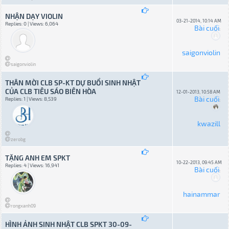
NHẬN DẠY VIOLIN
03-21-2014, 10:14 AM
Replies: 0 | Views: 6,064
Bài cuối
:
saigonviolin
saigonviolin
THÂN MỜI CLB SP-KT DỰ BUỔI SINH NHẬT
CỦA CLB TIÊU SÁO BIÊN HÒA
12-01-2013, 10:58 AM
Bài cuối
Replies: 1 | Views: 8,539
:
kwazill
zerobg
TẶNG ANH EM SPKT
10-22-2013, 09:45 AM
Replies: 4 | Views: 16,941
Bài cuối
:
hainammar
rongxanh09
HÌNH ẢNH SINH NHẬT CLB SPKT 30-09-