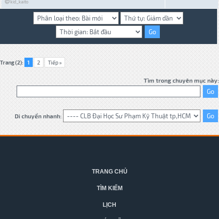
kid_kaito
Trang (2):
1
2
Tiếp »
Tìm trong chuyên mục này:
Di chuyển nhanh:
TRANG CHỦ
TÌM KIẾM
LỊCH