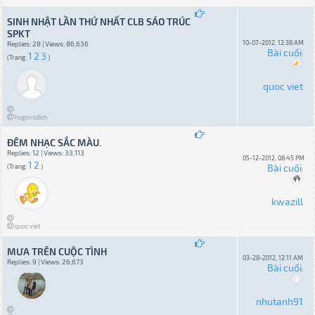
SINH NHẬT LẦN THỨ NHẤT CLB SÁO TRÚC
SPKT
10-07-2012, 12:38 AM
Replies: 28 | Views: 86,636
Bài cuối
1
2
3
:
(Trang:
)
quoc viet
hugovodich
ĐÊM NHẠC SẮC MÀU.
Replies: 12 | Views: 33,113
05-12-2012, 08:45 PM
1
2
Bài cuối
(Trang:
)
:
kwazill
quoc viet
MƯA TRÊN CUỘC TÌNH
03-28-2012, 12:11 AM
Replies: 9 | Views: 26,673
Bài cuối
:
nhutanh91