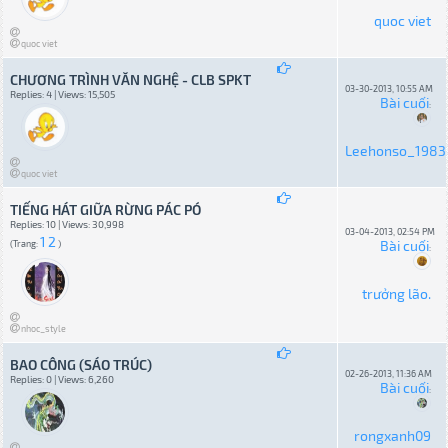
quoc viet
quoc viet
CHƯƠNG TRÌNH VĂN NGHỆ - CLB SPKT
03-30-2013, 10:55 AM
Replies: 4 | Views: 15,505
Bài cuối
:
Leehonso_1983
quoc viet
TIẾNG HÁT GIỮA RỪNG PÁC PÓ
Replies: 10 | Views: 30,998
03-04-2013, 02:54 PM
1
2
Bài cuối
(Trang:
)
:
trưởng lão.
nhoc_style
BAO CÔNG (SÁO TRÚC)
02-26-2013, 11:36 AM
Replies: 0 | Views: 6,260
Bài cuối
:
rongxanh09