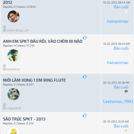
2012
10-22-2013, 09:44 AM
Bài cuối
Replies: 6 | Views: 22,842
:
hainammar
Chicken Đông Lạnh
ANH EM SPKT ĐÂU RỒI, VÀO CHÉM ĐI NÀO
10-22-2013, 09:43 AM
Replies: 4 | Views: 17,219
Bài cuối
:
hainammar
kutanhhinh
MỚI LÀM XONG 1 EM RING FLUTE
05-10-2013, 05:38 PM
Replies: 2 | Views: 9,537
Bài cuối
:
Leehonso_1983
rongxanh09
SÁO TRÚC SPKT - 2013
05-10-2013, 01:01 AM
Replies: 0 | Views: 6,314
Bài cuối
: