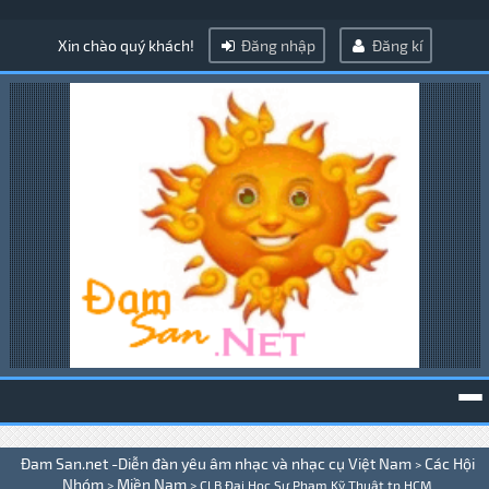
Xin chào quý khách!
Đăng nhập
Đăng kí
To
Đam San.net -Diễn đàn yêu âm nhạc và nhạc cụ Việt Nam
Các Hội
>
na
Nhóm
Miền Nam
>
>
CLB Đại Học Sư Phạm Kỹ Thuật tp,HCM