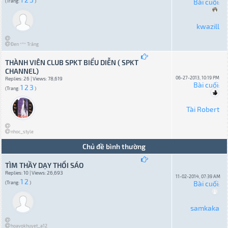
Bài cuối
(Trang:
)
:
kwazill
Đen ^*^ Trắng
THÀNH VIÊN CLUB SPKT BIỂU DIỄN ( SPKT
CHANNEL)
06-27-2013, 10:19 PM
Replies: 26 | Views: 78,619
Bài cuối
1
2
3
:
(Trang:
)
Tài Robert
nhoc_style
Chủ đề bình thường
TÌM THẦY DẠY THỔI SÁO
Replies: 10 | Views: 26,693
11-02-2014, 07:39 AM
1
2
Bài cuối
(Trang:
)
:
samkaka
hoavokhuyet_a12