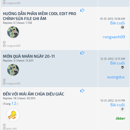
rongxanh09
HƯỚNG DẪN PHẦN MỀM COOL EDIT PRO
CHỈNH SỬA FILE GHI ÂM
01-01-2013, 10:36 AM
Bài cuối
Replies: 0 | Views: 7,158
:
rongxanh09
rongxanh09
MÓN QUÀ NHÂN NGÀY 20-11
12-01-2012, 12:15 AM
Replies: 3 | Views: 12,651
Bài cuối
:
xuongduc
rongxanh09
ĐẾN VỚI MÁI ẤM CHÙA DIỆU GIÁC
Replies: 18 | Views: 50,504
10-31-2012, 12:41 PM
1
2
(Trang:
)
Bài cuối
:
Jibber
quoc viet