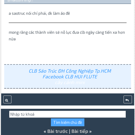
.)
a saotruc nói chí phải, dk làm áo đê
mong rằng các thành viên sẽ nỗ lực đưa clb ngày càng tiến xa hơn
nữa
CLB Sáo Trúc ĐH Công Nghiệp Tp.HCM
Facebook CLB HUI FLUTE
cây cảnh mini
«
Bài trước
|
Bài tiếp
»