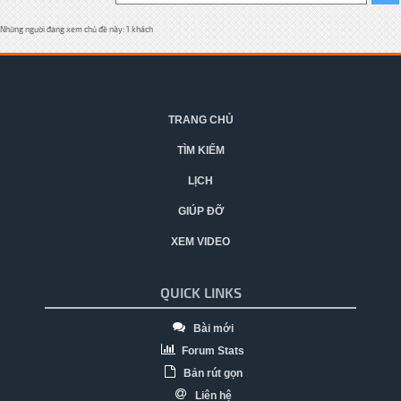
Những người đang xem chủ đề này: 1 khách
TRANG CHỦ
TÌM KIẾM
LỊCH
GIÚP ĐỠ
XEM VIDEO
QUICK LINKS
Bài mới
Forum Stats
Bản rút gọn
Liên hệ