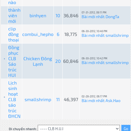
nào
thành
07-31-2012, 09:11 PM
viên
binhyen
10
36,846
Bài mới nhất
DongTa
:
mới
clip
06-30-2012, 10:46 PM
đồng
combui_hepho
6
18,775
Bài mới nhất
smallshrimp
:
thoại
Đồng
phục
CLB
Chicken Đông
06-30-2012, 10:42 PM
20
60,846
Bài mới nhất
smallshrimp
Sáo
Lạnh
:
trúc
HUI
Lịch
sinh
hoạt
02-28-2012, 06:17 PM
CLB
smallshrimp
11
46,397
Bài mới nhất
Ask.Hao
:
sáo
trúc
ĐHCN
Di chuyển nhanh: