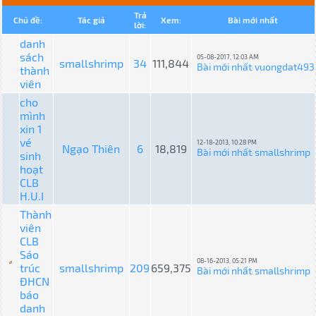
Trả
Chủ đề:
Tác giả
Xem:
Bài mới nhất
lời:
danh
sách
05-08-2017, 12:03 AM
smallshrimp
34
111,844
Bài mới nhất
vuongdat493
thành
:
viên
cho
mình
xin 1
vé
12-18-2013, 10:28 PM
Ngạo Thiên
6
18,819
Bài mới nhất
smallshrimp
sinh
:
hoạt
CLB
H.U.I
Thành
viên
CLB
Sáo
08-16-2013, 05:21 PM
trúc
smallshrimp
209
659,375
Bài mới nhất
smallshrimp
:
ĐHCN
báo
danh