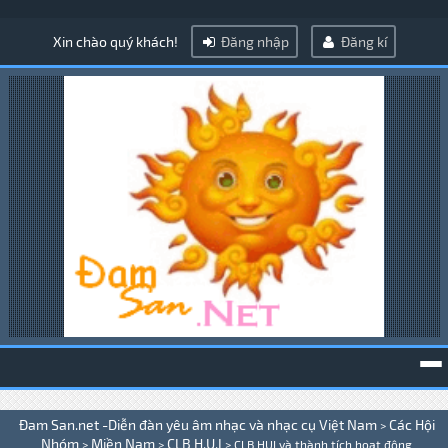
Xin chào quý khách!
Đăng nhập
Đăng kí
To
Đam San.net -Diễn đàn yêu âm nhạc và nhạc cụ Việt Nam
Các Hội
>
na
Nhóm
Miền Nam
CLB H.U.I
>
>
>
CLB HUI và thành tích hoạt động