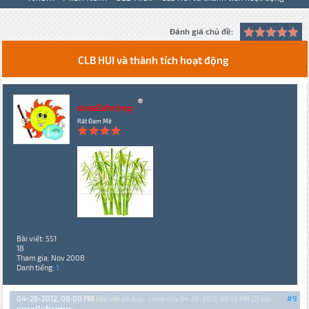
Đánh giá chủ đề:
CLB HUI và thành tích hoạt động
smallshrimp
Rất Đam Mê
Bài viết: 551
18
Tham gia: Nov 2008
Danh tiếng:
1
04-26-2012, 08:00 PM
#9
(Bài viết đã được chỉnh sửa: 04-26-2012, 08:03 PM {2} bởi
smallshrimp