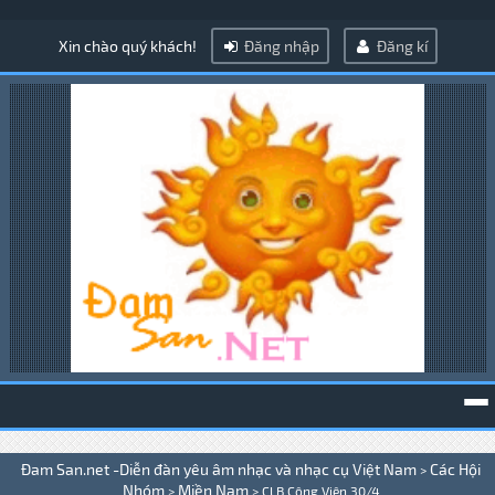
Xin chào quý khách!
Đăng nhập
Đăng kí
To
Đam San.net -Diễn đàn yêu âm nhạc và nhạc cụ Việt Nam
Các Hội
>
na
Nhóm
Miền Nam
>
>
CLB Công Viên 30/4