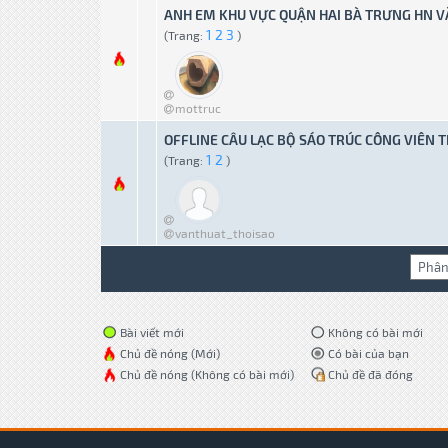
ANH EM KHU VỰC QUẬN HAI BÀ TRƯNG HN 
1
2
3
(Trang:
)
3 bỏ phiếu - Tr
mottruc
OFFLINE CÂU LẠC BỘ SÁO TRÚC CÔNG VIÊN
1
2
(Trang:
)
0 bỏ phiếu - Tru
vanthuat_thoisao
Bài viết mới
Không có bài mới
Chủ đề nóng (Mới)
Có bài của bạn
Chủ đề nóng (Không có bài mới)
Chủ đề đã đóng