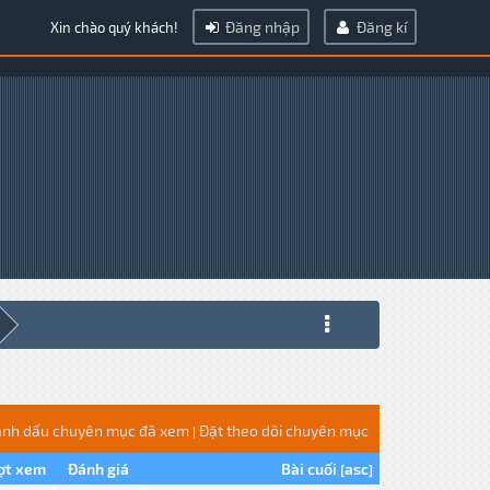
Đăng nhập
Đăng kí
Xin chào quý khách!
nh dấu chuyên mục đã xem
Đặt theo dõi chuyên mục
|
ợt xem
Đánh giá
Bài cuối
asc
[
]