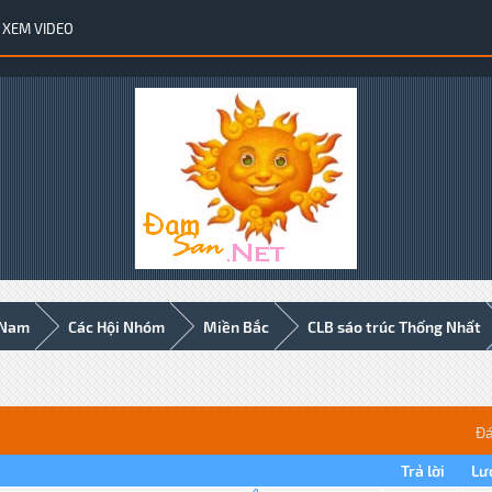
XEM VIDEO
 Nam
Các Hội Nhóm
Miền Bắc
CLB sáo trúc Thống Nhất
Đá
Trả lời
Lư