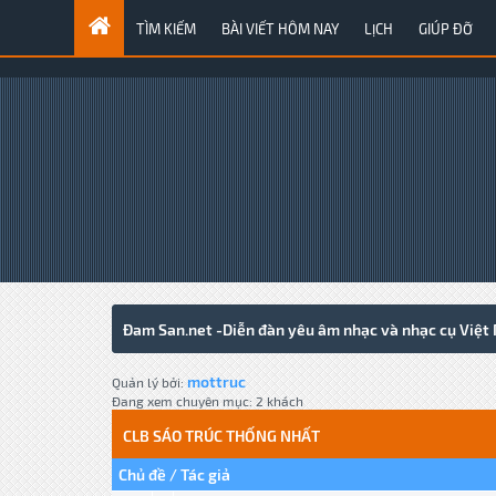
TÌM KIẾM
BÀI VIẾT HÔM NAY
LỊCH
GIÚP ĐỠ
Đam San.net -Diễn đàn yêu âm nhạc và nhạc cụ Việt
mottruc
Quản lý bởi:
Đang xem chuyên mục: 2 khách
CLB SÁO TRÚC THỐNG NHẤT
Chủ đề
Tác giả
/