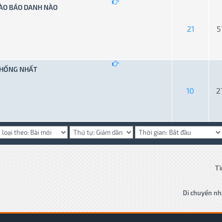
VÀO BÁO DANH NÀO
ung bình 2.33 trên 5
1
2
3
4
5
21
5
 THỐNG NHẤT
ng bình 0 trên 5
1
2
3
4
5
10
2
Tì
Di chuyển nh