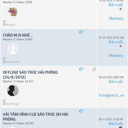
10-25-2012, 11:18 PM
Replies: 0 | Views: 5,988
Bài cuối
:
Monkey
Monkey
CHÀO M.N NHÉ....
07-31-2012, 01:24 AM
Replies: 2 | Views: 9,882
Bài cuối
:
Monkey
khantun195
OFFLINE SÁO TRÚC HẢI PHÒNG
(24/6/2012)
06-29-2012, 08:01 PM
Bài cuối
Replies: 7 | Views: 22,631
:
trongbach_vn
VẠn Phong
VÀI TẤM HÌNH CLB SÁO TRÚC DH HẢI
PHÒNG
05-11-2012, 10:32 PM
Bài cuối
Replies: 9 | Views: 28,183
: