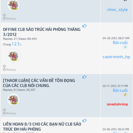
nhoc_style
Monkey
OFFINE CLB SÁO TRÚC HẢI PHÒNG THÁNG
3/2012
04-26-2012, 08:27 AM
Replies: 21 | Views: 66,404
Bài cuối
1
2
3
:
(Trang:
)
caotriminh_hp
Monkey
[THAOR LUẬN] CÁC VẤN ĐỀ TỒN ĐỌNG
CỦA CÁC CLB NÓI CHUNG.
03-17-2012, 07:11 PM
Bài cuối
Replies: 8 | Views: 26,397
:
smallshrimp
Monkey
LIÊN HOAN 8/3 CHO CÁC BẠN NỮ CLB SÁO
TRÚC ĐH HẢI PHÒNG
03-09-2012, 09:24 PM