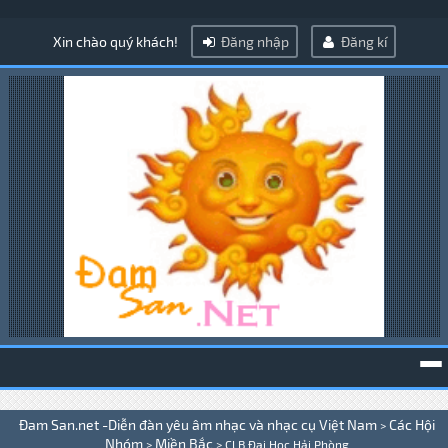
Xin chào quý khách!
Đăng nhập
Đăng kí
To
Đam San.net -Diễn đàn yêu âm nhạc và nhạc cụ Việt Nam
Các Hội
>
na
Nhóm
Miền Bắc
>
>
CLB Đại Học Hải Phòng