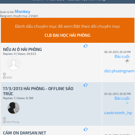
Monkey
Quản lý bởi:
Đang xem chuyên mục: 2 khách
Đánh dấu chuyên mục đã xem
Đặt theo dõi chuyên mục
|
CLB ĐẠI HỌC HẢI PHÒNG
NẾU AI Ở HẢI PHÒNG
09-29-2013, 05:20 PM
Replies: 9 | Views: 26,633
Bài cuối
:
dizi phươngnam
ARN
17/3/2013 HẢI PHÒNG - OFFLINE SÁO
TRÚC
03-02-2013, 05:02 PM
Bài cuối
Replies: 1 | Views: 8,786
:
caotriminh_hp
VẠn Phong
CẢM ƠN DAMSAN.NET