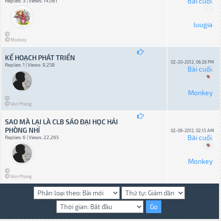
Bài cuối
Replies: 3 | Views: 14,061
:
luugia
Monkey
KẾ HOẠCH PHÁT TRIỂN
02-20-2012, 06:26 PM
Replies: 1 | Views: 9,258
Bài cuối
:
Monkey
VẠn Phong
SAO MÀ LẠI LÀ CLB SÁO ĐẠI HỌC HẢI
PHÒNG NHỈ
02-09-2012, 02:15 AM
Bài cuối
Replies: 6 | Views: 22,265
:
Monkey
VẠn Phong