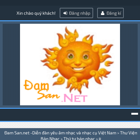
Xin chào quý khách!
Đăng nhập
Đăng kí
To
Đam San.net -Diễn đàn yêu âm nhạc và nhạc cụ Việt Nam
Thư Viện
>
na
Bản Nhạc
Thứ tự bản nhạc
>
>
R