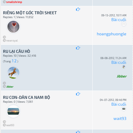
smallshrimp
RIÊNG MỘT GÓC TRỜI SHEET
09-13-2012, 10:11 AM
Replies: 1 | Views: 11,652
Bài cuối
:
hoangphuongle
newroyal
RU LẠI CÂU HÒ
Replies: 10 | Views: 32,416
08-08-2012, 11:24 AM
1
2
(Trang:
)
Bài cuối
:
Jibber
Jibber
RU CON-DÂN CA NAM BỘ
04-07-2012, 09:46 PM
Replies: 0 | Views: 7,061
Bài cuối
:
wait93
wait93