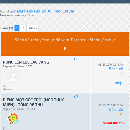
nangtienxauxi2000
nhoc_style
,
Quản lý bởi:
Đang xem chuyên mục: 1 khách
Trang (2):
1
2
Tiếp »
Đánh dấu chuyên mục đã xem
Đặt theo dõi chuyên mục
|
R
RUNG LÊN LỤC LẠC VÀNG
03-31-2016, 02:16 AM
Replies: 0 | Views: 6,575
Bài cuối
:
ninja
ninja
RIÊNG MỘT GÓC TRỜI (NGÔ THỤY
MIÊN) - TÔNG RÊ THỨ
12-31-2012, 08:15 PM
Bài cuối
Replies: 6 | Views: 22,903
:
smallshrimp