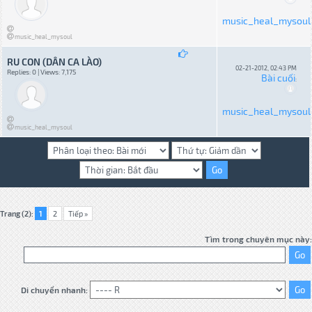
music_heal_mysoul
music_heal_mysoul
RU CON (DÂN CA LÀO)
02-21-2012, 02:43 PM
Replies: 0 | Views: 7,175
Bài cuối
:
music_heal_mysoul
music_heal_mysoul
Trang (2):
1
2
Tiếp »
Tìm trong chuyên mục này:
Di chuyển nhanh: