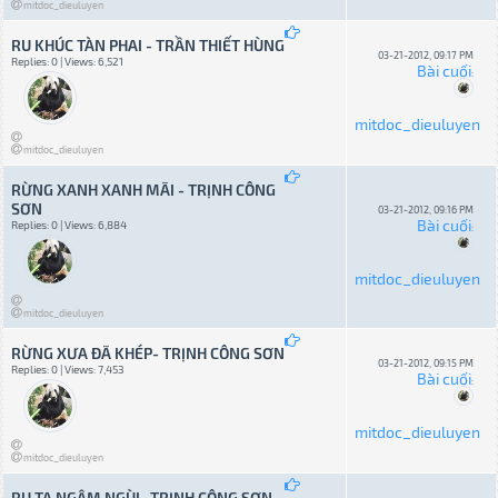
mitdoc_dieuluyen
RU KHÚC TÀN PHAI - TRẦN THIẾT HÙNG
03-21-2012, 09:17 PM
Replies: 0 | Views: 6,521
Bài cuối
:
mitdoc_dieuluyen
mitdoc_dieuluyen
RỪNG XANH XANH MÃI - TRỊNH CÔNG
SƠN
03-21-2012, 09:16 PM
Bài cuối
Replies: 0 | Views: 6,884
:
mitdoc_dieuluyen
mitdoc_dieuluyen
RỪNG XƯA ĐÃ KHÉP- TRỊNH CÔNG SƠN
03-21-2012, 09:15 PM
Replies: 0 | Views: 7,453
Bài cuối
:
mitdoc_dieuluyen
mitdoc_dieuluyen
RU TA NGẬM NGÙI- TRỊNH CÔNG SƠN