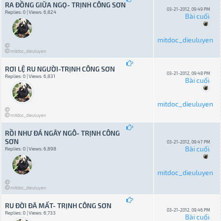
RA ĐỒNG GIỮA NGỌ- TRỊNH CÔNG SƠN
03-21-2012, 09:49 PM
Replies: 0 | Views: 6,824
Bài cuối
:
mitdoc_dieuluyen
mitdoc_dieuluyen
RƠI LỆ RU NGƯỜI-TRỊNH CÔNG SƠN
03-21-2012, 09:48 PM
Replies: 0 | Views: 6,831
Bài cuối
:
mitdoc_dieuluyen
mitdoc_dieuluyen
RỒI NHƯ ĐÁ NGÂY NGÔ- TRỊNH CÔNG
SƠN
03-21-2012, 09:47 PM
Bài cuối
Replies: 0 | Views: 6,898
:
mitdoc_dieuluyen
mitdoc_dieuluyen
RU ĐỜI ĐÃ MẤT- TRỊNH CÔNG SƠN
03-21-2012, 09:46 PM
Replies: 0 | Views: 6,733
Bài cuối
: