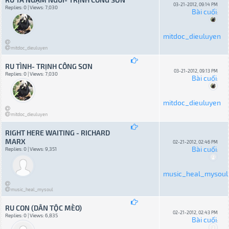
03-21-2012, 09:14 PM
Replies: 0 | Views: 7,030
Bài cuối
:
mitdoc_dieuluyen
mitdoc_dieuluyen
RU TÌNH- TRỊNH CÔNG SƠN
03-21-2012, 09:13 PM
Replies: 0 | Views: 7,030
Bài cuối
:
mitdoc_dieuluyen
mitdoc_dieuluyen
RIGHT HERE WAITING - RICHARD
MARX
02-21-2012, 02:46 PM
Bài cuối
Replies: 0 | Views: 9,351
:
music_heal_mysoul
music_heal_mysoul
RU CON (DÂN TỘC MÈO)
02-21-2012, 02:43 PM
Replies: 0 | Views: 6,835
Bài cuối
: