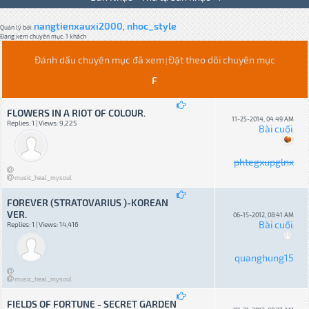
nangtienxauxi2000
nhoc_style
,
Quản lý bởi:
Đang xem chuyên mục: 1 khách
Đánh dấu chuyên mục đã xem
Đặt theo dõi chuyên mục
|
F
FLOWERS IN A RIOT OF COLOUR.
11-25-2014, 04:49 AM
Replies: 1 | Views: 9,225
Bài cuối
:
phtegxupglnx
music_heal_mysoul
FOREVER (STRATOVARIUS )-KOREAN
VER.
06-15-2012, 08:41 AM
Bài cuối
Replies: 1 | Views: 14,416
:
quanghung15
music_heal_mysoul
FIELDS OF FORTUNE - SECRET GARDEN