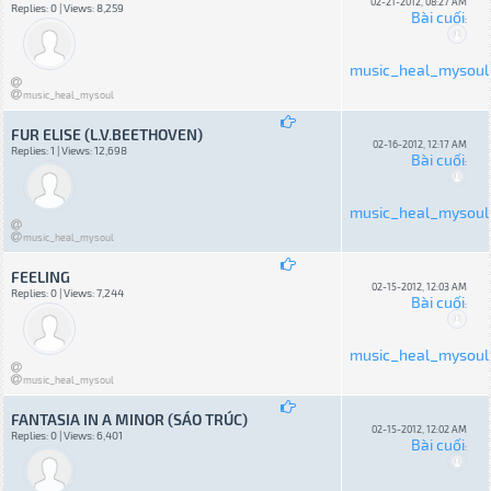
02-21-2012, 08:27 AM
Replies: 0 | Views: 8,259
Bài cuối
:
music_heal_mysoul
music_heal_mysoul
FUR ELISE (L.V.BEETHOVEN)
02-16-2012, 12:17 AM
Replies: 1 | Views: 12,698
Bài cuối
:
music_heal_mysoul
music_heal_mysoul
FEELING
02-15-2012, 12:03 AM
Replies: 0 | Views: 7,244
Bài cuối
:
music_heal_mysoul
music_heal_mysoul
FANTASIA IN A MINOR (SÁO TRÚC)
02-15-2012, 12:02 AM
Replies: 0 | Views: 6,401
Bài cuối
: