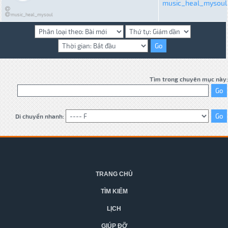
music_heal_mysoul
music_heal_mysoul
Tìm trong chuyên mục này:
Di chuyển nhanh:
TRANG CHỦ
TÌM KIẾM
LỊCH
GIÚP ĐỠ