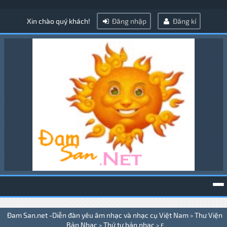
Xin chào quý khách!
Đăng nhập
Đăng kí
To
Đam San.net -Diễn đàn yêu âm nhạc và nhạc cụ Việt Nam
Thư Viện
>
na
Bản Nhạc
Thứ tự bản nhạc
>
>
F