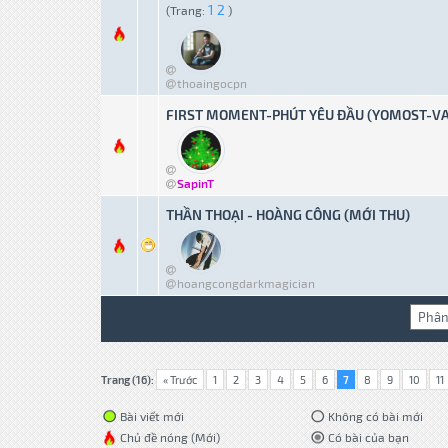
1
2
(Trang:
)
1 bỏ phiếu
thoaingocpn
FIRST MOMENT-PHÚT YÊU ĐẦU (YOMOST-VA
0 bỏ phiếu - Tru
SapinT
THẦN THOẠI - HOÀNG CÔNG (MỚI THU)
0 bỏ phiếu - Tru
hoangcongdarkmagician
Trang (16):
« Trước
1
2
3
4
5
6
7
8
9
10
11
Bài viết mới
Không có bài mới
Chủ đề nóng (Mới)
Có bài của bạn