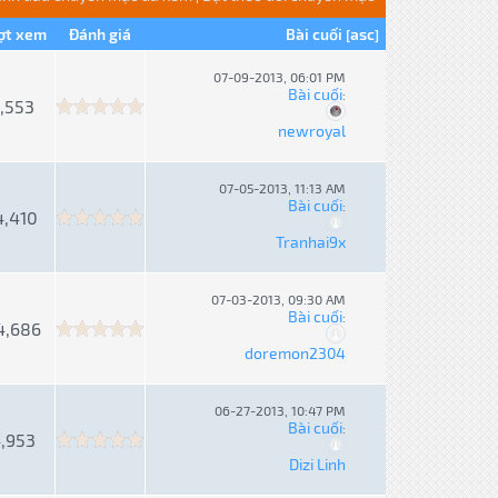
ợt xem
Đánh giá
Bài cuối
asc
[
]
07-09-2013, 06:01 PM
Bài cuối
:
,553
newroyal
07-05-2013, 11:13 AM
Bài cuối
:
4,410
Tranhai9x
07-03-2013, 09:30 AM
Bài cuối
:
4,686
doremon2304
06-27-2013, 10:47 PM
Bài cuối
:
,953
Dizi Linh