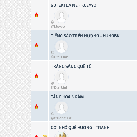
SUTEKI DA NE - KLEYYO
0 bỏ phiếu - Tru
kleyyo
TIẾNG SÁO TRÊN NƯƠNG - HUNGBK
0 bỏ phiếu - Tru
Dizi Linh
TRĂNG SÁNG QUÊ TÔI
0 bỏ phiếu - Tru
Dizi Linh
TÁNG HOA NGÂM
0 bỏ phiếu - Tru
truong038
GỢI NHỚ QUÊ HƯƠNG - TRANH
0 bỏ phiếu - Tru