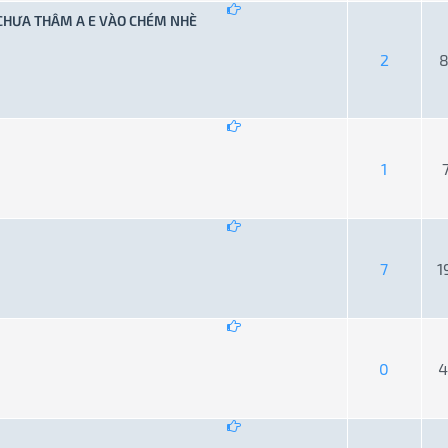
 CHƯA THÂM A E VÀO CHÉM NHÈ
ng bình 0 trên 5
1
2
3
4
5
2
8
ng bình 0 trên 5
1
2
3
4
5
1
ng bình 0 trên 5
1
2
3
4
5
7
1
ng bình 0 trên 5
1
2
3
4
5
0
4