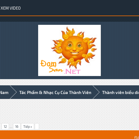
XEM VIDEO
 Nam
Tác Phẩm & Nhạc Cụ Của Thành Viên
Thành viên biểu d
12
...
16
Tiếp »
Đá