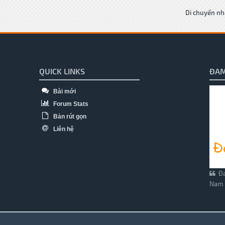
Di chuyển nh
QUICK LINKS
ĐAM
Bài mới
Forum Stats
Bản rút gọn
Liên hệ
Đa
Nam