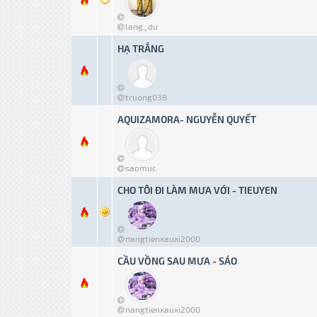
lang_du
HẠ TRẮNG
0 bỏ phiếu - Tru
truong038
AQUIZAMORA- NGUYỄN QUYẾT
0 bỏ phiếu - Tru
saomuc
CHO TÔI ĐI LÀM MƯA VỚI - TIEUYEN
0 bỏ phiếu - Tru
nangtienxauxi2000
CẦU VỒNG SAU MƯA - SÁO
0 bỏ phiếu - Tru
nangtienxauxi2000