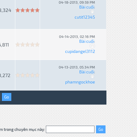
04-18-2013, 09:59 PM
Bài cuối
:
8,324
cutit12345
04-14-2013, 02:16 PM
Bài cuối
:
6,811
cupidangel3112
04-13-2013, 05:34 PM
Bài cuối
:
8,272
phamngockhoe
m trong chuyên mục này: