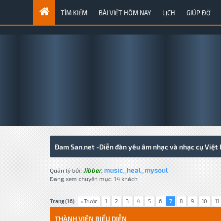
TÌM KIẾM
BÀI VIẾT HÔM NAY
LỊCH
GIÚP ĐỠ
Đam San.net -Diễn đàn yêu âm nhạc và nhạc cụ Việt
music_heal_mysoul
Jibber
,
Quản lý bởi:
Đang xem chuyên mục: 14 khách
Trang (16):
« Trước
1
2
3
4
5
6
7
8
9
10
11
THÀNH VIÊN BIỂU DIỄN