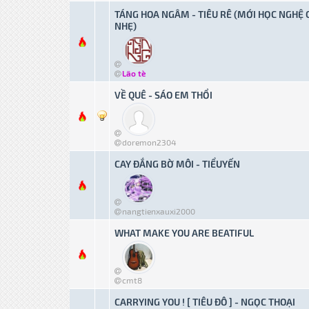
TÁNG HOA NGÂM - TIÊU RÊ (MỚI HỌC NGHỆ
NHẸ)
0 bỏ phiếu - Tru
Lão tè
VỀ QUÊ - SÁO EM THỔI
0 bỏ phiếu - Tru
doremon2304
CAY ĐẮNG BỜ MÔI - TIỂUYẾN
0 bỏ phiếu - Tru
nangtienxauxi2000
WHAT MAKE YOU ARE BEATIFUL
0 bỏ phiếu - Tru
cmt8
CARRYING YOU ! [ TIÊU ĐÔ ] - NGỌC THOẠI