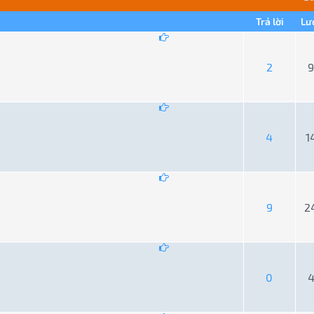
Trả lời
Lư
ng bình 0 trên 5
1
2
3
4
5
2
9
ng bình 0 trên 5
1
2
3
4
5
4
1
ng bình 0 trên 5
1
2
3
4
5
9
2
ng bình 0 trên 5
1
2
3
4
5
0
4