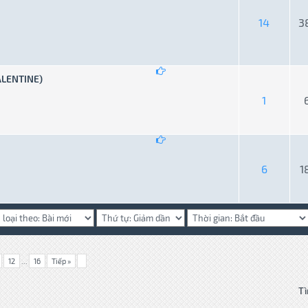
 - Trung bình 5 trên 5
1
2
3
4
5
14
3
LENTINE)
ng bình 0 trên 5
1
2
3
4
5
1
ng bình 0 trên 5
1
2
3
4
5
6
1
12
...
16
Tiếp »
Tì