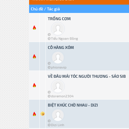
Chủ đề
Tác giả
/
TRỐNG CƠM
0 bỏ phiếu - Tru
Tiểu Ngoan Đồng
CÔ HÀNG XÓM
0 bỏ phiếu - Tru
phionavip
VỀ ĐÂU MÁI TÓC NGƯỜI THƯƠNG - SÁO SIB
0 bỏ phiếu - Tru
doremon2304
BIỆT KHÚC CHỜ NHAU - DIZI
0 bỏ phiếu - Tru
Dizi Linh