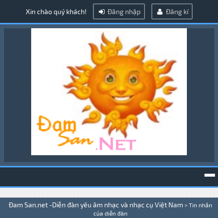
Xin chào quý khách!
Đăng nhập
Đăng kí
To
Đam San.net -Diễn đàn yêu âm nhạc và nhạc cụ Việt Nam
>
Tin nhắn
na
của diễn đàn