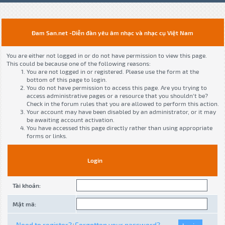
Đam San.net -Diễn đàn yêu âm nhạc và nhạc cụ Việt Nam
You are either not logged in or do not have permission to view this page.
This could be because one of the following reasons:
You are not logged in or registered. Please use the form at the
bottom of this page to login.
You do not have permission to access this page. Are you trying to
access administrative pages or a resource that you shouldn't be?
Check in the forum rules that you are allowed to perform this action.
Your account may have been disabled by an administrator, or it may
be awaiting account activation.
You have accessed this page directly rather than using appropriate
forms or links.
Login
Tài khoản:
Mật mã:
Need to register?
Forgotten your password?