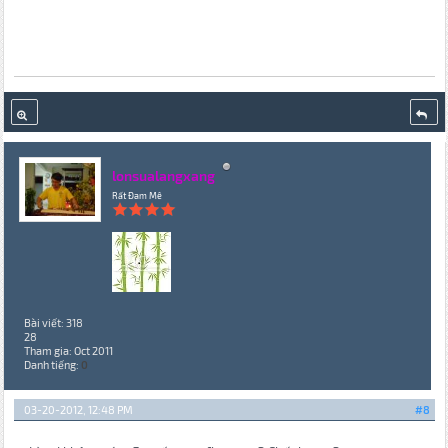
lonsualangxang
Rất Đam Mê
Bài viết: 318
28
Tham gia: Oct 2011
Danh tiếng:
0
03-20-2012, 12:48 PM
#8