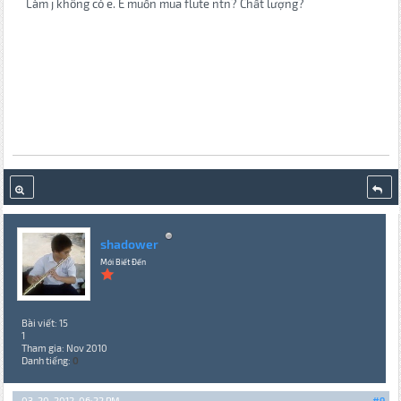
Làm j không có e. E muốn mua flute ntn? Chất lượng?
shadower
Mới Biết Đến
Bài viết: 15
1
Tham gia: Nov 2010
Danh tiếng:
0
03-20-2012, 06:22 PM
#9