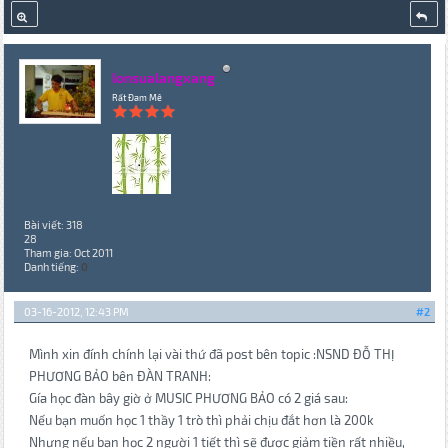
lonsualangxang
Rất Đam Mê
Bài viết: 318
28
Tham gia: Oct 2011
Danh tiếng:
0
03-16-2012, 12:43 PM
#2
Mình xin đính chính lại vài thứ đã post bên topic :NSND ĐỖ THỊ
PHƯƠNG BẢO bên ĐÀN TRANH:
Gía học đàn bây giờ ở MUSIC PHƯƠNG BẢO có 2 giá sau:
Nếu bạn muốn học 1 thầy 1 trò thì phải chịu đắt hơn là 200k
Nhưng nếu bạn học 2 người 1 tiết thì sẽ được giảm tiền rất nhiều,