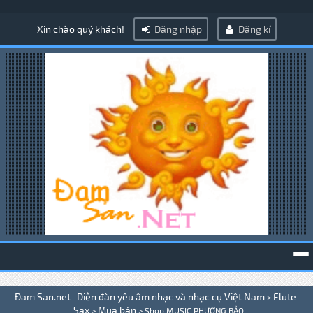
Xin chào quý khách!
Đăng nhập
Đăng kí
To
Đam San.net -Diễn đàn yêu âm nhạc và nhạc cụ Việt Nam
Flute -
>
na
Sax
Mua bán
>
>
Shop MUSIC PHƯƠNG BẢO