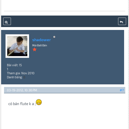
shadower
Mới Biết Đến
Bài viết: 15
1
Tham gia: Nov 2010
Danh tiếng:
0
03-19-2012, 10:36 PM
#7
có bán flute k a ;