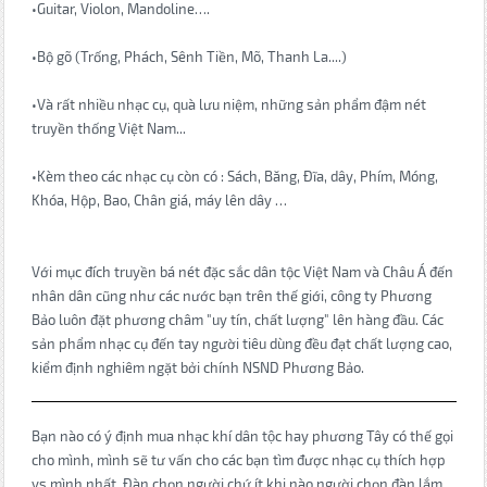
•Guitar, Violon, Mandoline….
•Bộ gõ (Trống, Phách, Sênh Tiền, Mõ, Thanh La....)
•Và rất nhiều nhạc cụ, quà lưu niệm, những sản phẩm đậm nét
truyền thống Việt Nam...
•Kèm theo các nhạc cụ còn có : Sách, Băng, Đĩa, dây, Phím, Móng,
Khóa, Hộp, Bao, Chân giá, máy lên dây …
Với mục đích truyền bá nét đặc sắc dân tộc Việt Nam và Châu Á đến
nhân dân cũng như các nước bạn trên thế giới, công ty Phương
Bảo luôn đặt phương châm "uy tín, chất lượng" lên hàng đầu. Các
sản phẩm nhạc cụ đến tay người tiêu dùng đều đạt chất lượng cao,
kiểm định nghiêm ngặt bởi chính NSND Phương Bảo.
Bạn nào có ý định mua nhạc khí dân tộc hay phương Tây có thế gọi
cho mình, mình sẽ tư vấn cho các bạn tìm được nhạc cụ thích hợp
vs mình nhất. Đàn chọn người chứ ít khi nào người chọn đàn lắm