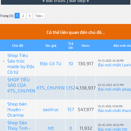
«
Bài trước
|
Bài tiếp
»
Trang (3):
1
2
3
Tiếp »
Có thể liên quan đến chủ đề...
Trả
Chủ đề:
Tác giả
Xem:
Bài mới nh
lời:
Shop Tiêu
Sáo trúc
10-13-2025, 04:38 PM
Độc Cô Tử
10
130,917
Bài mới nhất
Lee
made by Độc
:
Cô tử
SHOP TIÊU
SÁO CỦA
03-25-2023, 02:51 PM
KTS_CHUYEN
1,152
4,138,937
Bài mới nhất
akia
KTS_CHUYEN
:
.
Shop bán
10-21-2016, 10:16 PM
Huyên -
saotruc
157
547,977
Bài mới nhất
than
:
Ocarina
Shop Sáo
09-05-2016, 09:56 PM
Thủy Tinh -
htt
0
11,932
Bài mới nhất
htt
: