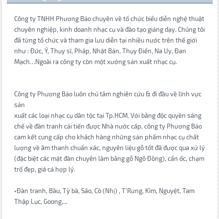
Công ty TNHH Phương Bảo chuyên về tổ chức biểu diễn nghệ thuật
chuyên nghiệp, kinh doanh nhạc cụ và đào tạo giảng dạy. Chúng tôi
đã từng tổ chức và tham gia lưu diễn tại nhiều nước trên thế giới
như : Đức, Ý, Thụy sĩ, Pháp, Nhật Bản, Thụy Điển, Na Uy, Đan
Mạch…Ngoài ra công ty còn một xưởng sản xuất nhạc cụ.
Công ty Phương Bảo luôn chú tâm nghiên cứu & đi đầu về lĩnh vực
sản
xuất các loại nhạc cụ dân tộc tại Tp.HCM. Với bằng độc quyền sáng
chế về đàn tranh cải tiến được Nhà nước cấp, công ty Phương Bảo
cam kết cung cấp cho khách hàng những sản phẩm nhạc cụ chất
lượng về âm thanh chuẩn xác, nguyên liệu gỗ tốt đã được qua xử lý
(đặc biệt các mặt đàn chuyên làm bằng gỗ Ngô Đồng), cẩn ốc, chạm
trổ đẹp, giá cả hợp lý.
•Đàn tranh, Bầu, Tỳ bà, Sáo, Cò (Nhị) , T'Rưng, Kìm, Nguyệt, Tam
Thập Lục, Goong,...