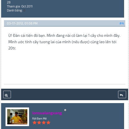
28
Tham gia: Oct 2011
Danh tiếng:
0
03-17-2012, 01:08 PM
#4
Ừ! Đàn cải tiến đó bạn. Mình đang nài cô làm lại 1 cây cho mình đây.
Mình ước tính cây tương lai của mình (nếu được) cũng leo lên tới
20tr.
lonsualangxang
Rất Đam Mê