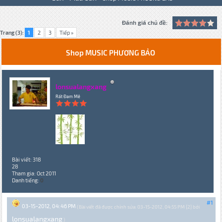
Đánh giá chủ đề:
Trang (3):
1
2
3
Tiếp »
Shop MUSIC PHƯƠNG BẢO
lonsualangxang
Rất Đam Mê
Bài viết: 318
28
Tham gia: Oct 2011
Danh tiếng:
0
#1
03-15-2012, 04:46 PM
(Bài viết đã được chỉnh sửa: 03-15-2012, 04:55 PM {2} bởi
lonsualangxang
.)