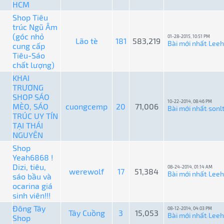
HCM
Shop Tiêu
trúc Ngũ Âm
(góc nhỏ
01-28-2015, 10:51 PM
Lão tè
181
583,219
Bài mới nhất
Lee
cung cấp
:
Tiêu-Sáo
chất lượng)
KHAI
TRƯƠNG
SHOP SÁO
10-22-2014, 08:46 PM
MÈO, SÁO
cuongcemp
20
71,006
Bài mới nhất
sonl
:
TRÚC UY TÍN
TẠI THÁI
NGUYÊN
Shop
Yeah6868 !
Dizi, tiêu,
08-24-2014, 01:14 AM
werewolf
17
51,384
Bài mới nhất
Lee
sáo bầu và
:
ocarina giá
sinh viên!!!
Đông Tây
08-12-2014, 04:03 PM
Tây Cuồng
3
15,053
Bài mới nhất
Lee
Shop
: