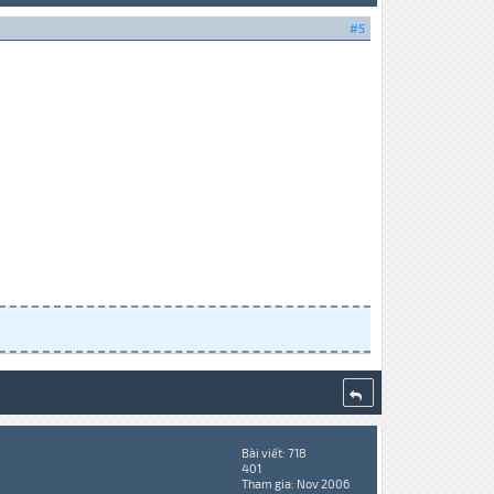
#5
Bài viết: 718
401
Tham gia: Nov 2006