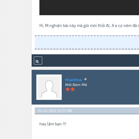
Hi. M nghiện bài này mà giờ mới thổi đc. A e cứ ném đá 
thanhna
Mới Đam Mê
02-24-2012, 05:57 PM
hay lắm bạn !!!