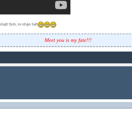
nhiệt tình, m nhận hết
Meet you is my fate!!!