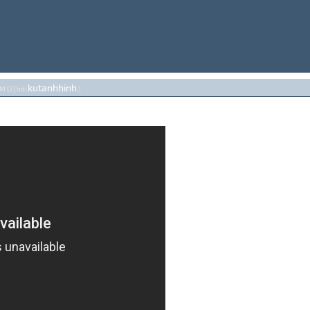
kutanhhinh
M {2} bởi
.)