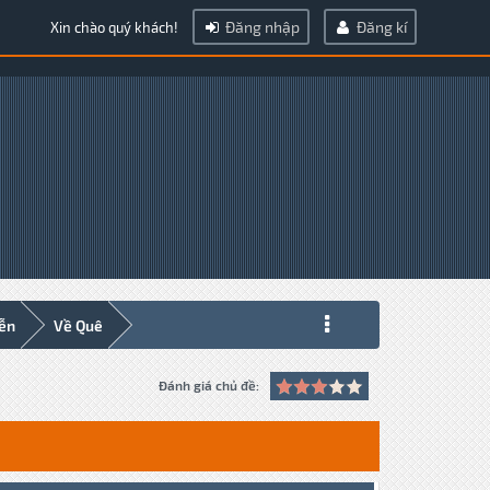
Đăng nhập
Đăng kí
Xin chào quý khách!
iễn
Về Quê
Đánh giá chủ đề: