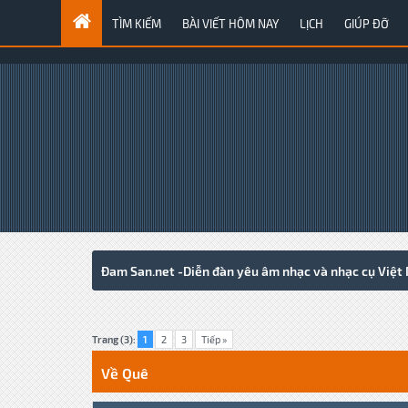
TÌM KIẾM
BÀI VIẾT HÔM NAY
LỊCH
GIÚP ĐỠ
Đam San.net -Diễn đàn yêu âm nhạc và nhạc cụ Việt
2 Votes - 3 Average
1
2
3
4
5
Trang (3):
1
2
3
Tiếp »
Về Quê