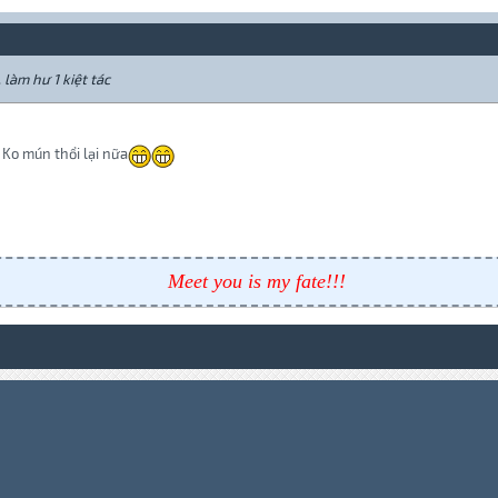
 làm hư 1 kiệt tác
i. Ko mún thổi lại nữa
Meet you is my fate!!!