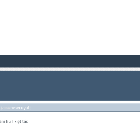
newroyal
 {2} bởi
.)
àm hư 1 kiệt tác