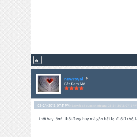
newroyal
Rất Đam Mê
02-24-2012, 07:11 PM
(Bài viết đã được chỉnh sửa: 02-24-2012, 07:15 PM
thổi hay lắm!! thổi đang hay mà gần hết lại đuối 1 chỗ, l