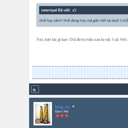
newroyal Đã viết:
thổi hay lắm!! thổi đang hay mà gần hết lại đuối 1 chỗ,
Trời, kiệt tác gì bạn. Chỗ đó ko hiểu sao bị nấc 1 cái. Hih
lang_du
Đam Mê