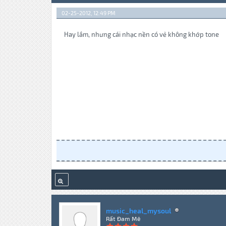
02-25-2012, 12:49 PM
Hay lắm, nhưng cái nhạc nền có vẻ không khớp tone
music_heal_mysoul
Rất Đam Mê