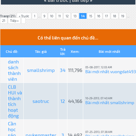
Trang (21):
« Trước
1
...
9
10
11
12
13
14
15
16
17
18
19
...
21
Tiếp »
Có thể liên quan đến chủ đề...
Trả
Chủ đề:
Tác giả
Xem:
Bài mới nhất
lời:
danh
sách
05-08-2017, 12:03 AM
smallshrimp
34
111,796
Bài mới nhất
vuongdat493
thành
:
viên
CLB
HUI và
thành
10-29-2013, 07:40 AM
saotruc
12
44,166
Bài mới nhất
smallshrimp
tích
:
hoạt
động
Cần
học
07-25-2013, 07:38 AM
sáo
ryukenmaster
3
14,492