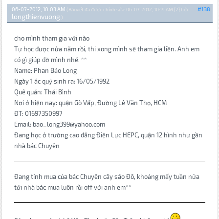
06-07-2012, 10:03 AM
#138
(Bài viết đã được chỉnh sửa: 06-07-2012, 10:19 AM {2} bởi
longthienvuong
.)
cho mình tham gia với nào
Tự học được nửa năm rồi, thi xong mình sẽ tham gia liền. Anh em
có gì giúp đỡ mình nhé. ^^
Name: Phan Bảo Long
Ngày 1 ác quỷ sinh ra: 16/05/1992
Quê quán: Thái Bình
Nơi ở hiện nay: quận Gò Vấp, Đường Lê Văn Thọ, HCM
ĐT: 01697350997
Email: bao_long399@yahoo.com
Đang học ở trường cao đẳng Điện Lực HEPC, quận 12 hình như gần
nhà bác Chuyên
Đang tính mua của bác Chuyên cây sáo Đô, khoảng mấy tuần nữa
tới nhà bác mua luôn rồi off với anh em^^