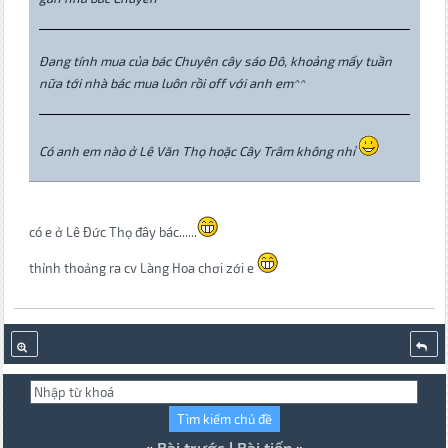
Đang tính mua của bác Chuyên cây sáo Đô, khoảng mấy tuần
nữa tới nhà bác mua luôn rồi off với anh em^^
Có anh em nào ở Lê Văn Thọ hoặc Cây Trâm không nhỉ
có e ở Lê Đức Thọ đây bác......
thỉnh thoảng ra cv Làng Hoa chơi zới e
«
Bài trước
|
Bài tiếp
»