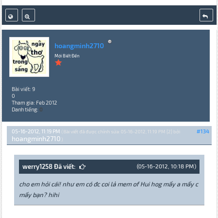
hoangminh2710
Mới Biết Đến
Bài viết: 9
0
Tham gia: Feb 2012
Danh tiếng:
0
05-16-2012, 11:19 PM
#134
(Bài viết đã được chỉnh sửa: 05-16-2012, 11:19 PM {2} bởi
hoangminh2710
.)
werry1258 Đã viết:
(05-16-2012, 10:18 PM)
cho em hỏi cái! như em có đc coi lả mem of Hui hog mấy a mấy c
mấy bạn? hihi