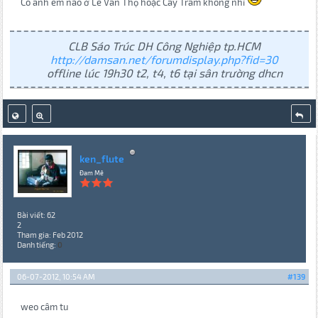
Có anh em nào ở Lê Văn Thọ hoặc Cây Trâm không nhỉ
CLB Sáo Trúc DH Công Nghiệp tp.HCM
http://damsan.net/forumdisplay.php?fid=30
offline lúc 19h30 t2, t4, t6 tại sân trường dhcn
ken_flute
Đam Mê
Bài viết: 62
2
Tham gia: Feb 2012
Danh tiếng:
0
06-07-2012, 10:54 AM
#139
weo câm tu