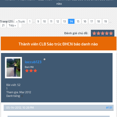
nào
Trang (21):
« Trước
1
...
9
10
11
12
13
14
15
16
17
18
19
...
21
Tiếp »
Đánh giá chủ đề:
Thành viên CLB Sáo trúc ĐHCN báo danh nào
loccub123
Đam Mê
Bài viết: 52
1
Tham gia: Mar 2012
Danh tiếng:
0
05-14-2012, 10:26 PM
#131