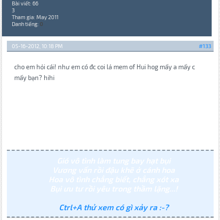
Bài viết: 66
3
Tham gia: May 2011
Danh tiếng:
0
05-16-2012, 10:18 PM
#133
cho em hỏi cái! như em có đc coi lả mem of Hui hog mấy a mấy c
mấy bạn? hihi
Gió vô tình làm tung bay hạt bụi
Vương vấn rồi đậu khẽ ở cánh hoa
Hoa vô tình chẳng biết, chẳng xót xa
Bụi ưu tư rồi yêu trong thầm lặng...!
Ctrl+A thử xem có gì xảy ra :-?