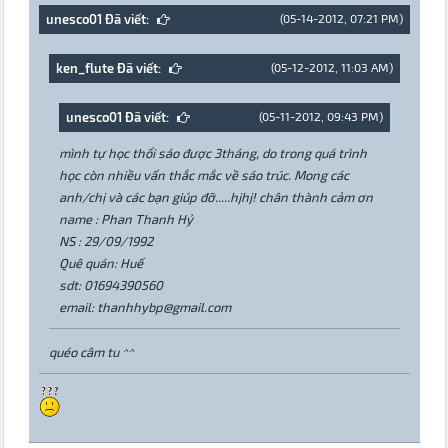
unesco01 Đã viết:
(05-14-2012, 07:21 PM)
ken_flute Đã viết:
(05-12-2012, 11:03 AM)
unesco01 Đã viết:
(05-11-2012, 09:43 PM)
mình tự học thổi sáo được 3tháng, do trong quá trình
học còn nhiều vấn thắc mắc về sáo trúc. Mong các
anh/chị và các bạn giúp đỡ.....hjhj! chân thành cảm ơn
name : Phan Thanh Hỷ
NS : 29/09/1992
Quê quán: Huế
sdt: 01694390560
email: thanhhybp@gmail.com
quéo câm tu ^^