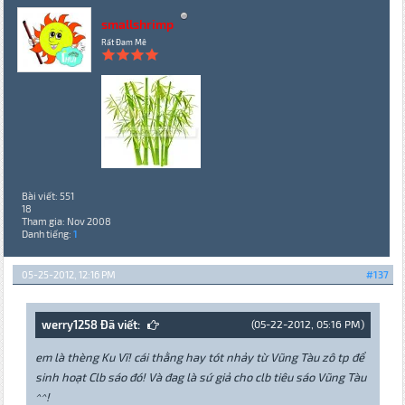
smallshrimp
Rất Đam Mê
Bài viết: 551
18
Tham gia: Nov 2008
Danh tiếng:
1
05-25-2012, 12:16 PM
#137
werry1258 Đã viết:
(05-22-2012, 05:16 PM)
em là thèng Ku Vĩ! cái thằng hay tót nhảy từ Vũng Tàu zô tp để
sinh hoạt Clb sáo đó! Và đag là sứ giả cho clb tiêu sáo Vũng Tàu
^^!