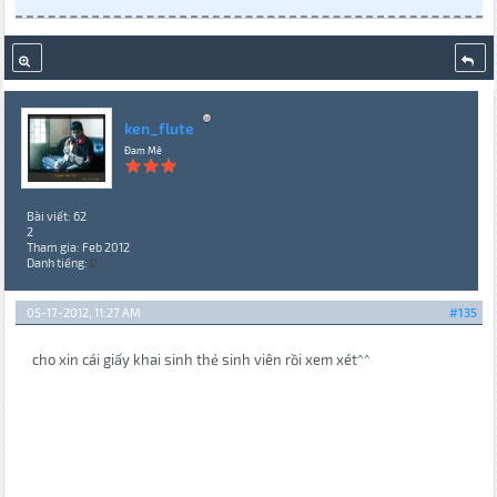
ken_flute
Đam Mê
Bài viết: 62
2
Tham gia: Feb 2012
Danh tiếng:
0
05-17-2012, 11:27 AM
#135
cho xin cái giấy khai sinh thẻ sinh viên rồi xem xét^^