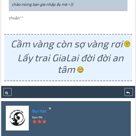
chào mừng bạn gia nhập ấy mà =))
chuẩn^^
Cầm vàng còn sợ vàng rơi
Lấy trai GiaLai đời đời an
tâm
Bụi Hạt
Đam Mê