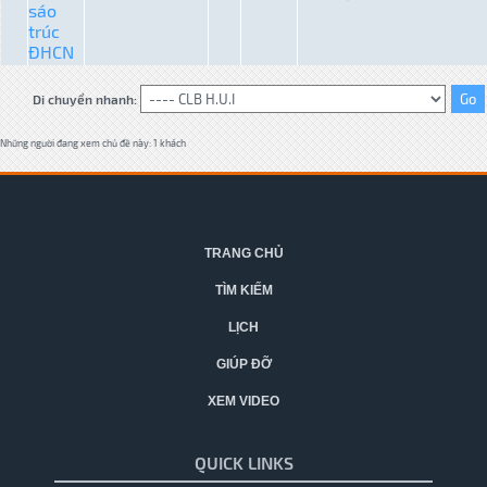
sáo
trúc
ĐHCN
Di chuyển nhanh:
Những người đang xem chủ đề này: 1 khách
TRANG CHỦ
TÌM KIẾM
LỊCH
GIÚP ĐỠ
XEM VIDEO
QUICK LINKS