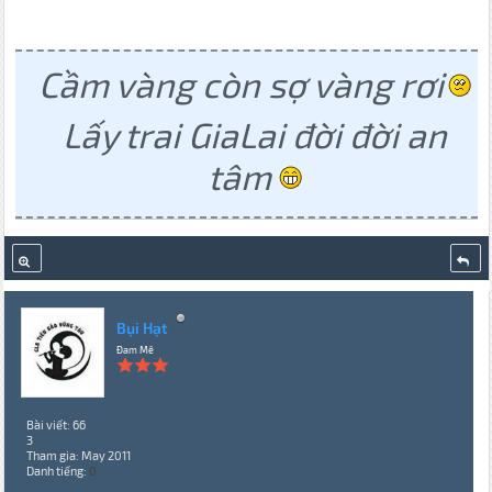
Cầm vàng còn sợ vàng rơi
Lấy trai GiaLai đời đời an
tâm
Bụi Hạt
Đam Mê
Bài viết: 66
3
Tham gia: May 2011
Danh tiếng:
0