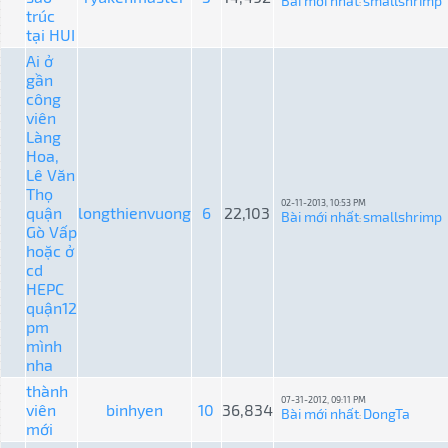
Bài mới nhất
smallshrimp
:
trúc
tại HUI
Ai ở
gần
công
viên
Làng
Hoa,
Lê Văn
Thọ
02-11-2013, 10:53 PM
quận
longthienvuong
6
22,103
Bài mới nhất
smallshrimp
:
Gò Vấp
hoặc ở
cd
HEPC
quận12
pm
mình
nha
thành
07-31-2012, 09:11 PM
viên
binhyen
10
36,834
Bài mới nhất
DongTa
:
mới