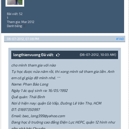
Bài viết: 52
1
Tham gia: Mar 2012
Danh tiếng:
0
06-07-2012, 07:08 PM
#140
longthienvuong Đã viết:
(06-07-2012, 10:03 AM)
cho mình tham gia với nào
Tự học được nửa năm rồi, thi xong mình sẽ tham gia liền. Anh
em có gì giúp đỡ mình nhé. ^^
Name: Phan Bảo Long
Ngày 1 ác quỷ sinh ra: 16/05/1992
Quê quán: Thái Bình
Nơi ở hiện nay: quận Gò Vấp, Đường Lê Văn Thọ, HCM
ĐT: 01697350997
Email: bao_long399@yahoo.com
Đang học ở trường cao đẳng Điện Lực HEPC, quận 12 hình như
gần nhà bác Chuyên