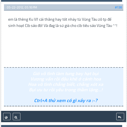
05-22-2012, 05:16 PM
#136
em là thèng Ku Vĩ! cái thằng hay tót nhảy từ Vũng Tàu zô tp để
sinh hoạt Clb sáo đó! Và đag là sứ giả cho clb tiêu sáo Vũng Tàu ^^!
Gió vô tình làm tung bay hạt bụi
Vương vấn rồi đậu khẽ ở cánh hoa
Hoa vô tình chẳng biết, chẳng xót xa
Bụi ưu tư rồi yêu trong thầm lặng...!
Ctrl+A thử xem có gì xảy ra :-?