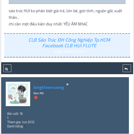
sáo trúc HUI ko phân biệt già trẻ, lớn bé, giới tính, nguồn gốc xuất
thân..
chỉ cần một điều kiện duy nhất: YÊU ÂM NHẠC
CLB Sáo Trúc ĐH Công Nghiệp Tp.HCM
Facebook CLB HUI FLUTE
cây cảnh mini
longthienvuong
Đam Mê
Bài viết: 16
1
Tham gia: Jun 2012
Danh tiếng:
0