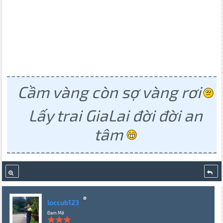
Cầm vàng còn sợ vàng rơi
Lấy trai GiaLai đời đời an
tâm
loccub123
Đam Mê