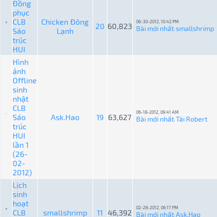
Đồng
phục
CLB
Chicken Đông
06-30-2012, 10:42 PM
20
60,823
Bài mới nhất
smallshrimp
Sáo
Lạnh
:
trúc
HUI
Hình
ảnh
Offline
sinh
nhật
CLB
06-18-2012, 09:41 AM
Sáo
Ask.Hao
19
63,627
Bài mới nhất
Tài Robert
:
trúc
HUI
lần 1
(26-
02-
2012)
Lịch
sinh
hoạt
02-28-2012, 06:17 PM
CLB
smallshrimp
11
46,392
Bài mới nhất
Ask.Hao
: