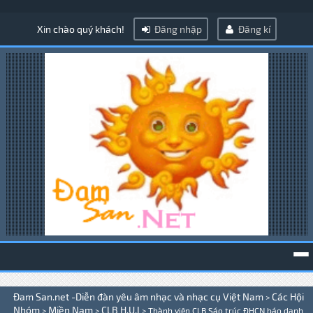
Xin chào quý khách!
Đăng nhập
Đăng kí
To
Đam San.net -Diễn đàn yêu âm nhạc và nhạc cụ Việt Nam
Các Hội
>
na
Nhóm
Miền Nam
CLB H.U.I
>
>
>
Thành viên CLB Sáo trúc ĐHCN báo danh