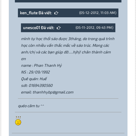
ken_flute Đã viết:
(05-12-2012, 11:03 AM)
unesco01 Đã viết:
(05-11-2012, 09:43 PM)
mình tự học thổi sáo được 3tháng, do trong quá trình
học còn nhiều vấn thắc mắc về sáo trúc. Mong các
anh/chị và các bạn giúp đỡ.....hjhj! chân thành cảm
ơn
name : Phan Thanh Hỷ
NS : 29/09/1992
Quê quán: Huế
sdt: 01694390560
email: thanhhybp@gmail.com
quéo câm tu ^^