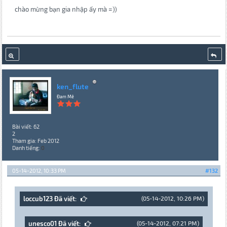
chào mừng bạn gia nhập ấy mà =))
ken_flute
Đam Mê
Bài viết: 62
2
Tham gia: Feb 2012
Danh tiếng:
0
05-14-2012, 10:33 PM
#132
loccub123 Đã viết:
(05-14-2012, 10:26 PM)
unesco01 Đã viết:
(05-14-2012, 07:21 PM)