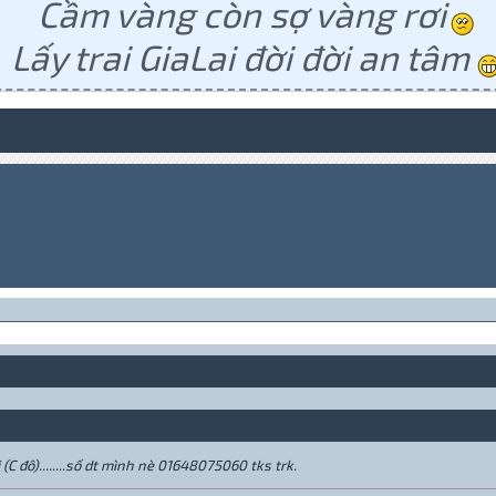
Cầm vàng còn sợ vàng rơi
Lấy trai GiaLai đời đời an tâm
(C đô)........số dt mình nè 01648075060 tks trk.