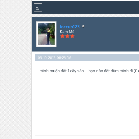
loccub123
Đam Mê
03-19-2012, 08:23 PM
mình muốn đặt 1 cây sáo.....bạn nào đặt dùm mình đi (C đ