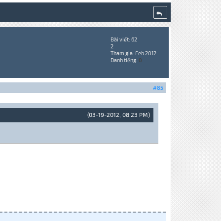
Bài viết: 62
2
Tham gia: Feb 2012
Danh tiếng:
0
#85
(03-19-2012, 08:23 PM)