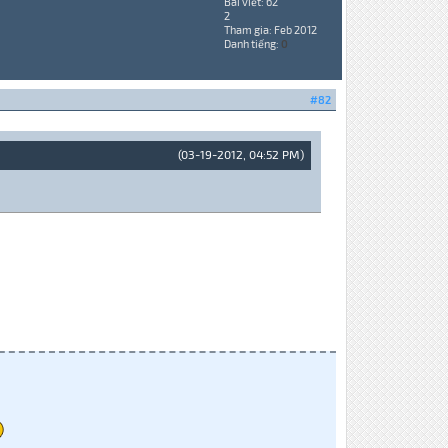
Bài viết: 62
2
Tham gia: Feb 2012
Danh tiếng:
0
#82
(03-19-2012, 04:52 PM)