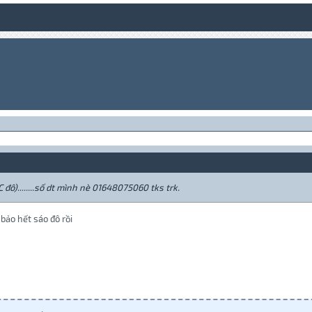
 đô)........số dt mình nè 01648075060 tks trk.
 bảo hết sáo đô rồi