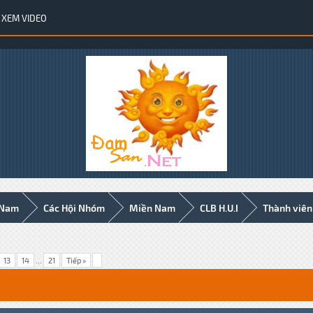
XEM VIDEO
 Nam
Các Hội Nhóm
Miền Nam
CLB H.U.I
Thành viên
13
14
...
21
Tiếp »