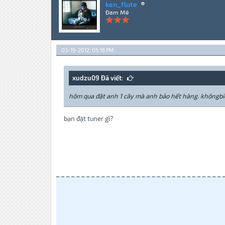
ken_flute
Đam Mê
03-19-2012, 05:16 PM
xudzu09 Đã viết:
hôm qua đặt anh 1 cây mà anh bảo hết hàng. khôngbiết
bạn đặt tuner gì?