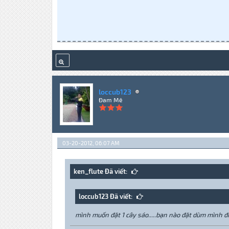
loccub123
Đam Mê
03-20-2012, 06:07 AM
ken_flute Đã viết:
loccub123 Đã viết:
mình muốn đặt 1 cây sáo.....bạn nào đặt dùm mình đi 