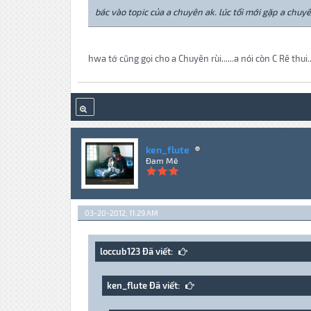
bác vào topic của a chuyên ak. lúc tối mới gặp a chuyê
hwa tớ cũng gọi cho a Chuyên rùi......a nói còn C Rê thu
ken_flute
Đam Mê
03-20-2012, 11:29 AM
loccub123 Đã viết:
ken_flute Đã viết: