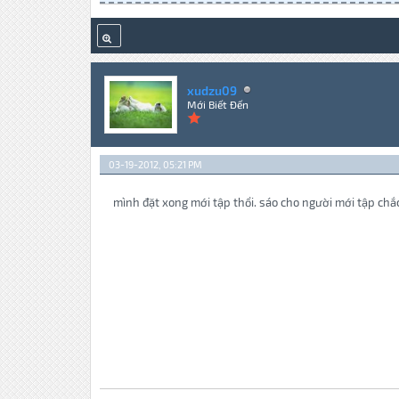
xudzu09
Mới Biết Đến
03-19-2012, 05:21 PM
mình đặt xong mới tập thổi. sáo cho người mới tập chắc