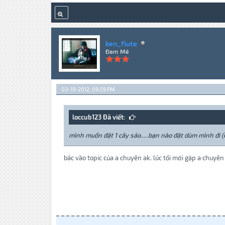
ken_flute
Đam Mê
03-19-2012, 09:59 PM
loccub123 Đã viết:
mình muốn đặt 1 cây sáo.....bạn nào đặt dùm mình đi (C
bác vào topic của a chuyên ak. lúc tối mới gặp a chuyên