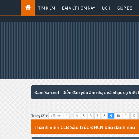
TÌM KIẾM
BÀI VIẾT HÔM NAY
LỊCH
GIÚP ĐỠ
Đam San.net -Diễn đàn yêu âm nhạc và nhạc cụ Việt
5 Votes - 5 Average
1
2
3
4
5
Trang (21):
« Trước
1
...
4
5
6
7
8
9
10
11
12
Thành viên CLB Sáo trúc ĐHCN báo danh nào