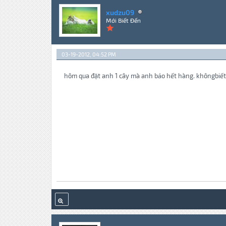
xudzu09
Mới Biết Đến
03-19-2012, 04:52 PM
hôm qua đặt anh 1 cây mà anh bảo hết hàng. khôngbiết k