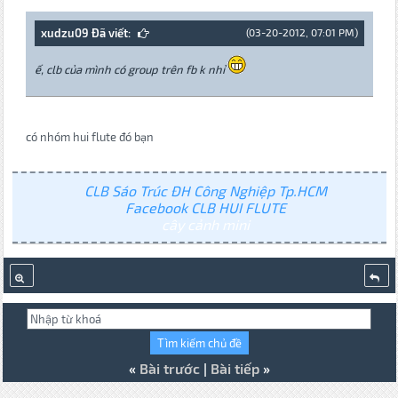
xudzu09 Đã viết:
(03-20-2012, 07:01 PM)
ế, clb của mình có group trên fb k nhỉ
có nhóm hui flute đó bạn
CLB Sáo Trúc ĐH Công Nghiệp Tp.HCM
Facebook CLB HUI FLUTE
cây cảnh mini
«
Bài trước
|
Bài tiếp
»