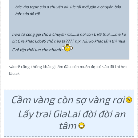
bác vào topic của a chuyên ak. lúc tối mới gặp a chuyên bảo
hết sáo đô rồi
hwa tớ cũng gọi cho a Chuyên rùi......a nói còn C Rê thui......mà ko
bít C rê khác Cdo96 chỗ nào ta???? hjx. Níu ko khác lắm thì mua
C rê tập thổi lun cho nhanh
sáo rê cũng không khác gì lắm đâu. còn muốn đợi có sáo đô thì hơi
lâu ak
Cầm vàng còn sợ vàng rơi
Lấy trai GiaLai đời đời an
tâm