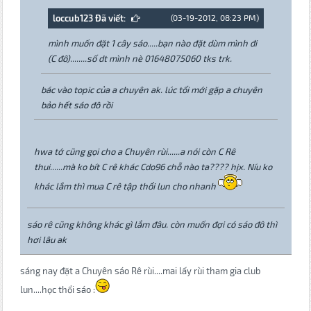
loccub123 Đã viết:
(03-19-2012, 08:23 PM)
mình muốn đặt 1 cây sáo.....bạn nào đặt dùm mình đi
(C đô)........số dt mình nè 01648075060 tks trk.
bác vào topic của a chuyên ak. lúc tối mới gặp a chuyên
bảo hết sáo đô rồi
hwa tớ cũng gọi cho a Chuyên rùi......a nói còn C Rê
thui......mà ko bít C rê khác Cdo96 chỗ nào ta???? hjx. Níu ko
khác lắm thì mua C rê tập thổi lun cho nhanh
sáo rê cũng không khác gì lắm đâu. còn muốn đợi có sáo đô thì
hơi lâu ak
sáng nay đặt a Chuyên sáo Rê rùi....mai lấy rùi tham gia club
lun....học thổi sáo :