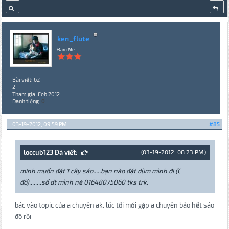
ken_flute
Đam Mê
Bài viết: 62
2
Tham gia: Feb 2012
Danh tiếng:
0
03-19-2012, 09:59 PM
#85
loccub123 Đã viết:
(03-19-2012, 08:23 PM)
mình muốn đặt 1 cây sáo.....bạn nào đặt dùm mình đi (C
đô)........số dt mình nè 01648075060 tks trk.
bác vào topic của a chuyên ak. lúc tối mới gặp a chuyên bảo hết sáo
đô rồi