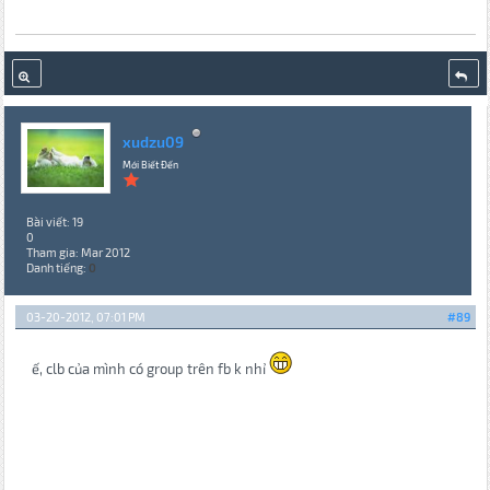
xudzu09
Mới Biết Đến
Bài viết: 19
0
Tham gia: Mar 2012
Danh tiếng:
0
03-20-2012, 07:01 PM
#89
ế, clb của mình có group trên fb k nhỉ