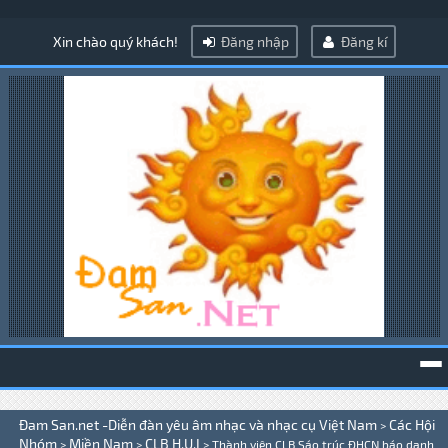
Xin chào quý khách!
Đăng nhập
Đăng kí
To
Đam San.net -Diễn đàn yêu âm nhạc và nhạc cụ Việt Nam
Các Hội
>
na
Nhóm
Miền Nam
CLB H.U.I
>
>
>
Thành viên CLB Sáo trúc ĐHCN báo danh