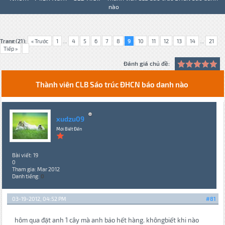
nào
Trang (21):
« Trước
1
...
4
5
6
7
8
9
10
11
12
13
14
...
21
Tiếp »
Đánh giá chủ đề:
Thành viên CLB Sáo trúc ĐHCN báo danh nào
xudzu09
Mới Biết Đến
Bài viết: 19
0
Tham gia: Mar 2012
Danh tiếng:
0
03-19-2012, 04:52 PM
#81
hôm qua đặt anh 1 cây mà anh bảo hết hàng. khôngbiết khi nào