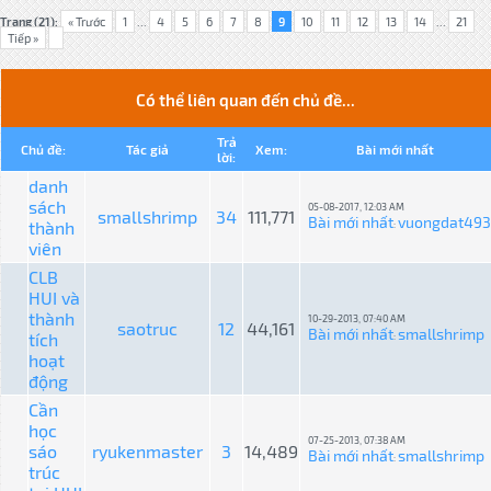
Trang (21):
« Trước
1
...
4
5
6
7
8
9
10
11
12
13
14
...
21
Tiếp »
Có thể liên quan đến chủ đề...
Trả
Chủ đề:
Tác giả
Xem:
Bài mới nhất
lời:
danh
sách
05-08-2017, 12:03 AM
smallshrimp
34
111,771
Bài mới nhất
vuongdat493
thành
:
viên
CLB
HUI và
thành
10-29-2013, 07:40 AM
saotruc
12
44,161
Bài mới nhất
smallshrimp
tích
:
hoạt
động
Cần
học
07-25-2013, 07:38 AM
sáo
ryukenmaster
3
14,489
Bài mới nhất
smallshrimp
:
trúc