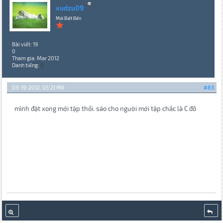
xudzu09
Mới Biết Đến
Bài viết: 19
0
Tham gia: Mar 2012
Danh tiếng:
0
03-19-2012, 05:21 PM
#83
mình đặt xong mới tập thổi. sáo cho người mới tập chắc là C đô