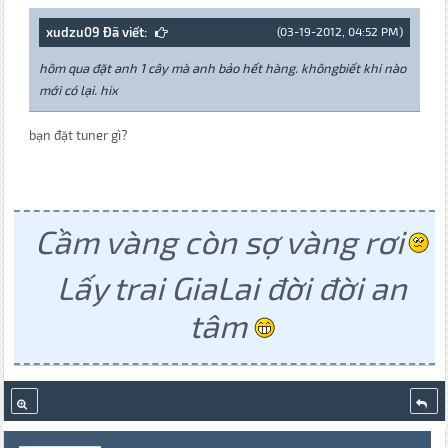
xudzu09 Đã viết:
(03-19-2012, 04:52 PM)
hôm qua đặt anh 1 cây mà anh bảo hết hàng. khôngbiết khi nào
mới có lại. hix
bạn đặt tuner gì?
Cầm vàng còn sợ vàng rơi
Lấy trai GiaLai đời đời an
tâm