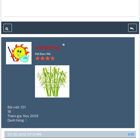
smallshrimp
Rất Đam Mê
Bài viết: 551
18
Tham gia: Nov 2008
Danh tiếng:
1
03-20-2012, 07:51 PM
#90