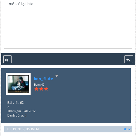
mới có lại. hix
ken_flute
Đam Mê
Bài viết: 62
2
Tham gia: Feb 2012
Danh tiếng:
0
03-19-2012, 05:16 PM
#82