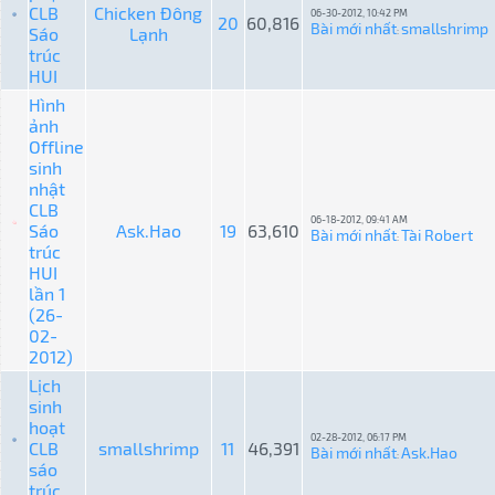
CLB
Chicken Đông
06-30-2012, 10:42 PM
20
60,816
Bài mới nhất
smallshrimp
Sáo
Lạnh
:
trúc
HUI
Hình
ảnh
Offline
sinh
nhật
CLB
06-18-2012, 09:41 AM
Sáo
Ask.Hao
19
63,610
Bài mới nhất
Tài Robert
:
trúc
HUI
lần 1
(26-
02-
2012)
Lịch
sinh
hoạt
02-28-2012, 06:17 PM
CLB
smallshrimp
11
46,391
Bài mới nhất
Ask.Hao
:
sáo
trúc