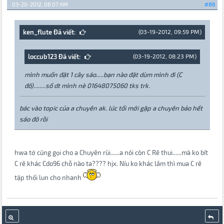
03-20-2012, 06:07 AM
#86
ken_flute Đã viết:
(03-19-2012, 09:59 PM)
loccub123 Đã viết:
(03-19-2012, 08:23 PM)
mình muốn đặt 1 cây sáo.....bạn nào đặt dùm mình đi (C
đô)........số dt mình nè 01648075060 tks trk.
bác vào topic của a chuyên ak. lúc tối mới gặp a chuyên bảo hết
sáo đô rồi
hwa tớ cũng gọi cho a Chuyên rùi......a nói còn C Rê thui......mà ko bít
C rê khác Cdo96 chỗ nào ta???? hjx. Níu ko khác lắm thì mua C rê
tập thổi lun cho nhanh