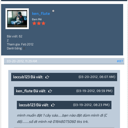
ken_flute
Đam Mê
Bài viết: 62
2
Tham gia: Feb 2012
Danh tiếng:
0
03-20-2012, 11:29 AM
#87
loccub123 Đã viết:
(03-20-2012, 06:07 AM)
ken_flute Đã viết:
(03-19-2012, 09:59 PM)
loccub123 Đã viết:
(03-19-2012, 08:23 PM)
mình muốn đặt 1 cây sáo.....bạn nào đặt dùm mình đi (C
đô)........số dt mình nè 01648075060 tks trk.