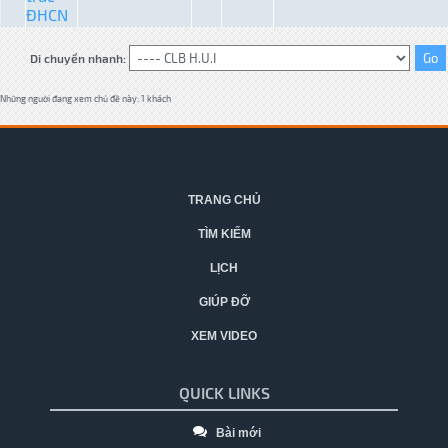
ĐHCN
Di chuyển nhanh:
Những người đang xem chủ đề này: 1 khách
TRANG CHỦ
TÌM KIẾM
LỊCH
GIÚP ĐỠ
XEM VIDEO
QUICK LINKS
Bài mới