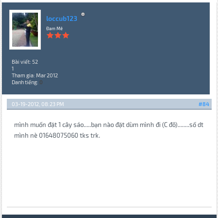
loccub123
Đam Mê
Bài viết: 52
1
Tham gia: Mar 2012
Danh tiếng:
0
03-19-2012, 08:23 PM
#84
mình muốn đặt 1 cây sáo.....bạn nào đặt dùm mình đi (C đô)........số dt
mình nè 01648075060 tks trk.