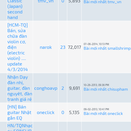
Classic
tmv_vn
0
5,893
Bài mới nhất
tmv_vn
:
(Japan)
second
hand
[HCM-TQ]
Bán, sửa
chữa đàn
violin cơ,
07-06-2014, 10:13 PM
điện
narok
23
72,017
Bài mới nhất
smallshrimp
:
(electric
violin) ....
update
4/3/2014
Nhận Dạy
đàn nhị,
10-26-2013, 09:36 PM
guitar, đàn
conghoavp
2
9,691
Bài mới nhất
chisupham
:
nguyêt, đàn
tranh giá rẻ
[HN] Bán
09-02-2013, 10:41 PM
guitar Nhật
oneclick
0
5,135
Bài mới nhất
oneclick
:
gắn EQ
HN/TQNhạc
cụ SONCLIP