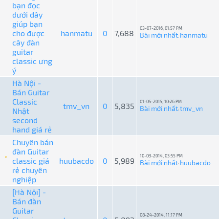
bạn đọc
dưới đây
giúp bạn
03-07-2016, 01:57 PM
cho được
hanmatu
0
7,688
Bài mới nhất
hanmatu
:
cây đàn
guitar
classic ưng
ý
Hà Nội -
Bán Guitar
Classic
01-05-2015, 10:26 PM
tmv_vn
0
5,835
Bài mới nhất
tmv_vn
Nhật
:
second
hand giá rẻ
Chuyên bán
đàn Guitar
10-03-2014, 03:55 PM
classic giá
huubacdo
0
5,989
Bài mới nhất
huubacdo
:
rẻ chuyên
nghiệp
[Hà Nội] -
Bán đàn
Guitar
08-24-2014, 11:17 PM