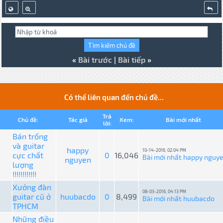
«
Bài trước
|
Bài tiếp
»
Có thể liên quan đến chủ đề...
Trả
Chủ đề:
Tác giả
Xem:
Bài mới nhất
lời:
Bán trống
và guitar
happy
10-14-2016, 02:04 PM
cực chất
0
16,046
Bài mới nhất
happy nguy
nguyen
:
lượng
!!!!!!!!!!!!
Xưởng đàn
08-03-2016, 04:13 PM
guitar cũ ở
huubacdo
0
8,499
Bài mới nhất
huubacdo
:
TPHCM
Những điều