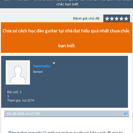
chắc bạn biết
Đánh giá chủ đề:
Chia sẻ cách học đàn guitar tại nhà đạt hiểu quả nhất chưa chắc
bạn biết
hanmatu
Banned
Bài viết: 3
3
Tham gia: Jun 2014
02-26-2016, 04:27 PM
#1
Đàn guitar acoustic
là một người bạn tuyệt vời bên cạnh để giải trí