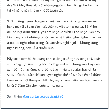
đấy?!?). May thay, đối với những người tự học đàn guitar tại nhà
thì kỹ năng này không khó để luyện tập.
90% những người chơi guitar xuất sắc, có khả năng cảm âm siêu
hạng mà tôi đã gặp đều xuất thân từ việc tự học guitar. Bởi vì họ
đều có một điểm chung: yêu âm nhạc và thích nghe nhạc. Bạn hãy
tận dụng tất cả những cơ hội bạn có để luyện nghe. Nghe nhạc live
acoustic, nghe nhạc trong lúc làm việc, nghỉ ngơi,… Nhưng đừng
nghe không, hãy CẢM NHẬN nữa!
Hãy đoán xem bài hát đang chơi ở tông trưởng hay tông thứ, đoán
xem vòng hợp âm trong bài này là gì, và kiểm chứng sau. Hãy đoán
xem bài hát này được chơi bằng bao nhiêu tay guitar, hay chỉ là
solo,… Có cả tỉ cách để bạn luyện nghe, thế nên, hãy biến nó thành
thói quen- một thói quen tốt. Hãy nghe, cảm nhận, và chơi theo, đó
là lối đi đúng đắn cho người tự học guitar!
đàn guitar acoustic giá rẻ
Xem thêm: