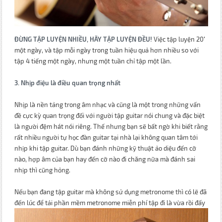
ĐỪNG TẬP LUYỆN NHIỀU, HÃY TẬP LUYỆN ĐỀU!
Việc tập luyện 20′
một ngày, và tập mỗi ngày trong tuần hiệu quả hơn nhiều so với
tập 4 tiếng một ngày, nhưng một tuần chỉ tập một lần.
3. Nhịp điệu là điều quan trọng nhất
Nhịp là nền tảng trong âm nhạc và cũng là một trong những vấn
đề cực kỳ quan trọng đối với người tập guitar nói chung và đặc biệt
là người đệm hát nói riêng. Thế nhưng bạn sẽ bất ngờ khi biết rằng
rất nhiều người tự học đàn guitar tại nhà lại không quan tâm tới
nhịp khi tập guitar. Dù bạn đánh những kỹ thuật ảo diệu đến cỡ
nào, hợp âm của bạn hay đến cỡ nào đi chăng nữa mà đánh sai
nhịp thì cũng hỏng.
Nếu bạn đang tập guitar mà không sử dụng metronome thì có lẽ đã
đến lúc để tải phần mềm metronome miễn phí tập đi là vừa rồi đấy