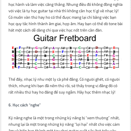
học hành và làm việc căng thẳng. Nhưng điều đó không đồng nghĩa
với việc là tự học guitar tại nhà thì không cần học tí gì về nhạc lý!
Có muôn vàn thứ hay ho có thể được mang lại chỉ bằng việc bạn
học quy tắc hình thành âm giai, hợp âm. Hay bạn có thể dò tone bài
hát một cách dễ dàng chỉ qua việc học nốt trên cần đàn.
Thế đấy, nhạc lý như một ly cà phê đắng. Có người ghét, có người
thích, nhưng khi bạn đã nếm thử rồi, sẽ thấy trong vị đắng đó có
rất nhiều thứ hay ho đáng để suy ngẫm. Hãy học thêm nhạc lý!
6. Học cách “nghe”
Kỹ năng nghe là một trong những kỹ năng bị “xem thường” nhất,
nhưng lại là một trong những kỹ năng “lợi hại” nhất cho việc cảm
âm và biến bạn thành một tay chơi guitar xuất sắc (trớ trêu vậy