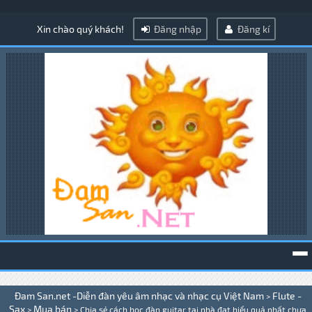
Xin chào quý khách!
Đăng nhập
Đăng kí
To
Đam San.net -Diễn đàn yêu âm nhạc và nhạc cụ Việt Nam
Flute -
>
na
Sax
Mua bán
>
>
Chia sẻ cách học đàn guitar tại nhà đạt hiểu quả nhất chưa