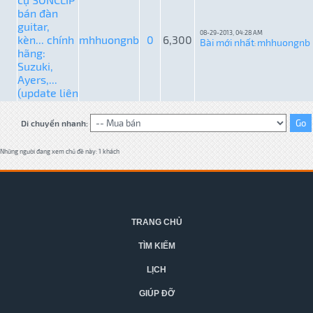
bán đàn
guitar,
08-29-2013, 04:28 AM
kèn... chính
mhhuongnb
0
6,300
Bài mới nhất
mhhuongnb
:
hãng:
Suzuki,
Ayers,...
(update liên
Di chuyển nhanh:
Những người đang xem chủ đề này: 1 khách
TRANG CHỦ
TÌM KIẾM
LỊCH
GIÚP ĐỠ