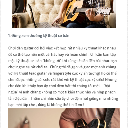
1. Đừng xem thường kỹ thuật cơ bản
Chơi đàn guitar đòi hỏi việc kết hợp rất nhiều kỹ thuật khác nhau
để có thể tạo nên một bài hát hay và hoàn chỉnh. Chỉ cần bạn tập
một kỹ thuật cơ bản “không tới” thì cũng sẽ dẫn đến bài nhạc bạn
chơi nghe sẽ rất chói tai. Chúng tôi đã gặp và giao một anh chàng
với kỹ thuật lead guitar và fingerstyle cực kỳ ấn tượng! Họ có thể
chơi được những bài solo rất khó với kỹ thuật cực kỳ siêu! Nhưng
cho đến khi thấy bạn ấy chơi đệm hát thì chúng tôi mới… “bật
ngửa” vì anh chàng không có một tí kiến thức nào về nhịp phách,
lẫn điệu đàn. Thậm chí nhìn cậu ấy chơi đệm hát giống như những
bạn mới tập chơi, đúng là không thể tin được!