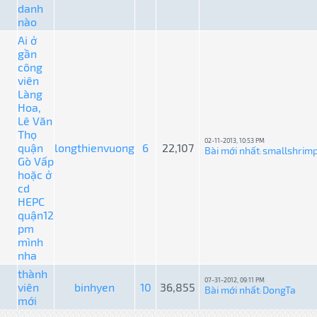
danh
nào
Ai ở
gần
công
viên
Làng
Hoa,
Lê Văn
Thọ
02-11-2013, 10:53 PM
quận
longthienvuong
6
22,107
Bài mới nhất
smallshrim
:
Gò Vấp
hoặc ở
cd
HEPC
quận12
pm
mình
nha
thành
07-31-2012, 09:11 PM
viên
binhyen
10
36,855
Bài mới nhất
DongTa
:
mới