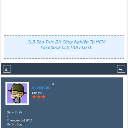
CLB Sáo Trúc ĐH Công Nghiệp Tp.HCM
Facebook CLB HUI FLUTE
cây cảnh mini
xuongduc
Đam Mê
Bài viết: 97
2
Tham gia: Jul 2012
Danh tiếng:
0