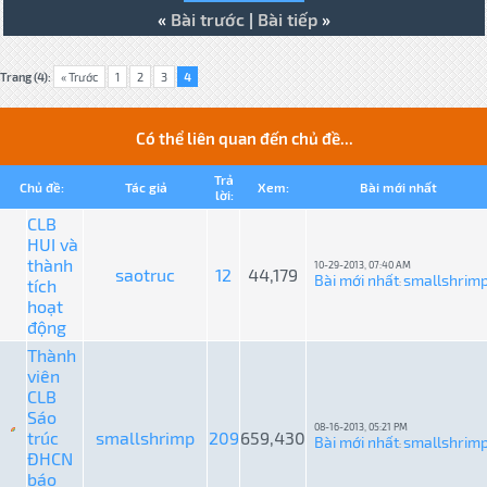
«
Bài trước
|
Bài tiếp
»
Trang (4):
« Trước
1
2
3
4
Có thể liên quan đến chủ đề...
Trả
Chủ đề:
Tác giả
Xem:
Bài mới nhất
lời:
CLB
HUI và
thành
10-29-2013, 07:40 AM
saotruc
12
44,179
Bài mới nhất
smallshrim
tích
:
hoạt
động
Thành
viên
CLB
Sáo
08-16-2013, 05:21 PM
trúc
smallshrimp
209
659,430
Bài mới nhất
smallshrim
:
ĐHCN
báo