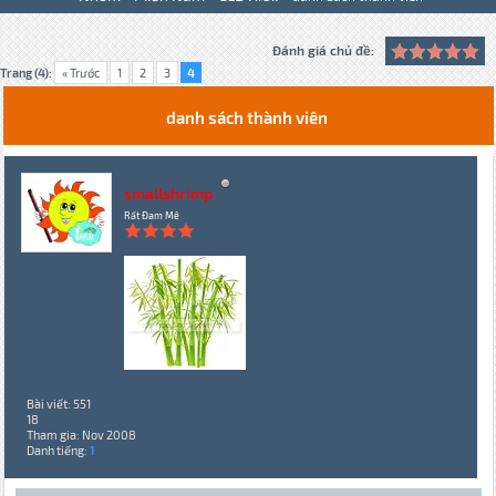
Đánh giá chủ đề:
Trang (4):
« Trước
1
2
3
4
danh sách thành viên
smallshrimp
Rất Đam Mê
Bài viết: 551
18
Tham gia: Nov 2008
Danh tiếng:
1