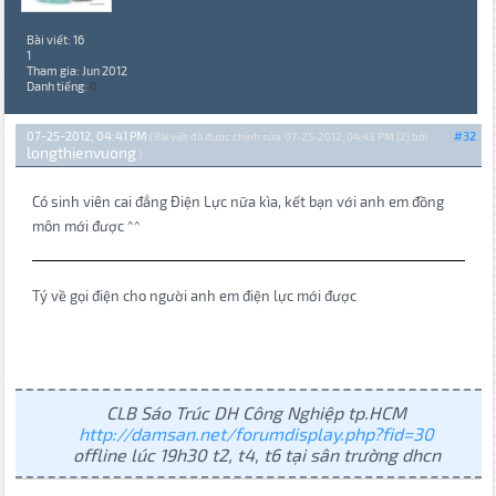
Bài viết: 16
1
Tham gia: Jun 2012
Danh tiếng:
0
07-25-2012, 04:41 PM
#32
(Bài viết đã được chỉnh sửa: 07-25-2012, 04:43 PM {2} bởi
longthienvuong
.)
Có sinh viên cai đẳng Điện Lực nữa kìa, kết bạn với anh em đồng
môn mới được ^^
Tý về gọi điện cho người anh em điện lực mới được
CLB Sáo Trúc DH Công Nghiệp tp.HCM
http://damsan.net/forumdisplay.php?fid=30
offline lúc 19h30 t2, t4, t6 tại sân trường dhcn