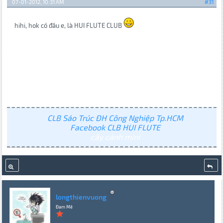
07-01-2012, 10:31 AM
#31
hihi, hok có đâu e, là HUI FLUTE CLUB
CLB Sáo Trúc ĐH Công Nghiệp Tp.HCM
Facebook CLB HUI FLUTE
cây cảnh mini
longthienvuong
Đam Mê