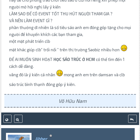
nay để cho phong trào chơi tiêu sáo ở clb nói riêng xin phép mọi
người mở hội nghị lấy ý kiến
LÀM SAO ĐỂ CÓ EVENT TỐT THU HÚT NGƯỜI THAM GIA ?
VÀ NÊN LÀM EVENT GÌ ?
phần thưởng dĩ nhiên là số tiêu sáo anh em đóng góp tặng cho mọi
người để khuyến khích các bạn tham gia,
một mặt phát triển clb
mặt khác giúp clb" trổi nổi " trên thị trường Saobiz nhiều hơn
ĐỂ AI MUỐN SINH HOẠT
HỌC SÁO TRÚC Ở HCM
có thể tìm đến 1
cách dễ dàng.
vâng đó là ý kiến cá nhân
mong anh em trên damsan và clb
sáo trúc bình thạnh đóng góp ý kiên.
Võ Hữu Nam
Jibber