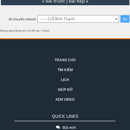
«
Bài trước
|
Bài tiếp
»
Di chuyển nhanh:
Những người đang xem chủ đề này: 1 khách
TRANG CHỦ
TÌM KIẾM
LỊCH
GIÚP ĐỠ
XEM VIDEO
QUICK LINKS
Bài mới