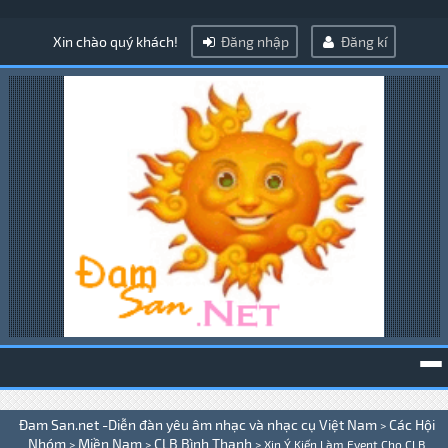
Xin chào quý khách!
Đăng nhập
Đăng kí
To
Đam San.net -Diễn đàn yêu âm nhạc và nhạc cụ Việt Nam
Các Hội
>
na
Nhóm
Miền Nam
CLB Bình Thạnh
>
>
>
Xin Ý Kiến Làm Event Cho CLB