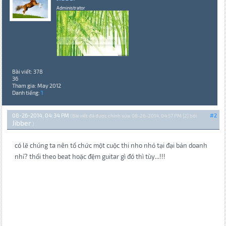
Administrator
Bài viết: 378
36
Tham gia: May 2012
Danh tiếng:
1
08-26-2014, 04:34 PM
#2
(Bài viết đã được chỉnh sửa: 08-26-2014, 04:57 PM {2} bởi
Jibber
.)
có lẽ chúng ta nên tổ chức một cuộc thi nho nhỏ tại đại bản doanh
nhỉ? thổi theo beat hoặc đệm guitar gì đó thì tùy...!!!