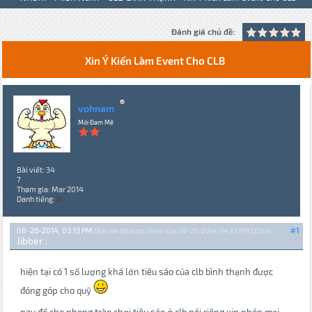
Đánh giá chủ đề:
Xin Ý Kiến Làm Event Cho CLB
vohnam
Mới Đam Mê
Bài viết: 34
7
Tham gia: Mar 2014
Danh tiếng:
0
08-26-2014, 03:13 PM
#1
(Bài viết đã được chỉnh sửa: 08-26-2014, 04:32 PM {2} bởi
Jibber
.)
hiện tại có 1 số lượng khá lớn tiêu sáo của clb bình thạnh được
đóng góp cho quỹ