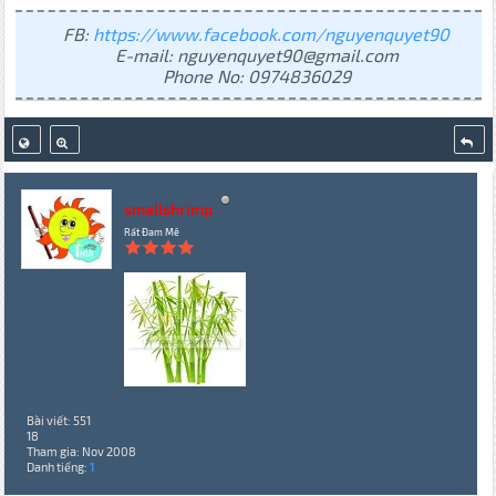
FB:
https://www.facebook.com/nguyenquyet90
E-mail: nguyenquyet90@gmail.com
Phone No: 0974836029
smallshrimp
Rất Đam Mê
Bài viết: 551
18
Tham gia: Nov 2008
Danh tiếng:
1