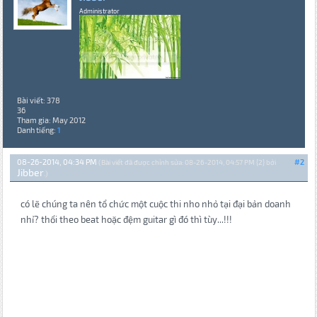
Administrator
Bài viết: 378
36
Tham gia: May 2012
Danh tiếng:
1
08-26-2014, 04:34 PM
#2
(Bài viết đã được chỉnh sửa: 08-26-2014, 04:57 PM {2} bởi
Jibber
.)
có lẽ chúng ta nên tổ chức một cuộc thi nho nhỏ tại đại bản doanh
nhỉ? thổi theo beat hoặc đệm guitar gì đó thì tùy...!!!