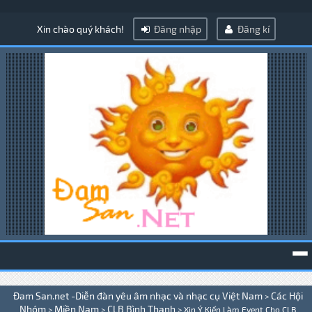
Xin chào quý khách!
Đăng nhập
Đăng kí
To
Đam San.net -Diễn đàn yêu âm nhạc và nhạc cụ Việt Nam
Các Hội
>
na
Nhóm
Miền Nam
CLB Bình Thạnh
>
>
>
Xin Ý Kiến Làm Event Cho CLB