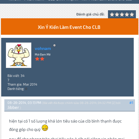
Đánh giá chủ đề:
Xin Ý Kiến Làm Event Cho CLB
vohnam
Mới Đam Mê
Bài viết: 34
7
Tham gia: Mar 2014
Danh tiếng:
0
08-26-2014, 03:13 PM
#1
(Bài viết đã được chỉnh sửa: 08-26-2014, 04:32 PM {2} bởi
Jibber
.)
hiện tại có 1 số lượng khá lớn tiêu sáo của clb bình thạnh được
đóng góp cho quỹ