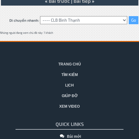
«
Bài trước
|
Bài tiếp
»
Di chuyển nhanh:
Những người đang xem chủ đề này: 1 khách
TRANG CHỦ
TÌM KIẾM
LỊCH
GIÚP ĐỠ
XEM VIDEO
QUICK LINKS
Bài mới