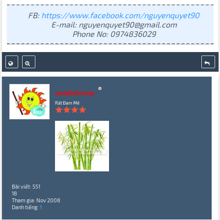
FB:
https://www.facebook.com/nguyenquyet90
E-mail: nguyenquyet90@gmail.com
Phone No: 0974836029
smallshrimp
Rất Đam Mê
Bài viết: 551
18
Tham gia: Nov 2008
Danh tiếng:
1