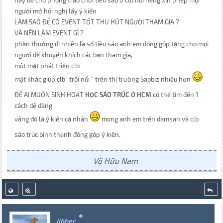
nay để cho phong trào chơi tiêu sáo ở clb nói riêng xin phép mọi
người mở hội nghị lấy ý kiến
LÀM SAO ĐỂ CÓ EVENT TỐT THU HÚT NGƯỜI THAM GIA ?
VÀ NÊN LÀM EVENT GÌ ?
phần thưởng dĩ nhiên là số tiêu sáo anh em đóng góp tặng cho mọi
người để khuyến khích các bạn tham gia,
một mặt phát triển clb
mặt khác giúp clb" trổi nổi " trên thị trường Saobiz nhiều hơn
ĐỂ AI MUỐN SINH HOẠT
HỌC SÁO TRÚC Ở HCM
có thể tìm đến 1
cách dễ dàng.
vâng đó là ý kiến cá nhân
mong anh em trên damsan và clb
sáo trúc bình thạnh đóng góp ý kiên.
Võ Hữu Nam
Jibber