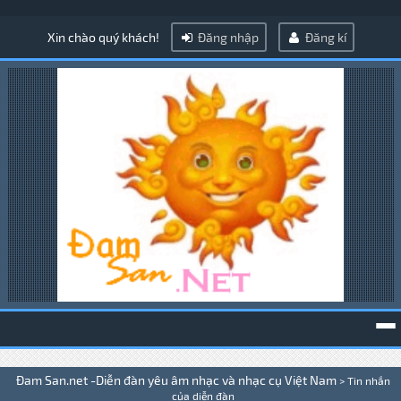
Xin chào quý khách!
Đăng nhập
Đăng kí
To
Đam San.net -Diễn đàn yêu âm nhạc và nhạc cụ Việt Nam
>
Tin nhắn
na
của diễn đàn