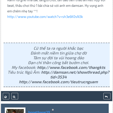
Rãnh rỗi ghé nhà bác langtu chơi, lần đâu tiên thâu âm kết hợp với
beat, thâu chơi thử 1 bài chia sẻ với anh em damsan. Hy vọng anh
em chém nhẹ tay ^^!
http://www.youtube.com/watch?v=sh3e6K0sN3k
Cứ thế ta ra người khắc bạc
Đánh mất niềm tin giữa chợ đờ
Tâm sự đời ta vùi hoang đảo
Đạn chỉ thần công bắt bướm chơi.
My facebook:
http://www.facebook.com/thangkts
Tiêu trúc Ngũ Âm:
http://damsan.net/showthread.php?
tid=3534
http://www.facebook.com/tieutrucnguam
hongthang39