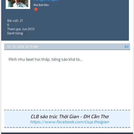
Mới Biết Đến
Bài viết: 21
6
Tham gia: Jun 2013
Danh tiếng:
0
07-12-2013, 12:17 AM
#2
Hình như beat hơi thấp, tiếng sáo khá to...
CLB sáo trúc Thời Gian - ĐH Cần Thơ
https://www.facebook.com/clup.thoigian