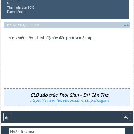
6
Tham gia: Jun 2013
Danh tiếng:
0
07-12-2013, 10:08 AM
#4
bác khiêm tốn... trình độ này đâu phãi là mới tập...
CLB sáo trúc Thời Gian - ĐH Cần Thơ
https://www.facebook.com/clup.thoigian