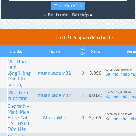
«
Bài trước
|
Bài tiếp
»
Có thể liên quan đến chủ đề...
Trả
Chủ đề:
Tác giả
Xem:
Bài m
lời:
Mai Hoa
Tam
03-26-2016, 10:44 PM
lộng(Hồng
muanuadem32
0
5,996
Bài mới nhất
mu
:
trần hữu
si tình)
Mưa trên
11-27-2015, 08:18 AM
muanuadem32
2
10,023
Bài mới nhất
mu
cuộc tình
:
Chợ tình -
Minh Max
10-29-2014, 08:52 AM
Flute Cat
MaxnoMin
0
5,465
Bài mới nhất
Ma
:
- ST NSUT
Đức Liên