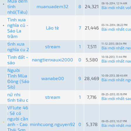
Mưa đêm
08-16-2014, 12:14 AM
tỉnh
muanuadem32
8
24,321
Bài mới nhất
vo
:
nhỏ(Tiêu)
Tình xưa
nghĩa cũ -
03-14-2014, 06:22 PM
Lão tè
7
21,446
Bài mới nhất
cu
Sáo La
:
trầm
tình xưa
11-12-2013, 09:54 PM
stream
1
7,511
Bài mới nhất
ne
nghĩa cu 2
:
Tình đất -
10-18-2013, 11:44 PM
nangtienxauxi2000
0
5,580
Bài mới nhất
na
sáo
:
Người
Tình Mùa
10-09-2013, 08:49 AM
wanabe00
9
28,469
Bài mới nhất
ng
Đông (Sáo
:
Sib)
nữ nhi
09-25-2013, 05:16 PM
stream
1
7,716
Bài mới nhất
sa
tình tiêu c
:
VFlute 46
: Sẽ có
người cần
09-05-2013, 10:27 PM
anh - Cao
minhcuong.nguyen92
0
5,378
Bài mới nhất
mi
:
Thái Sơn