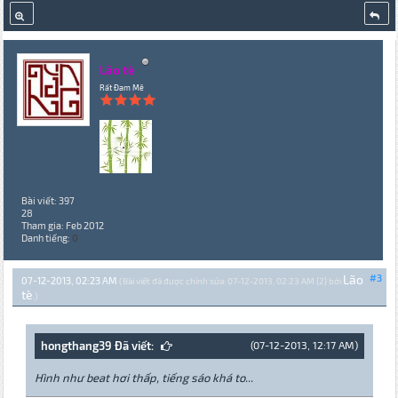
Lão tè
Rất Đam Mê
Bài viết: 397
28
Tham gia: Feb 2012
Danh tiếng:
0
Lão
#3
07-12-2013, 02:23 AM
(Bài viết đã được chỉnh sửa: 07-12-2013, 02:23 AM {2} bởi
tè
.)
hongthang39 Đã viết:
(07-12-2013, 12:17 AM)
Hình như beat hơi thấp, tiếng sáo khá to...