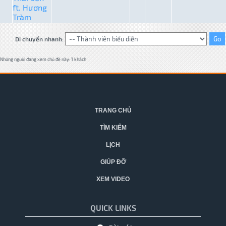
ft. Hương
Tràm
Di chuyển nhanh:
Những người đang xem chủ đề này: 1 khách
TRANG CHỦ
TÌM KIẾM
LỊCH
GIÚP ĐỠ
XEM VIDEO
QUICK LINKS