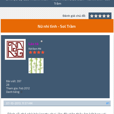
Trầm
Đánh giá chủ đề:
Nữ nhi tình - Sol Trầm
Lão tè
Rất Đam Mê
Bài viết: 397
28
Tham gia: Feb 2012
Danh tiếng:
0
07-10-2013, 11:57 AM
#1