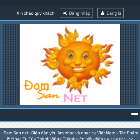
Xin chào quý khách!
Đăng nhập
Đăng kí
To
Đam San.net -Diễn đàn yêu âm nhạc và nhạc cụ Việt Nam
Tác Phẩm
>
na
& Nhạc Cụ Của Thành Viên
Thành viên biểu diễn
>
>
Nữ nhi tình - Sol