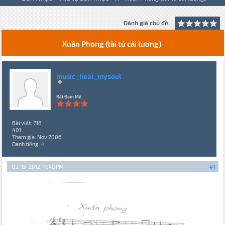
Đánh giá chủ đề:
Xuân Phong (tài tử cải lương)
music_heal_mysoul
Rất Đam Mê
Bài viết: 718
401
Tham gia: Nov 2006
Danh tiếng:
4
02-15-2012, 11:46 PM
#1