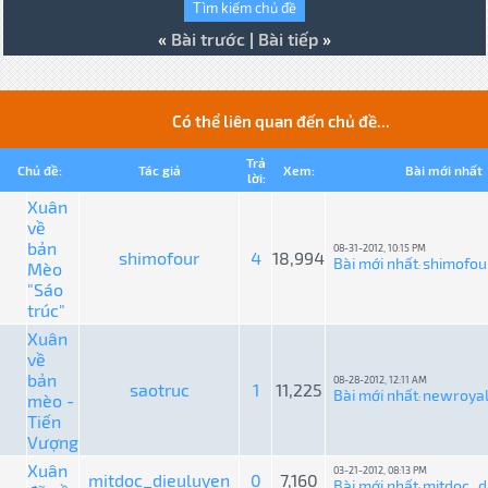
«
Bài trước
|
Bài tiếp
»
Có thể liên quan đến chủ đề...
Trả
Chủ đề:
Tác giả
Xem:
Bài mới nhất
lời:
Xuân
về
bản
08-31-2012, 10:15 PM
shimofour
4
18,994
Bài mới nhất
shimofou
Mèo
:
"Sáo
trúc"
Xuân
về
bản
08-28-2012, 12:11 AM
saotruc
1
11,225
Bài mới nhất
newroya
mèo -
:
Tiến
Vượng
Xuân
03-21-2012, 08:13 PM
mitdoc_dieuluyen
0
7,160
Bài mới nhất
mitdoc_d
: