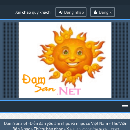
Xin chào quý khách!
Đăng nhập
Đăng kí
To
Đam San.net -Diễn đàn yêu âm nhạc và nhạc cụ Việt Nam
Thư Viện
>
na
Bản Nhạc
Thứ tự bản nhạc
X
>
>
>
Xuân Phong (tài tử cải lương)