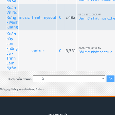
đã về-
Xuân
Về Núi
02-22-2012, 07:01 AM
Rừng
music_heal_mysoul
0
7,492
Bài mới nhất
music_he
:
- Minh
Khang
Xuân
này
con
không
02-16-2012, 06:54 AM
saotruc
0
8,381
Bài mới nhất
saotruc
về -
:
Trịnh
Lâm
Ngân
Di chuyển nhanh:
Những người đang xem chủ đề này: 1 khách