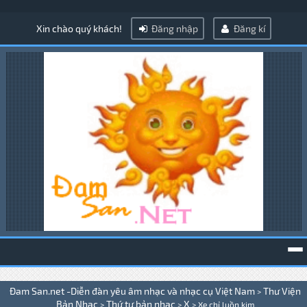
Xin chào quý khách!
Đăng nhập
Đăng kí
To
Đam San.net -Diễn đàn yêu âm nhạc và nhạc cụ Việt Nam
Thư Viện
>
na
Bản Nhạc
Thứ tự bản nhạc
X
>
>
>
Xe chỉ luồn kim