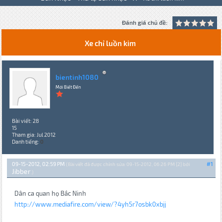
Đánh giá chủ đề:
Xe chỉ luồn kim
bientinh1080
Mới Biết Đến
Bài viết: 28
15
Tham gia: Jul 2012
Danh tiếng:
0
09-15-2012, 02:59 PM
#1
(Bài viết đã được chỉnh sửa: 09-15-2012, 06:26 PM {2} bởi
Jibber
.)
Dân ca quan họ Bắc Ninh
http://www.mediafire.com/view/?4yh5r7osbk0xbjj