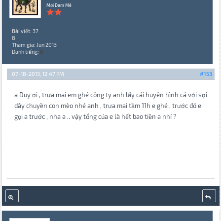
Mới Đam Mê
Bài viết: 37
8
Tham gia: Jun 2013
Danh tiếng:
0
07-18-2013, 12:47 PM
#153
a Duy ơi , trưa mai em ghé công ty anh lấy cái huyên hình cá với sợi
dây chuyền con mèo nhé anh , trưa mai tầm 11h e ghé , trước đó e
gọi a trước , nha a .. vậy tổng của e là hết bao tiền a nhỉ ?