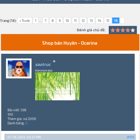
Trang (16):
« Trước
1
...
7
8
9
10
11
12
13
14
15
16
Đánh giá chủ đề:
Shop bán Huyên - Ocarina
saotruc
Administrator
Bài viết: 596
100
Tham gia: Jul 2006
Danh tiếng:
3
07-16-2013, 03:27 PM
#151