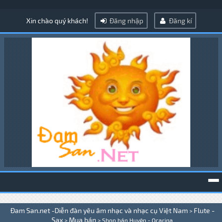
Xin chào quý khách!
Đăng nhập
Đăng kí
To
Đam San.net -Diễn đàn yêu âm nhạc và nhạc cụ Việt Nam
Flute -
>
na
Sax
Mua bán
>
>
Shop bán Huyên - Ocarina