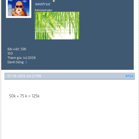
saotruc
Administrator
Bài viết: 596
100
Tham gia: Jul 2006
Danh tiếng:
3
07-18-2013, 04:27 PM
#154
50k + 75 k = 125k