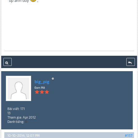
up anh duy
,
big_pig
Đam Mê
Bài viết: 171
13
Tham gia: Apr 2012
Danh tiếng:
0
10-10-2014, 12:07 PM
#157