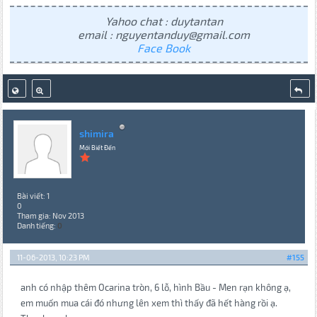
Yahoo chat : duytantan
email : nguyentanduy@gmail.com
Face Book
shimira
Mới Biết Đến
Bài viết: 1
0
Tham gia: Nov 2013
Danh tiếng:
0
11-06-2013, 10:23 PM
#155
anh có nhập thêm Ocarina tròn, 6 lỗ, hình Bầu - Men rạn không ạ,
em muốn mua cái đó nhưng lên xem thì thấy đã hết hàng rồi ạ.