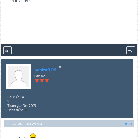
Thanks anh.
nobita0119
Đam Mê
Bài viết: 54
1
Tham gia: Dec 2013
Danh tiếng:
0
02-27-2014, 09:24 AM
#156