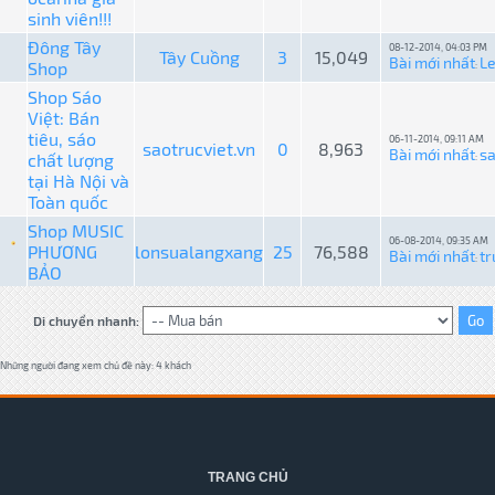
sinh viên!!!
Đông Tây
08-12-2014, 04:03 PM
Tây Cuồng
3
15,049
Bài mới nhất
L
Shop
:
Shop Sáo
Việt: Bán
tiêu, sáo
06-11-2014, 09:11 AM
saotrucviet.vn
0
8,963
Bài mới nhất
sa
chất lượng
:
tại Hà Nội và
Toàn quốc
Shop MUSIC
06-08-2014, 09:35 AM
PHƯƠNG
lonsualangxang
25
76,588
Bài mới nhất
tr
:
BẢO
Di chuyển nhanh:
Những người đang xem chủ đề này: 4 khách
TRANG CHỦ