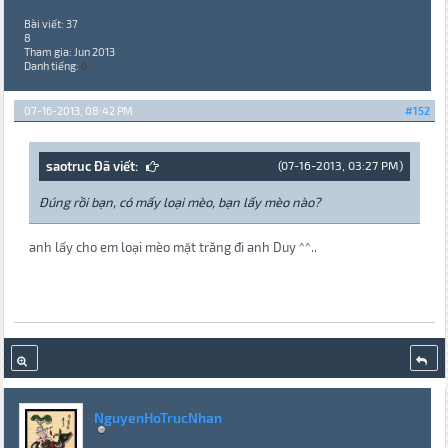
Bài viết: 37
8
Tham gia: Jun 2013
Danh tiếng:
0
07-16-2013, 08:42 PM
#152
saotruc Đã viết:
(07-16-2013, 03:27 PM)
Đúng rồi bạn, có mấy loại mèo, bạn lấy mèo nào?
anh lấy cho em loại mèo mặt trăng đi anh Duy ^^..
NguyenHoTrucNhan