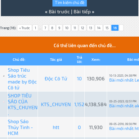
«
Bài trước
|
Bài tiếp
»
Trang (16):
« Trước
1
...
7
8
9
10
11
12
13
14
15
16
Có thể liên quan đến chủ đề...
Trả
Chủ đề:
Tác giả
Xem:
Bài mớ
lời:
Shop Tiêu
Sáo trúc
10-13-2025, 04:38 PM
Độc Cô Tử
10
130,906
Bài mới nhất
L
made by Độc
:
Cô tử
SHOP TIÊU
SÁO CỦA
03-25-2023, 02:51 PM
KTS_CHUYEN
1,152
4,138,584
Bài mới nhất
a
KTS_CHUYEN
:
.
Shop Sáo
09-05-2016, 09:56 PM
Thủy Tinh -
htt
0
11,930
Bài mới nhất
ht
:
HCM