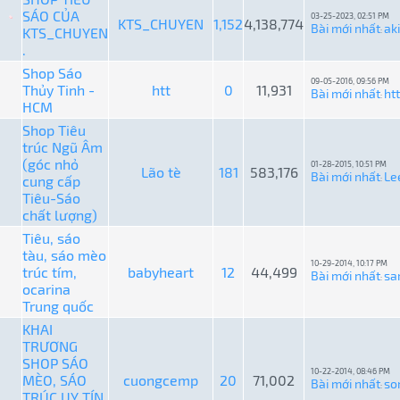
SÁO CỦA
03-25-2023, 02:51 PM
KTS_CHUYEN
1,152
4,138,774
Bài mới nhất
ak
KTS_CHUYEN
:
.
Shop Sáo
09-05-2016, 09:56 PM
Thủy Tinh -
htt
0
11,931
Bài mới nhất
htt
:
HCM
Shop Tiêu
trúc Ngũ Âm
(góc nhỏ
01-28-2015, 10:51 PM
Lão tè
181
583,176
Bài mới nhất
Le
cung cấp
:
Tiêu-Sáo
chất lượng)
Tiêu, sáo
tàu, sáo mèo
10-29-2014, 10:17 PM
trúc tím,
babyheart
12
44,499
Bài mới nhất
sa
:
ocarina
Trung quốc
KHAI
TRƯƠNG
SHOP SÁO
10-22-2014, 08:46 PM
MÈO, SÁO
cuongcemp
20
71,002
Bài mới nhất
so
:
TRÚC UY TÍN