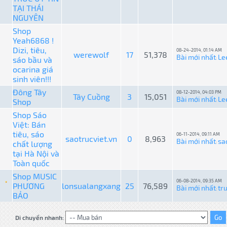
TẠI THÁI
NGUYÊN
Shop
Yeah6868 !
Dizi, tiêu,
08-24-2014, 01:14 AM
werewolf
17
51,378
Bài mới nhất
Le
sáo bầu và
:
ocarina giá
sinh viên!!!
Đông Tây
08-12-2014, 04:03 PM
Tây Cuồng
3
15,051
Bài mới nhất
Le
Shop
:
Shop Sáo
Việt: Bán
tiêu, sáo
06-11-2014, 09:11 AM
saotrucviet.vn
0
8,963
Bài mới nhất
sa
chất lượng
:
tại Hà Nội và
Toàn quốc
Shop MUSIC
06-08-2014, 09:35 AM
PHƯƠNG
lonsualangxang
25
76,589
Bài mới nhất
tr
:
BẢO
Di chuyển nhanh: