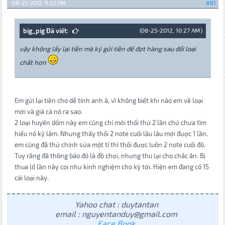
08-25-2012, 11:02 AM
#81
big_pig Đã viết:
(08-25-2012, 10:27 AM)
vậy không lấy lại tiền mà ký gửi tiền để đợt hàng sau đổi loại
chất hơn
Em gửi lại tiền cho dễ tính anh à, vì không biết khi nào em về loại
mới và giá cả nó ra sao.
2 loại huyên dổm này em cũng chỉ mới thổi thử 2 lần chứ chưa tìm
hiểu nó kỹ lắm. Nhưng thấy thổi 2 note cuối lâu lâu mới được 1 lần.
em cũng đã thử chỉnh sửa một tí thì thổi được luôn 2 note cuối đó.
Tuy rằng đã thông báo đó là đồ chơi, nhưng thu lại cho chắc ăn. Bị
thua lổ lần này coi như kinh nghiệm cho kỳ tới. Hiện em đang có 15
cái loại này.
Yahoo chat : duytantan
email : nguyentanduy@gmail.com
Face Book