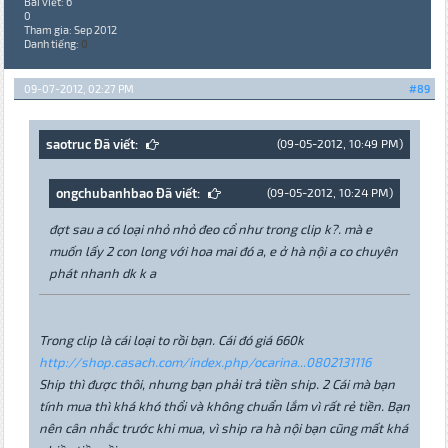
Bài viết: 6
0
Tham gia: Sep 2012
Danh tiếng:
0
09-07-2012, 02:27 PM
#89
saotruc Đã viết:
(09-05-2012, 10:49 PM)
ongchubanhbao Đã viết:
(09-05-2012, 10:24 PM)
đợt sau a có loại nhỏ nhỏ đeo cổ như trong clip k?. mà e
muốn lấy 2 con long với hoa mai đó a, e ở hà nội a co chuyên
phát nhanh dk k a
Trong clip là cái loại to rồi bạn. Cái đó giá 660k
http://shop.casach.com/index.php/ocarina...0802131116
Ship thì được thôi, nhưng bạn phải trả tiền ship. 2 Cái mà bạn
tính mua thì khá khó thổi và không chuẩn lắm vì rất rẻ tiền. Bạn
nên cân nhắc trước khi mua, vì ship ra hà nội bạn cũng mất khá