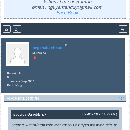
Yahoo chat : duytantan
email : nguyentanduy@gmail.com
Face Book
ongchubanhbao
Mới Biết Đến
Bài viết: 6
0
Tham gia: Sep 2012
Danh tiếng:
0
09-05-2012, 09:57 PM
#84
saotruc Đã viết:
(09-01-2012, 11:50 AM)
Saotruc vừa thử tập trên một vài cái Cổ Huyên mà mình bán, thì