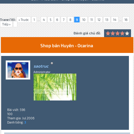
Trang (16):
« Trước
1
...
4
5
6
7
8
9
10
11
12
13
14
...
16
Tiếp »
Đánh giá chủ đề:
Shop bán Huyên - Ocarina
saotruc
Administrator
Bài viết: 596
100
Tham gia: Jul 2006
Danh tiếng:
3