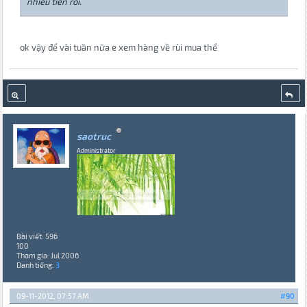
nhiều tiền rồi.
ok vậy để vài tuần nữa e xem hàng về rùi mua thể
saotruc
Administrator
Bài viết: 596
100
Tham gia: Jul 2006
Danh tiếng:
3
09-11-2012, 07:57 AM
#90