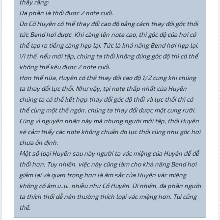
thấy rằng:
Đa phần là thổi được 2 note cuối.
Do Cổ Huyên có thể thay đổi cao độ bằng cách thay đổi góc thổi
tức Bend hơi được. Khi càng lên note cao, thì góc độ của hơi có
thể tạo ra tiếng càng hẹp lại. Tức là khả năng Bend hơi hẹp lại.
Vì thế, nếu mới tập, chúng ta thổi không đúng góc độ thì có thể
không thể kêu được 2 note cuối.
Hơn thế nữa, Huyên có thể thay đổi cao độ 1/2 cung khi chúng
ta thay đổi lực thổi. Như vậy, tại note thấp nhất của Huyên
chúng ta có thể kết hợp thay đổi góc độ thổi và lực thổi thì có
thể cùng một thế ngón, chúng ta thay đổi được một cung rưỡi.
Cũng vì nguyên nhân này mà nhưng người mới tập, thổi Huyên
sẽ cảm thấy các note không chuẩn do lực thổi cũng như góc hơi
chưa ổn định.
Một số loại Huyên sau này người ta vác miệng của Huyên để dễ
thổi hơn. Tuy nhiên, việc này cũng làm cho khả năng Bend hơi
giảm lại và quan trọng hơn là âm sắc của Huyên vác miệng
không có âm u..u.. nhiều như Cổ Huyên. Dĩ nhiên, đa phần người
ta thích thổi dễ nên thường thích loại vác miệng hơn. Tui cũng
thế.