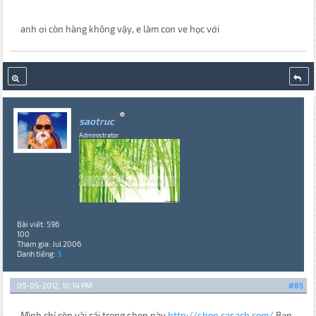
anh ơi còn hàng không vậy, e làm con ve học với
saotruc
Administrator
Bài viết: 596
100
Tham gia: Jul 2006
Danh tiếng:
3
09-05-2012, 10:14 PM
#85
Mình chỉ còn vài cái trong shop này
http://shop.casach.com/
Bạn