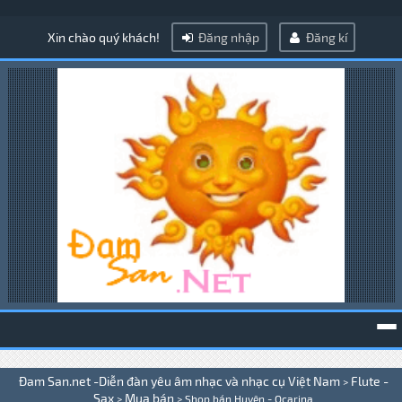
Xin chào quý khách!
Đăng nhập
Đăng kí
To
Đam San.net -Diễn đàn yêu âm nhạc và nhạc cụ Việt Nam
Flute -
>
na
Sax
Mua bán
>
>
Shop bán Huyên - Ocarina