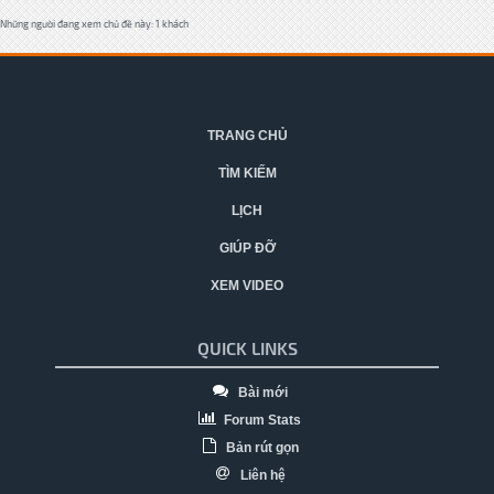
Những người đang xem chủ đề này: 1 khách
TRANG CHỦ
TÌM KIẾM
LỊCH
GIÚP ĐỠ
XEM VIDEO
QUICK LINKS
Bài mới
Forum Stats
Bản rút gọn
Liên hệ