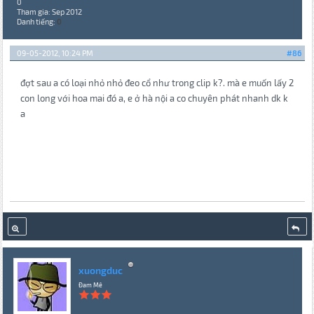
0
Tham gia: Sep 2012
Danh tiếng:
0
09-05-2012, 10:24 PM
#86
đợt sau a có loại nhỏ nhỏ đeo cổ như trong clip k?. mà e muốn lấy 2
con long với hoa mai đó a, e ở hà nội a co chuyên phát nhanh dk k
a
xuongduc
Đam Mê