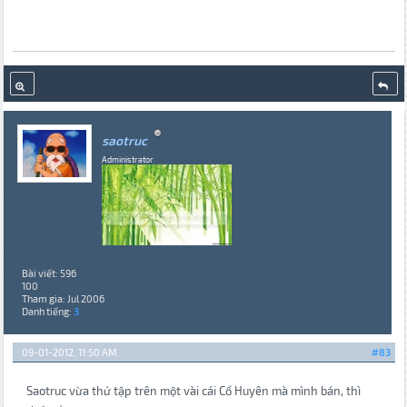
saotruc
Administrator
Bài viết: 596
100
Tham gia: Jul 2006
Danh tiếng:
3
09-01-2012, 11:50 AM
#83
Saotruc vừa thử tập trên một vài cái Cổ Huyên mà mình bán, thì