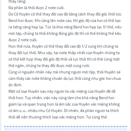
thấy rằng:
Đa phần là thổi được 2 note cuối.
Do Cổ Huyên có thể thay đổi cao độ bằng cách thay đổi góc thổi tức
Bend hơi được. Khi càng lên note cao, thì góc độ của hơi có thể tạo
ra tiếng càng hẹp lại. Tức là khả năng Bend hơi hẹp lại. Vì thế, nếu
mới tập, chúng ta thổi không đúng góc độ thì có thể không thể kêu
được 2 note cuối.
Hơn thế nữa, Huyên có thể thay đổi cao độ 1/2 cung khi chúng ta
thay đổi lực thổi. Như vậy, tại note thấp nhất của Huyên chúng ta
có thể kết hợp thay đổi góc độ thổi và lực thổi thì có thể cùng một
thế ngón, chúng ta thay đổi được một cung rưỡi.
Cũng vì nguyên nhân này mà nhưng người mới tập, thổi Huyên sẽ
cảm thấy các note không chuẩn do lực thổi cũng như góc hơi chưa
ổn định.
Một số loại Huyên sau này người ta vác miệng của Huyên để dễ
thổi hơn. Tuy nhiên, việc này cũng làm cho khả năng Bend hơi
giảm lại và quan trọng hơn là âm sắc của Huyên vác miệng không
có âm u..u.. nhiều như Cổ Huyên. Dĩ nhiên, đa phần người ta thích
thổi dễ nên thường thích loại vác miệng hơn. Tui cũng thế.