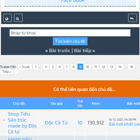
«
Bài trước
|
Bài tiếp
»
Trang (16):
« Trước
1
...
4
5
6
7
8
9
10
11
12
13
14
...
16
Tiếp »
Có thể liên quan đến chủ đề...
Trả
Chủ đề:
Tác giả
Xem:
Bài mới
lời:
Shop Tiêu
Sáo trúc
10-13-2025, 04:38 PM
Độc Cô Tử
10
130,912
Bài mới nhất
Le
made by Độc
:
Cô tử
SHOP TIÊU