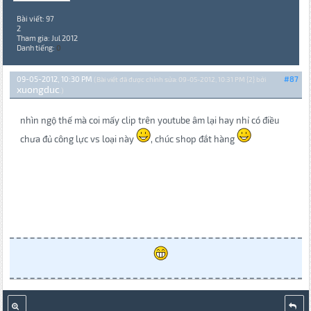
Bài viết: 97
2
Tham gia: Jul 2012
Danh tiếng:
0
09-05-2012, 10:30 PM
#87
(Bài viết đã được chỉnh sửa: 09-05-2012, 10:31 PM {2} bởi
xuongduc
.)
nhìn ngộ thế mà coi mấy clip trên youtube âm lại hay nhỉ có điều
chưa đủ công lực vs loại này
, chúc shop đắt hàng