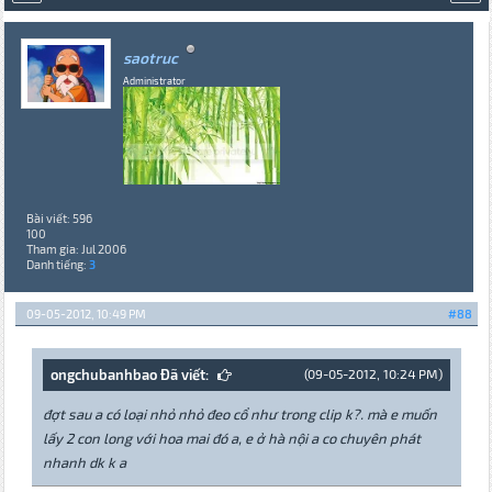
saotruc
Administrator
Bài viết: 596
100
Tham gia: Jul 2006
Danh tiếng:
3
09-05-2012, 10:49 PM
#88
ongchubanhbao Đã viết:
(09-05-2012, 10:24 PM)
đợt sau a có loại nhỏ nhỏ đeo cổ như trong clip k?. mà e muốn
lấy 2 con long với hoa mai đó a, e ở hà nội a co chuyên phát
nhanh dk k a