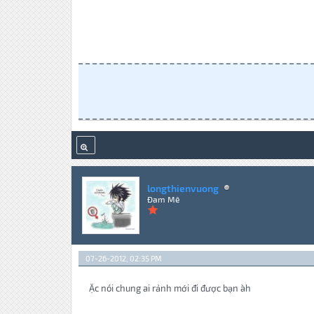
longthienvuong
Đam Mê
07-26-2012, 02:35 PM
Ặc nói chung ai rảnh mới đi được bạn àh