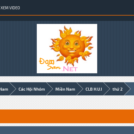
XEM VIDEO
 Nam
Các Hội Nhóm
Miền Nam
CLB H.U.I
thứ 2