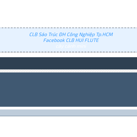
CLB Sáo Trúc ĐH Công Nghiệp Tp.HCM
Facebook CLB HUI FLUTE
cây cảnh mini