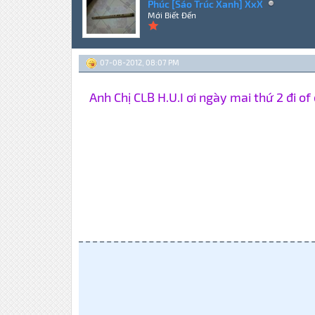
Phúc [Sáo Trúc Xanh] XxX
Mới Biết Đến
07-08-2012, 08:07 PM
Anh Chị CLB H.U.I ơi ngày mai thứ 2 đi 