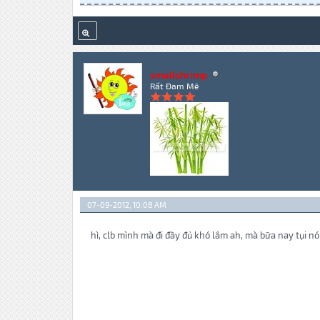
smallshrimp
Rất Đam Mê
07-09-2012, 10:08 AM
hì, clb mình mà đi đầy đủ khó lắm ah, mà bữa nay tụi n