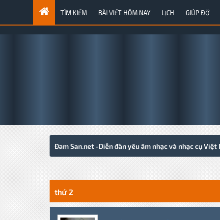
TÌM KIẾM
BÀI VIẾT HÔM NAY
LỊCH
GIÚP ĐỠ
Đam San.net -Diễn đàn yêu âm nhạc và nhạc cụ Việt
1 Votes - 5 Average
1
2
3
4
5
thứ 2