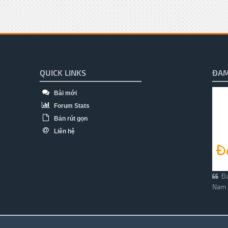
QUICK LINKS
ĐAM
Bài mới
Forum Stats
Bản rút gọn
Liên hệ
Đa
Nam