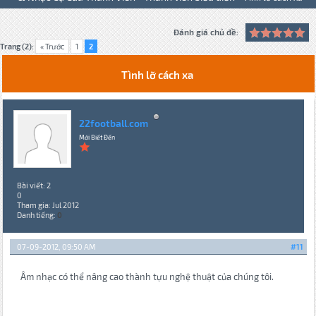
Đánh giá chủ đề:
Trang (2):
« Trước
1
2
Tình lỡ cách xa
22football.com
Mới Biết Đến
Bài viết: 2
0
Tham gia: Jul 2012
Danh tiếng:
0
07-09-2012, 09:50 AM
#11
Âm nhạc có thể nâng cao thành tựu nghệ thuật của chúng tôi.