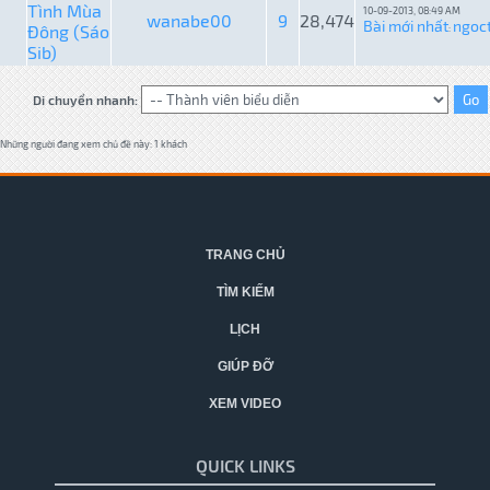
Tình Mùa
10-09-2013, 08:49 AM
wanabe00
9
28,474
Bài mới nhất
ngoct
Đông (Sáo
:
Sib)
Di chuyển nhanh:
Những người đang xem chủ đề này: 1 khách
TRANG CHỦ
TÌM KIẾM
LỊCH
GIÚP ĐỠ
XEM VIDEO
QUICK LINKS