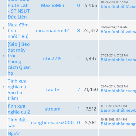
10-29-2014, 08:52 AM
Flute Cat
MaxnoMin
0
5,465
Bài mới nhất
Maxn
:
- ST NSUT
Đức Liên
Mưa đêm
08-16-2014, 12:14 AM
tỉnh
muanuadem32
8
24,332
Bài mới nhất
vohn
:
nhỏ(Tiêu)
[Sáo ] Bèo
dạt mây
trôi -
07-25-2014, 07:27 PM
itbn2219
1
7,897
Bài mới nhất
Leeh
Phong
:
cách Quan
họ
Tình xưa
nghĩa cũ -
03-14-2014, 06:22 PM
Lão tè
7
21,450
Bài mới nhất
cuon
Sáo La
:
trầm
tình xưa
11-12-2013, 09:54 PM
stream
1
7,512
Bài mới nhất
newb
nghĩa cu 2
:
Tình đất -
10-18-2013, 11:44 PM
nangtienxauxi2000
0
5,581
Bài mới nhất
nang
sáo
:
Người