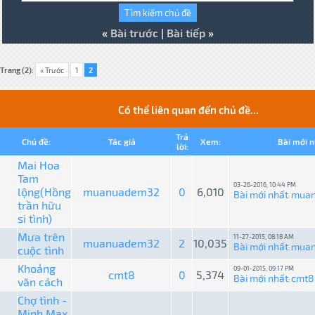
«
Bài trước
|
Bài tiếp
»
Trang (2):
« Trước
1
2
Có thể liên quan đến chủ đề...
Trả
Chủ đề:
Tác giả
Xem:
Bài mới n
lời:
Mai Hoa
Tam
03-26-2016, 10:44 PM
lộng(Hồng
muanuadem32
0
6,010
Bài mới nhất
mua
:
trần hữu
si tình)
Mưa trên
11-27-2015, 08:18 AM
muanuadem32
2
10,035
Bài mới nhất
mua
cuộc tình
:
Khoảng
09-01-2015, 09:17 PM
cmt8
0
5,374
Bài mới nhất
cmt8
văn cách
:
Chợ tình -
Minh Max