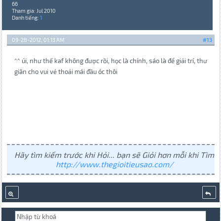
66
Tham gia: Jul 2010
Danh tiếng:
1
09-28-2012, 01:13 AM
#13
^^ úi, như thế kaf không được rồi, học là chính, sáo là để giải trí, thư
giãn cho vui vẻ thoải mái đầu óc thôi
Hãy tìm kiếm trước khi Hỏi... bạn sẽ Giỏi hơn mỗi khi Tìm
http://www.thegioitieusao.com/