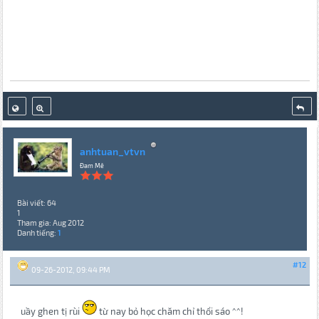
anhtuan_vtvn
Đam Mê
Bài viết: 64
1
Tham gia: Aug 2012
Danh tiếng:
1
#12
09-26-2012, 09:44 PM
uầy ghen tị rùi
từ nay bỏ học chăm chỉ thổi sáo ^^!