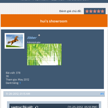
Đánh giá chủ đề:
hui's showroom
Jibber
Administrator
Bài viết: 378
36
Tham gia: May 2012
Danh tiếng:
1
11-26-2012, 01:15 AM
#9
saotruc Đã viết:
(11-25-2012, 05:55 PM)