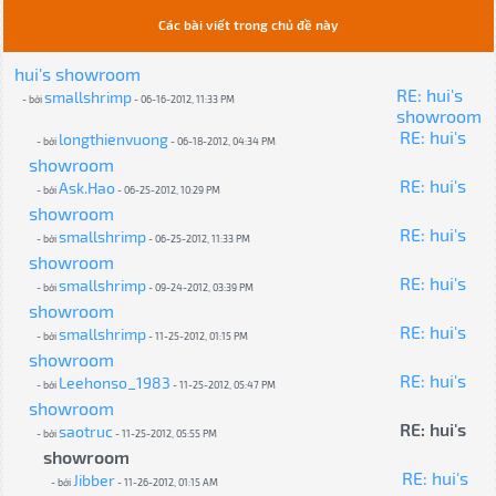
Các bài viết trong chủ đề này
hui's showroom
RE: hui's
smallshrimp
- bởi
- 06-16-2012, 11:33 PM
showroom
RE: hui's
longthienvuong
- bởi
- 06-18-2012, 04:34 PM
showroom
RE: hui's
Ask.Hao
- bởi
- 06-25-2012, 10:29 PM
showroom
RE: hui's
smallshrimp
- bởi
- 06-25-2012, 11:33 PM
showroom
RE: hui's
smallshrimp
- bởi
- 09-24-2012, 03:39 PM
showroom
RE: hui's
smallshrimp
- bởi
- 11-25-2012, 01:15 PM
showroom
RE: hui's
Leehonso_1983
- bởi
- 11-25-2012, 05:47 PM
showroom
RE: hui's
saotruc
- bởi
- 11-25-2012, 05:55 PM
showroom
RE: hui's
Jibber
- bởi
- 11-26-2012, 01:15 AM