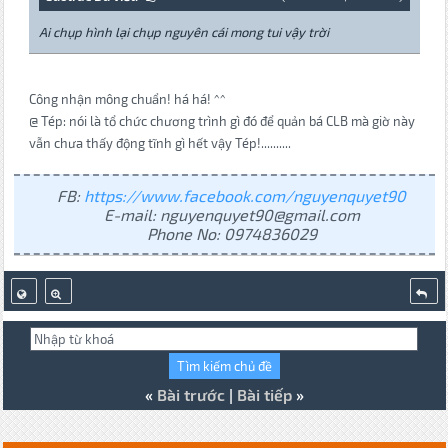
Ai chụp hình lại chụp nguyên cái mong tui vậy trời
Công nhận mông chuẩn! há há! ^^
@ Tép: nói là tổ chức chương trình gì đó để quản bá CLB mà giờ này
vẫn chưa thấy động tĩnh gì hết vậy Tép!..........
FB:
https://www.facebook.com/nguyenquyet90
E-mail: nguyenquyet90@gmail.com
Phone No: 0974836029
«
Bài trước
|
Bài tiếp
»