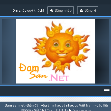
Xin chào quý khách!
Đăng nhập
Đăng kí
To
Đam San.net -Diễn đàn yêu âm nhạc và nhạc cụ Việt Nam
Các Hội
>
na
Nhóm
Miền Nam
CLB H.U.I
>
>
>
hui's showroom