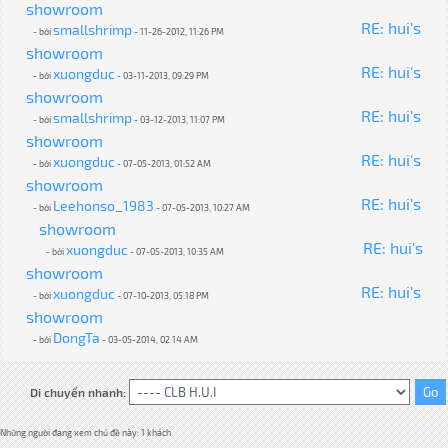
showroom
RE: hui's
smallshrimp
- bởi
- 11-26-2012, 11:26 PM
showroom
RE: hui's
xuongduc
- bởi
- 03-11-2013, 09:29 PM
showroom
RE: hui's
smallshrimp
- bởi
- 03-12-2013, 11:07 PM
showroom
RE: hui's
xuongduc
- bởi
- 07-05-2013, 01:52 AM
showroom
RE: hui's
Leehonso_1983
- bởi
- 07-05-2013, 10:27 AM
showroom
RE: hui's
xuongduc
- bởi
- 07-05-2013, 10:35 AM
showroom
RE: hui's
xuongduc
- bởi
- 07-10-2013, 05:18 PM
showroom
DongTa
- bởi
- 03-05-2014, 02:14 AM
Di chuyển nhanh:
Những người đang xem chủ đề này: 1 khách