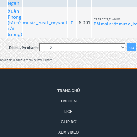
Ngân
Xuân
Phong
02-15-2012, 11:46 PM
(tài tử
music_heal_mysoul
0
6,991
Bài mới nhất
music_h
:
cải
lương)
Di chuyển nhanh:
Những người đang xem chủ đề này: 1 khách
TRANG CHỦ
TÌM KIẾM
LỊCH
GIÚP ĐỠ
XEM VIDEO