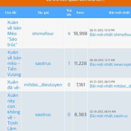
Trả
Chủ đề:
Tác giả
Xem:
Bài mới nhất
lời:
Xuân
về bản
08-31-2012, 10:15 PM
Mèo
shimofour
4
18,998
Bài mới nhất
shimofou
:
"Sáo
trúc"
Xuân
về bản
08-28-2012, 12:11 AM
mèo -
saotruc
1
11,228
Bài mới nhất
newroya
:
Tiến
Vượng
Xuân
03-21-2012, 08:13 PM
mitdoc_dieuluyen
0
7,161
Bài mới nhất
mitdoc_d
đã về-
:
Xuân
này
con
không
02-16-2012, 06:54 AM
saotruc
0
8,383
Bài mới nhất
saotruc
về -
:
Trịnh
Lâm