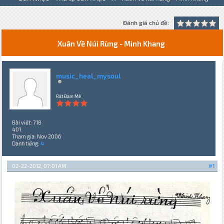
Đánh giá chủ đề:
Xuân Về Núi Rừng - Minh Khang
music_heal_mysoul
Rất Đam Mê
Bài viết: 718
401
Tham gia: Nov 2006
Danh tiếng:
4
02-22-2012, 07:01 AM
#1