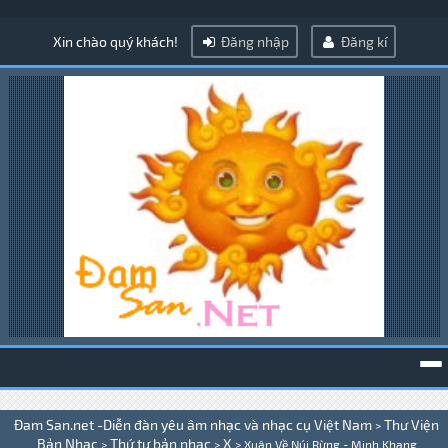
Xin chào quý khách!
Đăng nhập
Đăng kí
To
Đam San.net -Diễn đàn yêu âm nhạc và nhạc cụ Việt Nam
Thư Viện
>
na
Bản Nhạc
Thứ tự bản nhạc
X
>
>
>
Xuân Về Núi Rừng - Minh Khang