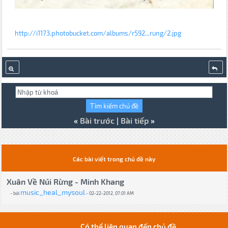
http://i1173.photobucket.com/albums/r592...rung/2.jpg
«
Bài trước
|
Bài tiếp
»
Các bài viết trong chủ đề này
Xuân Về Núi Rừng - Minh Khang
music_heal_mysoul
- bởi
- 02-22-2012, 07:01 AM
Có thể liên quan đến chủ đề...